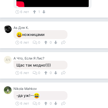
6 лет
1
Аs Для К.
ножницами
6 лет
0
0
А Что, Если Я Лис?
АЧ
Щас так модно!)))
6 лет
0
0
Nikola Mahkov
-да уж!--
6 лет
0
0