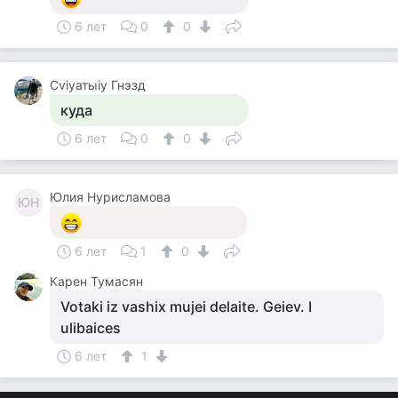
6 лет
0
0
Cviyатыiy Гнэзд
куда
6 лет
0
0
Юлия Нурисламова
ЮН
6 лет
1
0
Карен Тумасян
Votaki iz vashix mujei delaite. Geiev. I
ulibaices
6 лет
1