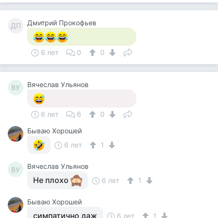
Дмитрий Прокофьев
ДП
6 лет
0
0
Вячеслав Ульянов
ВУ
6 лет
6
0
Бываю Хорошей
6 лет
1
Вячеслав Ульянов
ВУ
Не плохо
6 лет
1
Бываю Хорошей
симпатично даж
6 лет
1