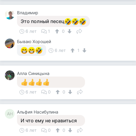
Владимир
Это полный песец
6 лет
1
0
Бываю Хорошей
6 лет
1
Алла Синицына
6 лет
0
0
Альфия Насибулина
АН
И что ему не нравиться
6 лет
0
0