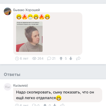
Бываю Хорошей
6 лет
264
21
5
Ответы
Кызыма)
Кы
Надо скопировать, сыну показать, что он
ещё легко отделался
6 лет
0
0