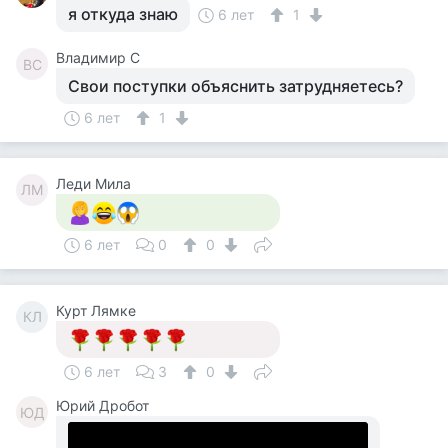
я откуда знаю
6 лет
1
Владимир С
ВС
Свои поступки объяснить затрудняетесь?
6 лет
1
Леди Мила
ЛМ
6 лет
0
0
Курт Лямке
КЛ
6 лет
3
0
Юрий Дробот
ЮД