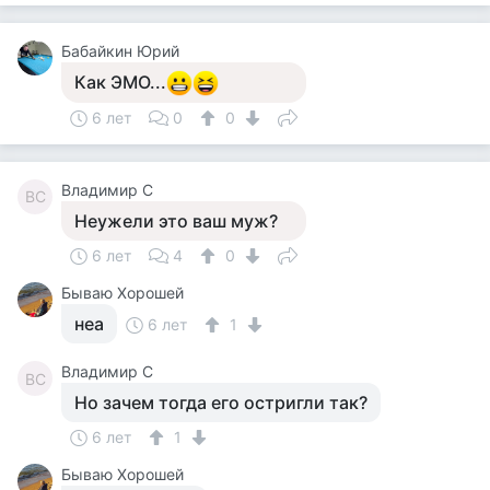
Бабайкин Юрий
Как ЭМО...
6 лет
0
0
Владимир С
ВС
Неужели это ваш муж?
6 лет
4
0
Бываю Хорошей
неа
6 лет
1
Владимир С
ВС
Но зачем тогда его остригли так?
6 лет
1
Бываю Хорошей