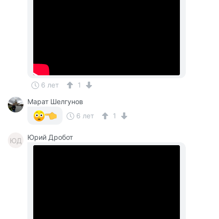
6 лет
1
Марат Шелгунов
6 лет
1
Юрий Дробот
ЮД