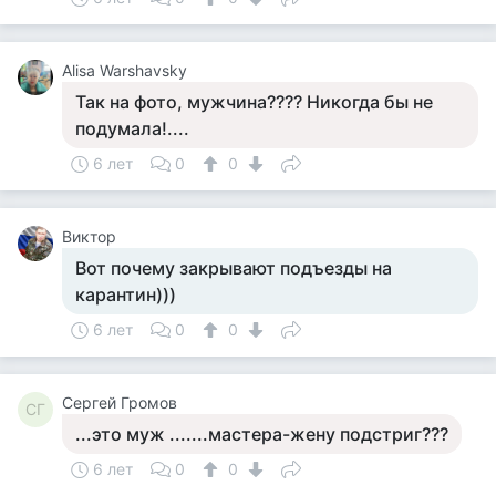
Alisa Warshavsky
Так на фото, мужчина???? Никогда бы не
подумала!....
6 лет
0
0
Виктор
Вот почему закрывают подъезды на
карантин)))
6 лет
0
0
Сергей Громов
СГ
...это муж .......мастера-жену подстриг???
6 лет
0
0