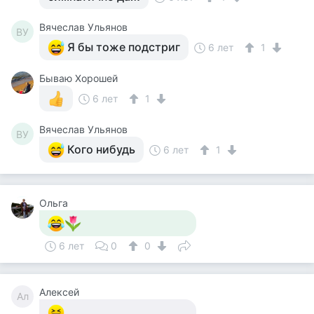
Вячеслав Ульянов
ВУ
Я бы тоже подстриг
6 лет
1
Бываю Хорошей
6 лет
1
Вячеслав Ульянов
ВУ
Кого нибудь
6 лет
1
Ольга
6 лет
0
0
Алексей
Ал