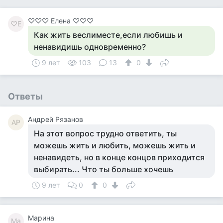
♡♡♡ Елена ♡♡♡
♡Е
Как жить веслиместе,если любишь и
ненавидишь одновременно?
9 лет
103
13
0
Ответы
Андрей Рязанов
АР
На этот вопрос трудно ответить, ты
можешь жить и любить, можешь жить и
ненавидеть, но в конце концов приходится
выбирать... Что ты больше хочешь
9 лет
0
0
Марина
Ма