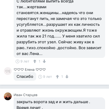
С любителями выпить всегда
так...жертвами
становятся.женщины...надеясь что они
перестанут пить, не замечая что это только
усугубляется...разрушает их как личность
и отравляют жизнь окружающим.Я тоже
жила так же 21 год...... У меня хватило сил
разрубить этот узел. Сейчас живу как в
раю..тихо.спокойно .достойно. Все зависит
от вас Лена...
9 лет
1
♡♡♡ Елена ♡♡♡
♡Е
Спасибо
9 лет
1
Иван Старцев
закрыть ворота зад и и жить дальше .
Время лечит .