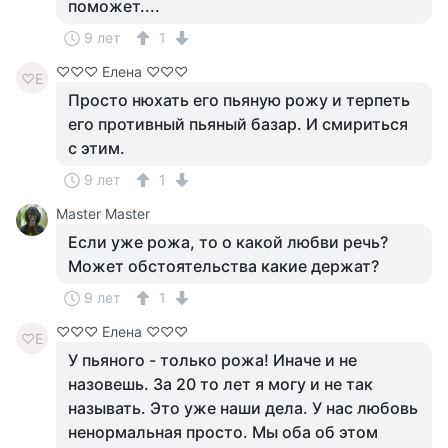
поможет....
9 лет
1
♡♡♡ Елена ♡♡♡
♡Е
Просто нюхать его пьяную рожу и терпеть
его противный пьяный базар. И смириться
с этим.
9 лет
1
Master Master
Если уже рожа, то о какой любви речь?
Может обстоятельства какие держат?
9 лет
1
♡♡♡ Елена ♡♡♡
♡Е
У пьяного - только рожа! Иначе и не
назовешь. За 20 то лет я могу и не так
называть. Это уже наши дела. У нас любовь
ненормальная просто. Мы оба об этом