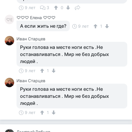
9 лет
3
0
♡♡♡ Елена ♡♡♡
♡Е
А если жить не где?
9 лет
1
Иван Старцев
Руки голова на месте ноги есть .Не
останавливаться . Мир не без добрых
людей .
9 лет
1
Иван Старцев
Руки голова на месте ноги есть .Не
останавливаться . Мир не без добрых
людей .
9 лет
1
Дмитрий Рябцев