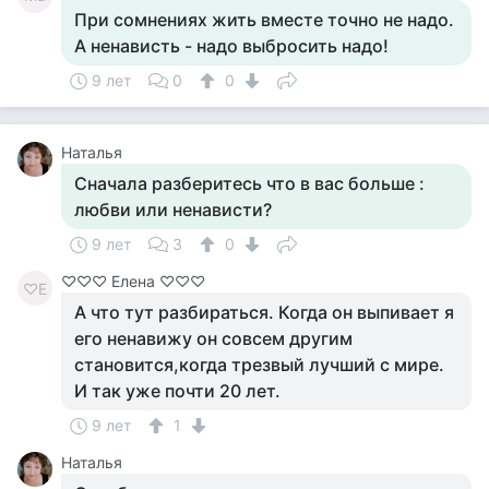
При сомнениях жить вместе точно не надо.
А ненависть - надо выбросить надо!
9 лет
0
0
Наталья
Сначала разберитесь что в вас больше :
любви или ненависти?
9 лет
3
0
♡♡♡ Елена ♡♡♡
♡Е
А что тут разбираться. Когда он выпивает я
его ненавижу он совсем другим
становится,когда трезвый лучший с мире.
И так уже почти 20 лет.
9 лет
1
Наталья