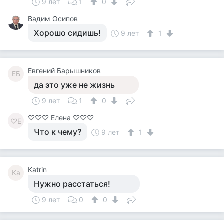
9 лет
1
0
Вадим Осипов
Хорошо сидишь!
9 лет
1
Евгений Барышников
ЕБ
да это уже не жизнь
9 лет
1
0
♡♡♡ Елена ♡♡♡
♡Е
Что к чему?
9 лет
1
Katrin
Ka
Нужно расстаться!
9 лет
0
0