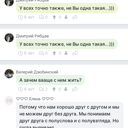
У всех точно также, не Вы одна такая...)))
9 лет
0
0
Дмитрий Рябцев
У всех точно также, не Вы одна такая...)))
9 лет
0
0
Валерий Дзюбинский
А зачем вааще с ним жить?
9 лет
2
0
♡♡♡ Елена ♡♡♡
♡Е
Потому что нам хорошо друг с другом и мы
не можем друг без друга. Мы понимаем
друг друга с полуслова и с полувзгляда. Но
гогда выпивает ....