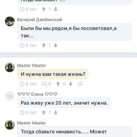
9 лет
1
Валерий Дзюбинский
Были бы мы рядом,я бы посоветовал,а
так...
9 лет
1
Master Master
И нужна вам такая жизнь?
9 лет
6
0
♡♡♡ Елена ♡♡♡
♡Е
Раз живу уже 20 лет, значит нужна.
9 лет
1
Master Master
Тогда сбавьте ненависть..... Может