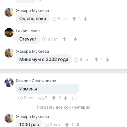
Жазира Мукеева
Ок,спс,пока
8 лет
1
Levan Levan
Orevyar
8 лет
1
Жазира Мукеева
Минимум с 2002 года
8 лет
1
Михаил Сапожников
Измены
8 лет
9
0
Показать все комментарии
Жазира Мукеева
1000 раз
8 лет
1