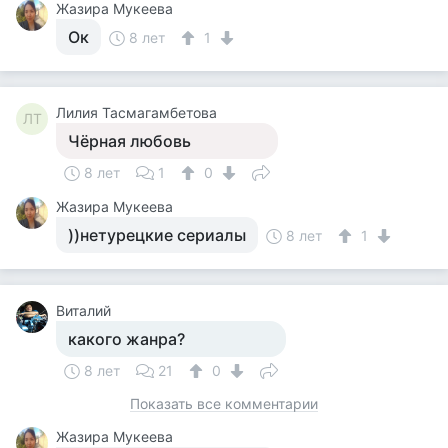
Жазира Мукеева
Ок
8 лет
1
Лилия Тасмагамбетова
ЛТ
Чёрная любовь
8 лет
1
0
Жазира Мукеева
))нетурецкие сериалы
8 лет
1
Виталий
какого жанра?
8 лет
21
0
Показать все комментарии
Жазира Мукеева