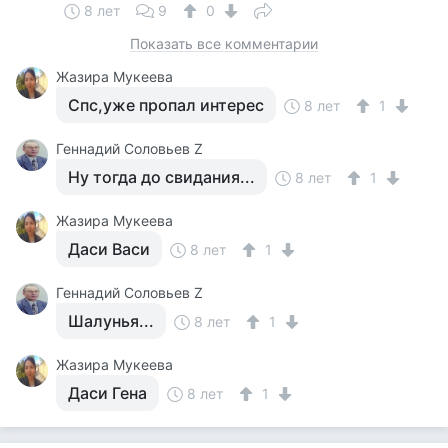
8 лет
9
0
Показать все комментарии
Жазира Мукеева
Спс,уже пропал интерес
8 лет
1
Геннадий Соловьев Z
Ну тогда до свидания...
8 лет
1
Жазира Мукеева
Даси Васи
8 лет
1
Геннадий Соловьев Z
Шалунья...
8 лет
1
Жазира Мукеева
Даси Гена
8 лет
1