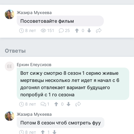
Жазира Мукеева
Посоветовайте фильм
8 лет
151
25
0
Ответы
Еркин Елеусизов
ЕЕ
Вот сижу смотрю 8 сезон 1 серию живые
мертвецы несколько лет идет я начал с 6
догонял отвлекает вариант будущего
попробуй с 1 го сезона
8 лет
1
0
Жазира Мукеева
Потом 8 сезон чтоб смотреть фуу
8 лет
1