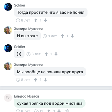
Soldier
Тогда простите что я вас не понял
8 лет
1
Жазира Мукеева
И вы тоже
8 лет
1
Soldier
)))
8 лет
1
Жазира Мукеева
Мы вообще не поняли друг друга
8 лет
1
Ельдос Изатов
ЕИ
сухая тряпка под водой мистика
8 лет
11
0