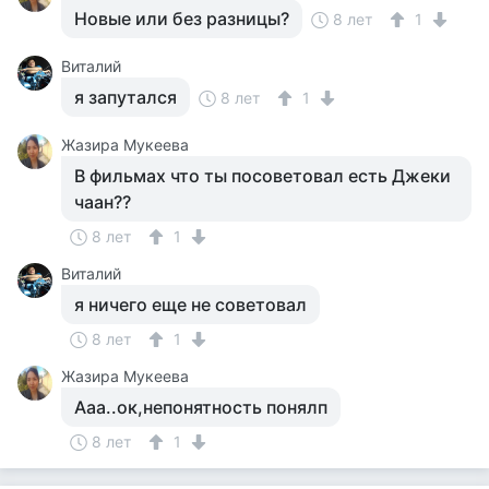
Новые или без разницы?
8 лет
1
Виталий
я запутался
8 лет
1
Жазира Мукеева
В фильмах что ты посоветовал есть Джеки
чаан??
8 лет
1
Виталий
я ничего еще не советовал
8 лет
1
Жазира Мукеева
Ааа..ок,непонятность понялп
8 лет
1