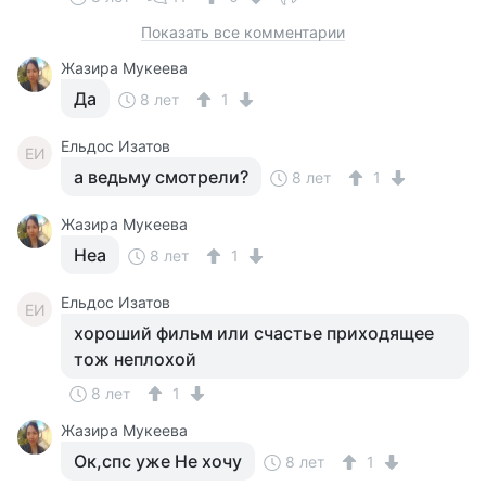
Показать все комментарии
Жазира Мукеева
Да
8 лет
1
Ельдос Изатов
ЕИ
а ведьму смотрели?
8 лет
1
Жазира Мукеева
Неа
8 лет
1
Ельдос Изатов
ЕИ
хороший фильм или счастье приходящее
тож неплохой
8 лет
1
Жазира Мукеева
Ок,спс уже Не хочу
8 лет
1