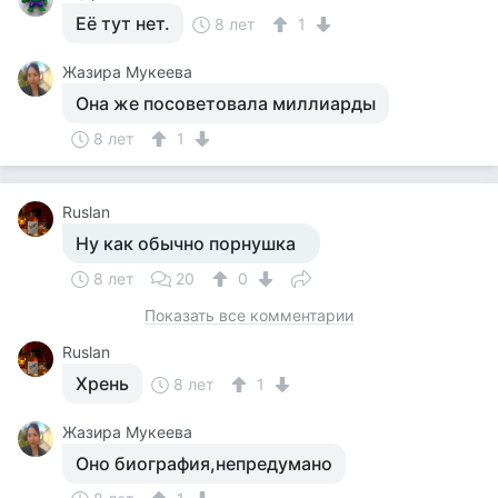
Её тут нет.
8 лет
1
Жазира Мукеева
Она же посоветовала миллиарды
8 лет
1
Ruslan
Ну как обычно порнушка
8 лет
20
0
Показать все комментарии
Ruslan
Хрень
8 лет
1
Жазира Мукеева
Оно биография,непредумано