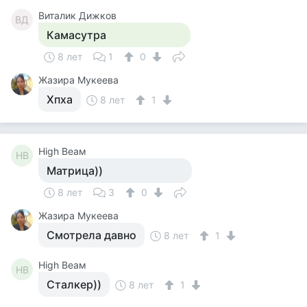
Виталик Дижков
ВД
Камасутра
8 лет
1
0
Жазира Мукеева
Хпха
8 лет
1
High Веам
HВ
Матрица))
8 лет
3
0
Жазира Мукеева
Смотрела давно
8 лет
1
High Веам
HВ
Сталкер))
8 лет
1