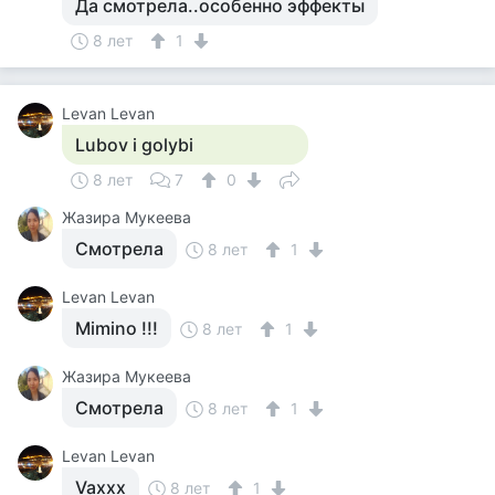
Да смотрела..особенно эффекты
8 лет
1
Levan Levan
Lubov i golybi
8 лет
7
0
Жазира Мукеева
Смотрела
8 лет
1
Levan Levan
Mimino !!!
8 лет
1
Жазира Мукеева
Смотрела
8 лет
1
Levan Levan
Vaxxx
8 лет
1