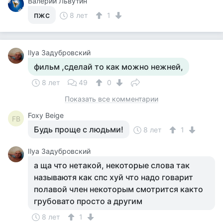
Валерий Львутин
пжс
8 лет
1
Ilya Задубровский
фильм ,сделай то как можно нежней,
8 лет
49
0
Показать все комментарии
Foxy Beige
FB
Будь проще с людьми!
8 лет
1
Ilya Задубровский
а ща что нетакой, некоторые слова так
называютя как спс хуй что надо говарит
полавой член некоторым смотрится както
грубовато просто а другим
8 лет
1