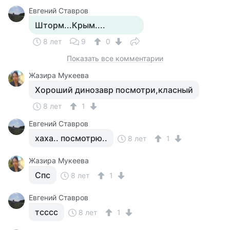
Евгений Ставров
Шторм...Крым....
8 лет
9
0
Показать все комментарии
Жазира Мукеева
Хороший динозавр посмотри,класный
8 лет
1
Евгений Ставров
хаха.. посмотрю..
8 лет
1
Жазира Мукеева
Спс
8 лет
1
Евгений Ставров
тсссс
8 лет
1