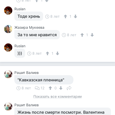
8 лет
1
Ruslan
Тоде хрень
8 лет
1
Жазира Мукеева
За то мне нравится
8 лет
1
Ruslan
)))
8 лет
1
Рашит Валиев
"Кавказская пленница"
8 лет
12
0
Показать все комментарии
Рашит Валиев
Жизнь после смерти посмотри. Валентина