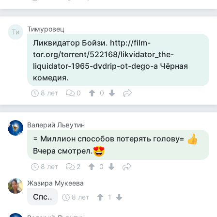
Тимуровец
Ти
Ликвидатор Бойзи. http://film-
tor.org/torrent/522168/likvidator_the-
liquidator-1965-dvdrip-ot-dego-a Чёрная
комедия.
8 лет
0
0
Валерий Львутин
= Миллион способов потерять голову=
Вчера смотрел.
8 лет
2
0
Жазира Мукеева
Спс..
8 лет
1