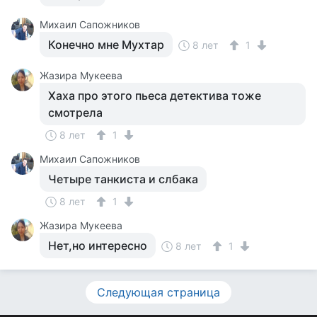
Михаил Сапожников
Конечно мне Мухтар
8 лет
1
Жазира Мукеева
Хаха про этого пьеса детектива тоже
смотрела
8 лет
1
Михаил Сапожников
Четыре танкиста и слбака
8 лет
1
Жазира Мукеева
Нет,но интересно
8 лет
1
Следующая страница