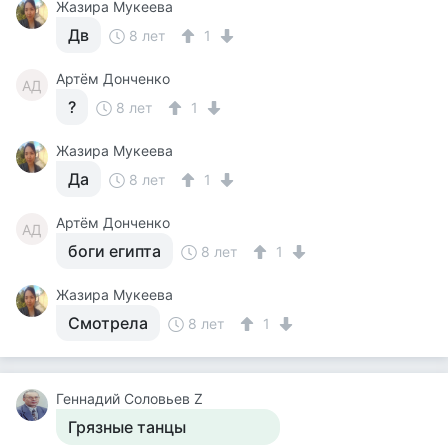
Жазира Мукеева
Дв
8 лет
1
Артём Донченко
АД
?
8 лет
1
Жазира Мукеева
Да
8 лет
1
Артём Донченко
АД
боги египта
8 лет
1
Жазира Мукеева
Смотрела
8 лет
1
Геннадий Соловьев Z
Грязные танцы