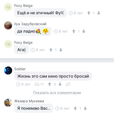
Foxy Beige
FB
Ещё и не этичный! Фу!(
8 лет
1
Ilya Задубровский
да ладно
8 лет
1
Foxy Beige
FB
Ага)
8 лет
1
Soldier
Жизнь это сам кино просто бросай
8 лет
11
0
Показать все комментарии
Жазира Мукеева
Я понимаю Вас..
8 лет
1