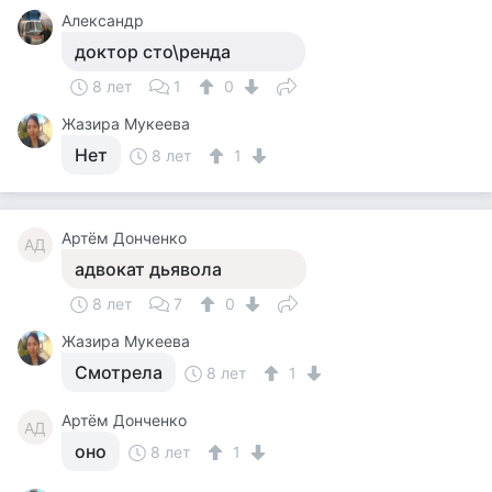
Александр
доктор сто\ренда
8 лет
1
0
Жазира Мукеева
Нет
8 лет
1
Артём Донченко
АД
адвокат дьявола
8 лет
7
0
Жазира Мукеева
Смотрела
8 лет
1
Артём Донченко
АД
оно
8 лет
1