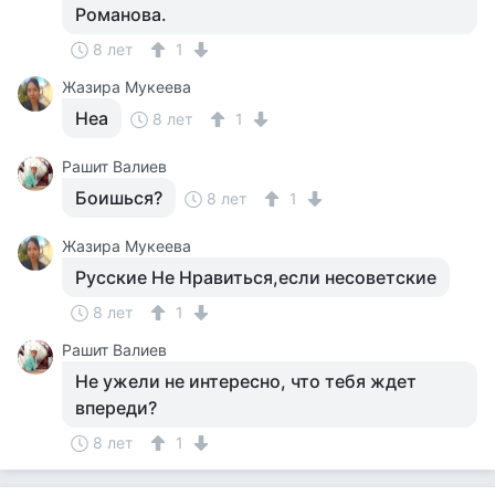
Романова.
8 лет
1
Жазира Мукеева
Неа
8 лет
1
Рашит Валиев
Боишься?
8 лет
1
Жазира Мукеева
Русские Не Нравиться,если несоветские
8 лет
1
Рашит Валиев
Не ужели не интересно, что тебя ждет
впереди?
8 лет
1