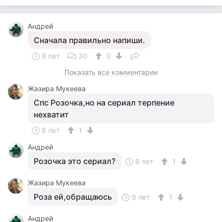
Андрей
Сначала правильно напиши.
8 лет
30
0
Показать все комментарии
Жазира Мукеева
Спс Розочка,но на сериал терпение
нехватит
8 лет
1
Андрей
Розочка это сериал?
8 лет
1
Жазира Мукеева
Роза ей,обращаюсь
8 лет
1
Андрей