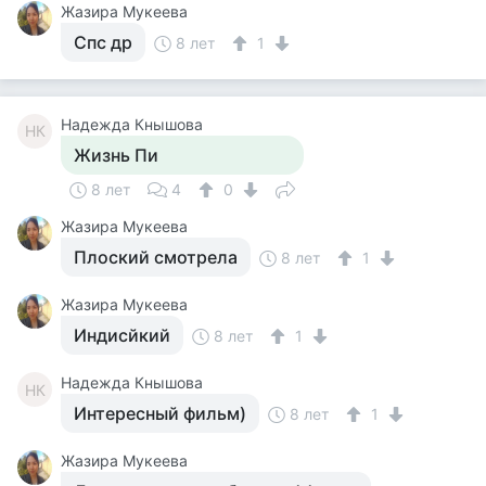
Жазира Мукеева
Спс др
8 лет
1
Надежда Кнышова
НК
Жизнь Пи
8 лет
4
0
Жазира Мукеева
Плоский смотрела
8 лет
1
Жазира Мукеева
Индисйкий
8 лет
1
Надежда Кнышова
НК
Интересный фильм)
8 лет
1
Жазира Мукеева