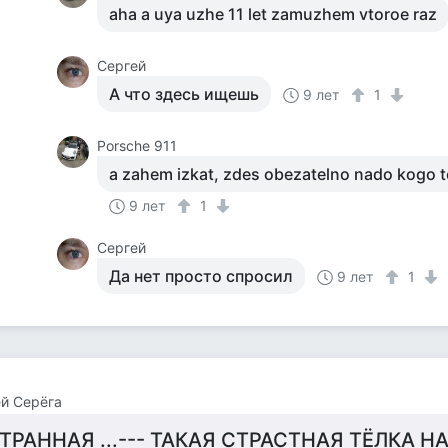
aha a uya uzhe 11 let zamuzhem vtoroe raz
Cергей
А что здесь ищешь
9 лет
1
Porsche 911
a zahem izkat, zdes obezatelno nado kogo t
9 лет
1
Cергей
Да нет просто спросил
9 лет
1
й Серёга
ТРАННАЯ ...--- ТАКАЯ СТРАСТНАЯ ТЁЛКА НА 