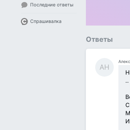
Последние ответы
Спрашивалка
Ответы
Алек
АН
Н
..
В
С
М
И