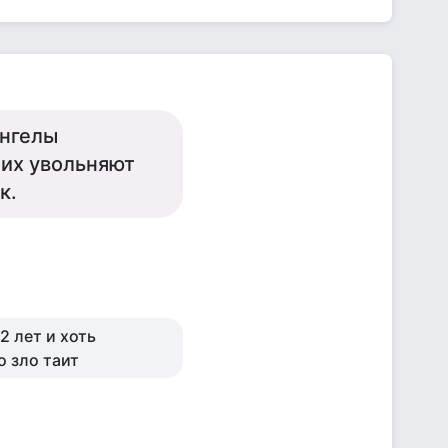
ангелы
 их увольняют
к.
2 лет и хоть
о зло таит