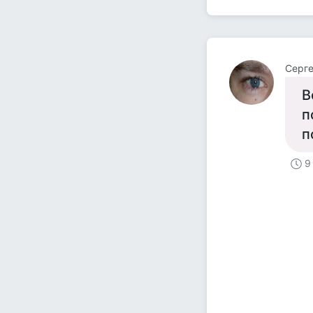
Cерг
В
п
п
9