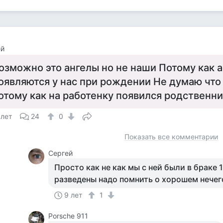
ей
озможно это ангелы но не наши Потому как 
оявляются у нас при рождении Не думаю что
отому как на работенку появился родственни
 лет
24
0
Показать все комментарии
Cергей
Просто как не как мы с ней были в браке 1
разведены надо помнить о хорошем нечег
9 лет
1
Porsche 911