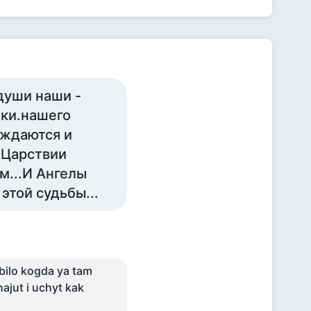
души наши -
чки.нашего
ождаются и
в Царствии
м...И Ангелы
этой судьбы...
 bilo kogda ya tam
hajut i uchyt kak