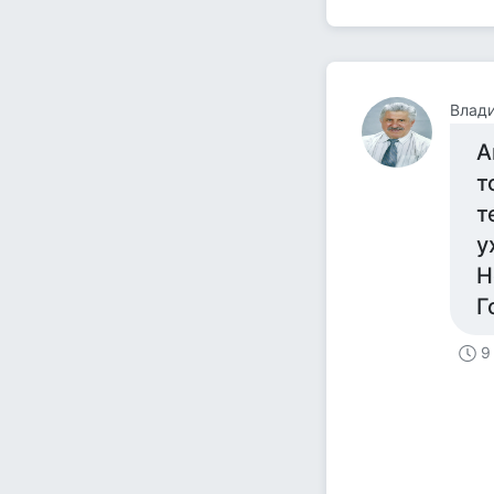
Влад
А
т
т
у
Н
Г
9