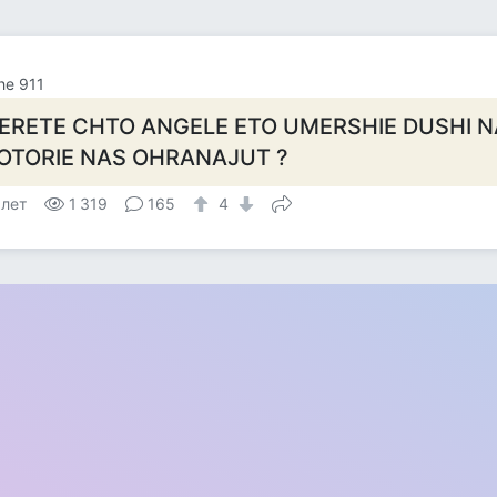
he 911
ERETE CHTO ANGELE ETO UMERSHIE DUSHI NA
OTORIE NAS OHRANAJUT ?
 лет
1 319
165
4