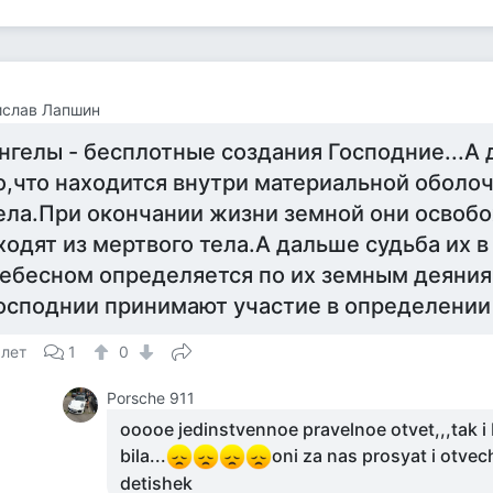
ислав Лапшин
нгелы - бесплотные создания Господние...А 
о,что находится внутри материальной оболо
ела.При окончании жизни земной они освоб
ходят из мертвого тела.А дальше судьба их 
ебесном определяется по их земным деяния
осподнии принимают участие в определении 
 лет
1
0
Porsche 911
ooooe jedinstvennoe pravelnoe otvet,,,tak i
bila...
oni za nas prosyat i otvec
detishek