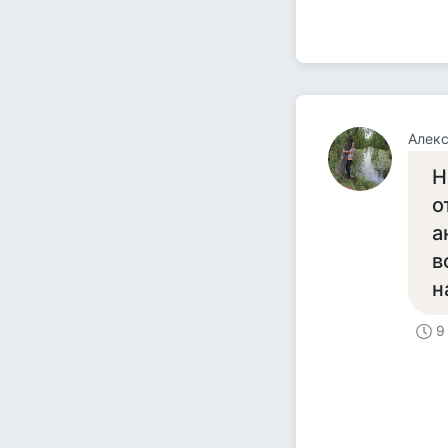
Алек
Н
о
а
в
н
9