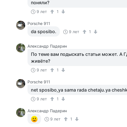
поняли?
9 лет
1
Porsche 911
da sposibo.
9 лет
1
Александр Падерин
По теме вам подыскать статьи может. А Г
живёте?
9 лет
1
Porsche 911
net sposibo,ya sama rada chetaju.ya cheshka
9 лет
1
Александр Падерин
9 лет
1