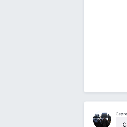
Серге
С