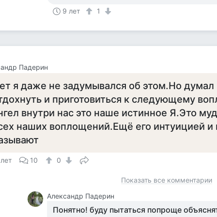
9 лет
1
сандр Падерин
ет я даже не задумывался об этом.Но думал 
тдохнуть и приготовиться к следующему во
нгел внутри нас это наше истинное Я.Это му
сех наших воплощений.Ещё его интуицией и
азывают
 лет
10
0
Показать все комментарии
Александр Падерин
Понятно! буду пытаться попроще объясня