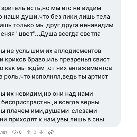
 зритель есть,но мы его не видим
о наши души,что без лики,лишь тела
ишь только мы друг друга ненавидим
еняя "цвет"...Душа всегда светла
ы не услышим их аплодисментов
и криков браво,иль презренья свист
о как мы ждём ,от них ангажементов
а роль,что исполнял,ведь ты артист
ы их невидим,но они над нами
 беспристрастны,и всегда верны
ы плачем ими,душами-слезами
ни приходят к нам,увы,лишь в сны
 лет
0
0