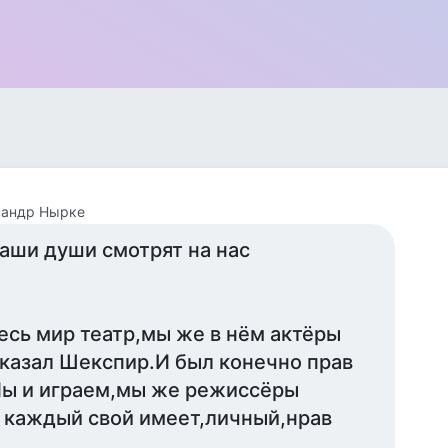
сандр Нырке
аши души смотрят на нас
есь мир театр,мы же в нём актёры
казал Шекспир.И был конечно прав
ы и играем,мы же режиссёры
 каждый свой имеет,личный,нрав