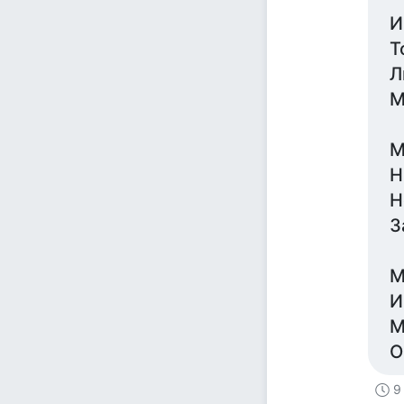
И
Т
Л
М
М
Н
Н
З
М
И
М
О
9