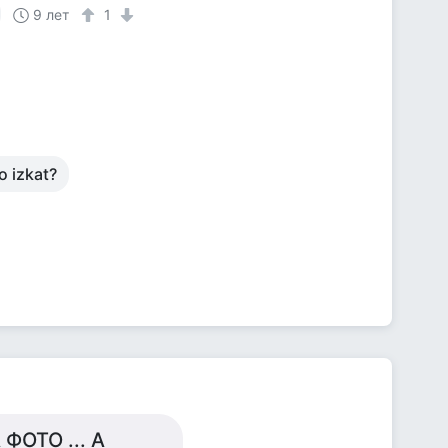
9 лет
1
o izkat?
ФОТО ... А