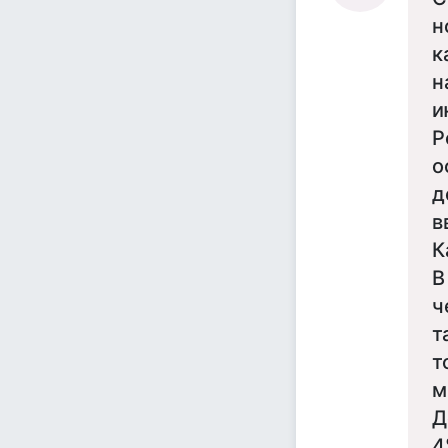
н
к
н
и
Р
о
д
в
К
В
ч
т
т
м
Д
4