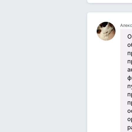
Алекс
О
о
п
п
а
ф
п
п
п
о
о
р