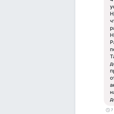
у
Н
ч
р
Н
Р
п
Т
д
п
о
а
н
д
7