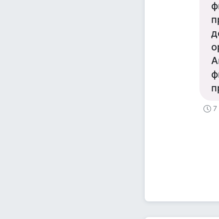
ф
п
д
о
А
ф
п
7