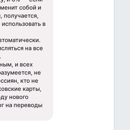
аменит собой и
, получается,
 использовать в
автоматически.
исляться на все
.
ным, и всех
разумеется, не
ссиян, кто не
ковские карты,
оду нового
ог на переводы