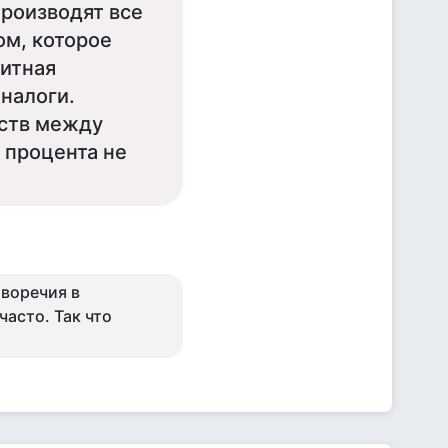
роизводят все
ом, которое
дитная
 налоги.
дств между
 процента не
иворечия в
асто. Так что