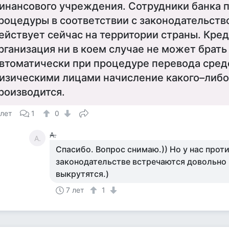
инансового учреждения. Сотрудники банка п
роцедуры в соответствии с законодательств
ействует сейчас на территории страны. Кре
рганизация ни в коем случае не может брать
втоматически при процедуре перевода сре
изическими лицами начисление какого–либо
роизводится.
 лет
1
0
А.
А.
Спасибо. Вопрос снимаю.)) Но у нас прот
законодательстве встречаются довольно ч
выкрутятся.)
7 лет
1