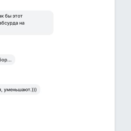
ак бы этот
абсурда на
ор...
, уменьшают.)))