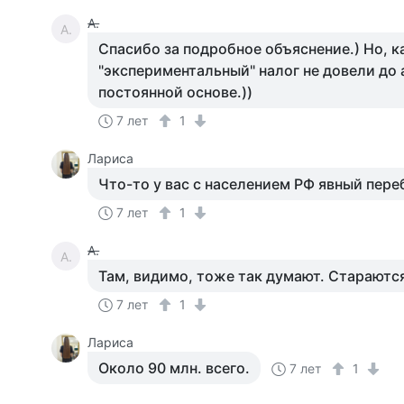
А.
А.
Спасибо за подробное объяснение.) Но, к
"экспериментальный" налог не довели до 
постоянной основе.))
7 лет
1
Лариса
Что-то у вас с населением РФ явный переб
7 лет
1
А.
А.
Там, видимо, тоже так думают. Стараются
7 лет
1
Лариса
Около 90 млн. всего.
7 лет
1