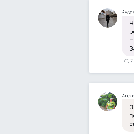
Андр
Ч
р
Н
З
7
Алек
Э
п
с