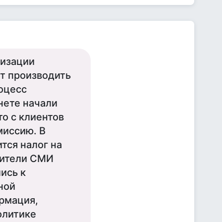
низации
ут производить
роцесс
нете начали
о с клиентов
миссию. В
тся налог на
вители СМИ
ись к
ной
ормация,
олитике