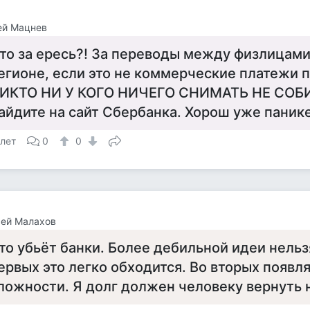
ей Мацнев
то за ересь?! За переводы между физлицами
егионе, если это не коммерческие платежи п
ИКТО НИ У КОГО НИЧЕГО СНИМАТЬ НЕ СОБ
айдите на сайт Сбербанка. Хорош уже паник
 лет
0
0
сей Малахов
то убьёт банки. Более дебильной идеи нельз
ервых это легко обходится. Во вторых появ
ложности. Я долг должен человеку вернуть 