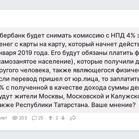
бербанк будет снимать комиссию с НПД 4% 
енег с карты на карту, который начнет дейст
нваря 2019 года. Его будут обязаны платить 
самозанятое население), которые получили д
ругого человека, также являющегося физиче
сли перевод пришел от юр.лица, то заплатит
% с полученной в качестве дохода суммы де
удут жители Москвы, Московской и Калужско
акже Республики Татарстана. Ваше мнение?
 лет
203
25
2