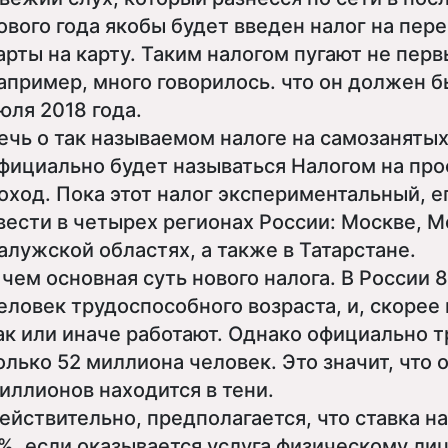
ового года якобы будет введен налог на пер
арты на карту. Таким налогом пугают не перв
апример, много говорилось. что он должен бы
юля 2018 года.
ечь о так называемом налоге на самозанятых
фициально будет называться Налогом на пр
оход. Пока этот налог экспериментальный, е
вести в четырех регионах России: Москве, М
алужской областях, а также в Татарстане.
 чем основная суть нового налога. В России 
еловек трудоспособного возраста, и, скорее 
ак или иначе работают. Однако официально 
олько 52 миллиона человек. Это значит, что 
иллионов находится в тени.
ействительно, предполагается, что ставка на
%, если оказывается услуга физическому лиц