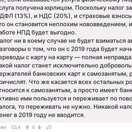
слуга получена юрлицом. Поскольку налог з
ДФЛ (13%), и НДС (20%), и страховые взносы
то он становится неплохим нововведением, и
аботе НПД будет выгодно.
алог ни в коему случае не будет взиматься 
азговоры о том, что он с 2019 года будет нач
ереводы с карту на карту — полная неправда
акой налог станет исключительно доброволь
ержателей банковских карт к самозанятым, 
ричислят. Что же касается всех остальных ро
тносится к самозанятым, а просто имеет бан
ктивно ими пользуется и переживает по пов
алога, то переживать не нужно. Никакой нал
енег в 2019 году не вводится.
 лет
4
0