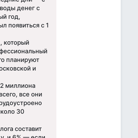
еводы денег с
ый год,
л появиться с 1
, который
офессиональный
го планируют
осковской и
82 миллиона
всего, все они
трудоустроено
около 30
лога составит
у, и 6% — если