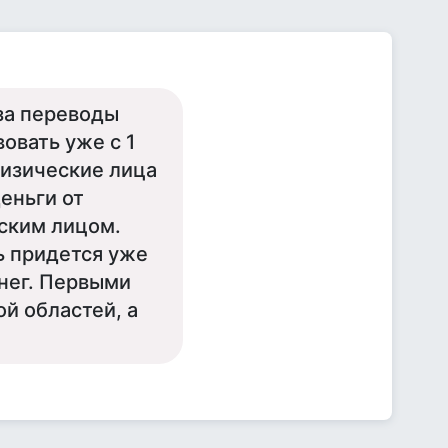
за переводы
вовать уже с 1
физические лица
еньги от
ским лицом.
ь придется уже
нег. Первыми
й областей, а