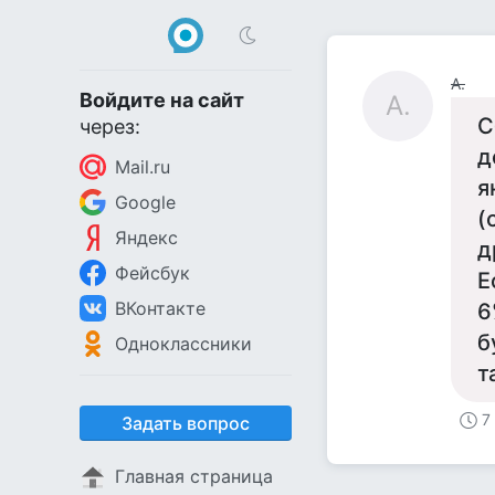
А.
Войдите на сайт
А.
С
через:
д
Mail.ru
я
Google
(
Яндекс
д
Фейсбук
Е
ВКонтакте
6
б
Одноклассники
т
7
Задать вопрос
Главная страница