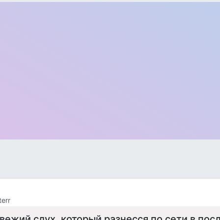
terr
вежий слух, который разнесся по сети в пос