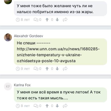
У меня тоже было желание чуть ли не
налысо побриться именно из-за жары.
8 лет
0
0
Alexahdr Gordeev
Не спеши --------
http://www.unn.com.ua/ru/news/1680285-
snizhenie-temperatury-v-ukraine-
ozhidaetsya-posle-10-avgusta
9 лет
0
0
Karina Fox
KF
У меня они всё время в пукче летом! А ток
тоже есть такая мысль....
8 лет
0
0