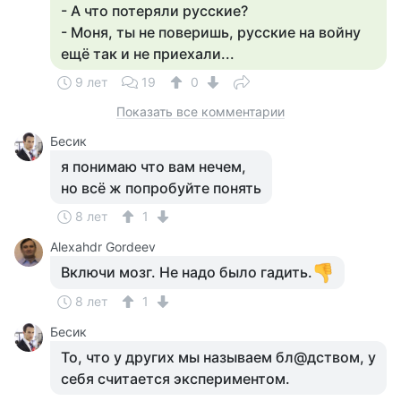
- А что потеряли русские?
- Моня, ты не поверишь, русские на войну
ещё так и не приехали...
9 лет
19
0
Показать все комментарии
Бесик
я понимаю что вам нечем,
но всё ж попробуйте понять
8 лет
1
Alexahdr Gordeev
Включи мозг. Не надо было гадить.
8 лет
1
Бесик
То, что у других мы называем бл@дством, у
себя считается экспериментом.