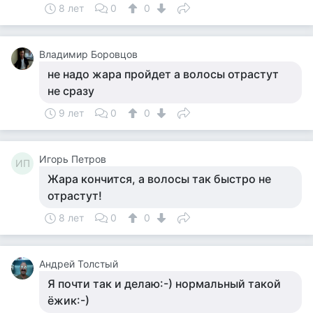
8 лет
0
0
Владимир Боровцов
не надо жара пройдет а волосы отрастут
не сразу
9 лет
0
0
Игорь Петров
ИП
Жара кончится, а волосы так быстро не
отрастут!
8 лет
0
0
Андрей Толстый
Я почти так и делаю:-) нормальный такой
ёжик:-)