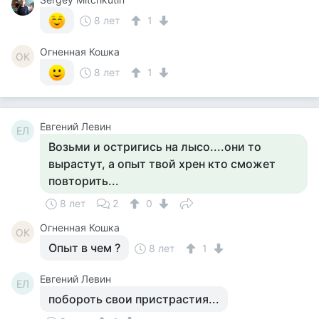
8 лет
1
Огненная Кошка
ОК
8 лет
1
Евгений Левин
ЕЛ
Возьми и остригись на лысо....они то
вырастут, а опыт твой хрен кто сможет
повторить...
8 лет
2
0
Огненная Кошка
ОК
Опыт в чем ?
8 лет
1
Евгений Левин
ЕЛ
побороть свои пристрастия...