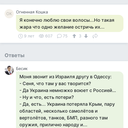
Огненная Кошка
ОК
Я конечно люблю свои волосы...Но такая
жара что одно желание остричь их...
9 лет
607
75
3
Ответы
Бесик
Моня звонит из Израиля другу в Одессу:
- Сеня, что там у вас творится?
- Да Украина немножко воюет с Россией…
- Ну и что, есть потери?
- Да, есть... Украина потеряла Крым, пару
областей, несколько самолётов и
вертолётов, танков, БМП, разного там
оружия, прилично народу и...