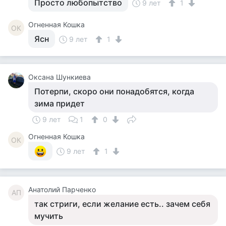
Просто любопытство
9 лет
1
Огненная Кошка
ОК
Ясн
9 лет
1
Оксана Шункиева
Потерпи, скоро они понадобятся, когда
зима придет
9 лет
1
0
Огненная Кошка
ОК
9 лет
1
Анатолий Парченко
АП
так стриги, если желание есть.. зачем себя
мучить