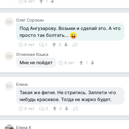
8 лет
1
Олег Сорокин
ОС
Под Ангузарову. Возьми и сделай это. А что
просто так болтать...
9 лет
1
0
Огненная Кошка
ОК
Мне не пойдет
9 лет
1
Елена
Ел
Такая же фигня. Не стригись. Заплети что
нибудь красивое. Тогда не жарко будет.
9 лет
0
0
Елена К