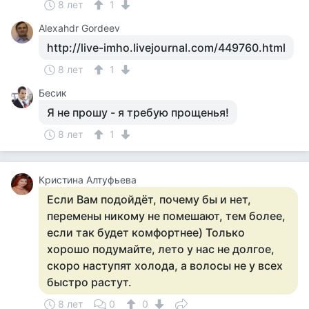
8 лет
1
Alexahdr Gordeev
http://live-imho.livejournal.com/449760.html
8 лет
1
Бесик
Я не прошу - я требую прощенья!
8 лет
1
Кристина Алтуфьева
Если Вам подойдёт, почему бы и нет,
перемены никому не помешают, тем более,
если так будет комфортнее) Только
хорошо подумайте, лето у нас не долгое,
скоро наступят холода, а волосы не у всех
быстро растут.
8 лет
0
0