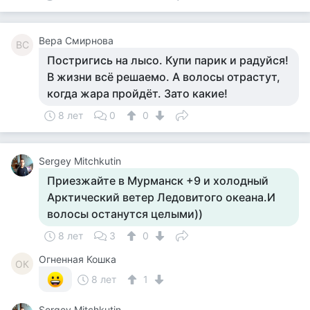
Вера Смирнова
ВС
Постригись на лысо. Купи парик и радуйся!
В жизни всё решаемо. А волосы отрастут,
когда жара пройдёт. Зато какие!
8 лет
0
0
Sergey Mitchkutin
Приезжайте в Мурманск +9 и холодный
Арктический ветер Ледовитого океана.И
волосы останутся целыми))
8 лет
3
0
Огненная Кошка
ОК
8 лет
1
Sergey Mitchkutin