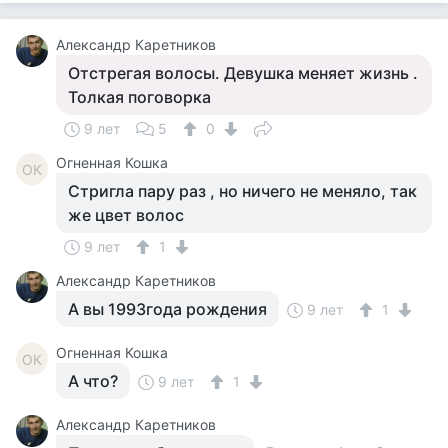
Александр Каретников
Отстрегая волосы. Девушка меняет жизнь .
Толкая поговорка
9 лет
5
0
Огненная Кошка
ОК
Стригла пару раз , но ничего не меняло, так
же цвет волос
9 лет
1
Александр Каретников
А вы 1993года рождения
9 лет
1
Огненная Кошка
ОК
А что?
9 лет
1
Александр Каретников