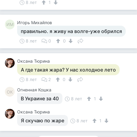
8 лет
1
Игорь Михайлов
ИМ
правильно. я живу на волге-уже обрился
8 лет
0
0
Оксана Тюрина
А где такая жара? У нас холодное лето
8 лет
2
0
Огненная Кошка
ОК
В Украине за 40
8 лет
1
Оксана Тюрина
Я скучаю по жаре
8 лет
1