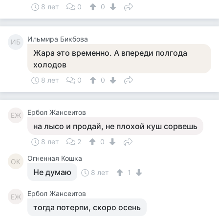
8 лет
0
0
Ильмира Бикбова
ИБ
Жара это временно. А впереди полгода
холодов
8 лет
0
0
Ербол Жансеитов
ЕЖ
на лысо и продай, не плохой куш сорвешь
8 лет
2
0
Огненная Кошка
ОК
Не думаю
8 лет
1
Ербол Жансеитов
ЕЖ
тогда потерпи, скоро осень