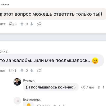
 *****
а этот вопрос можешь ответить только ты!)
 лет
0
0
рина.
то за жалобы...или мне послышалось...
 лет
3
0
Руслан
))) послышалось конечно )
7 лет
1
Екатерина.
Ек