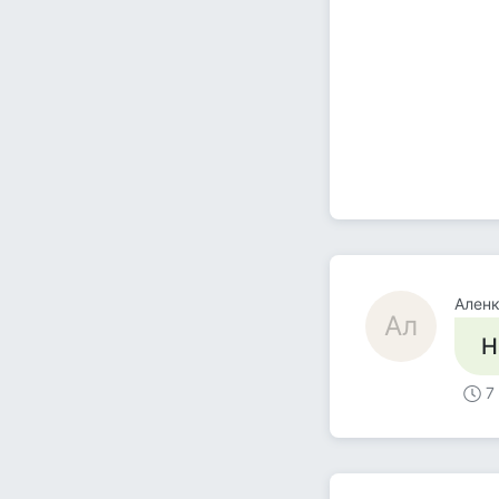
Ален
Ал
Н
7