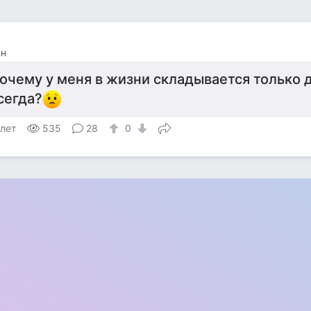
ан
очему у меня в жизни складывается только д
сегда?
 лет
535
28
0