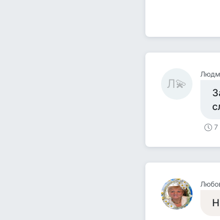
Людм
Л💫
З
с
7
Любо
Н