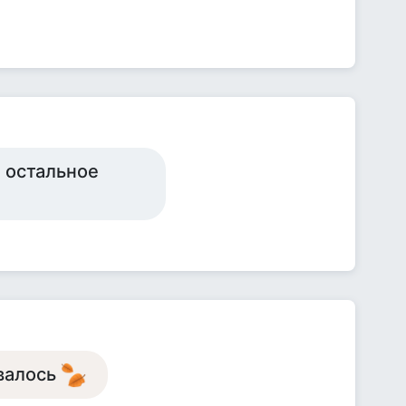
ё остальное
ывалось