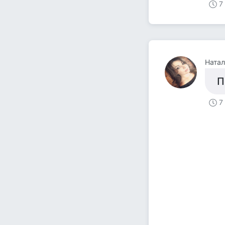
7
Натал
П
7