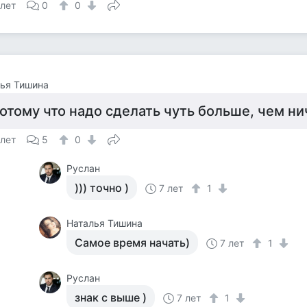
 лет
0
0
ья Тишина
отому что надо сделать чуть больше, чем ни
 лет
5
0
Руслан
))) точно )
7 лет
1
Наталья Тишина
Самое время начать)
7 лет
1
Руслан
знак с выше )
7 лет
1