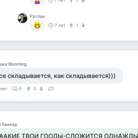
7 лет
1
Руслан
7 лет
1
ка Blooming
се складывается, как складывается)))
 лет
0
0
о Беккер
ААКИЕ ТВОИ ГООДЫ-СЛОЖИТСЯ ОДНАЖДЫ