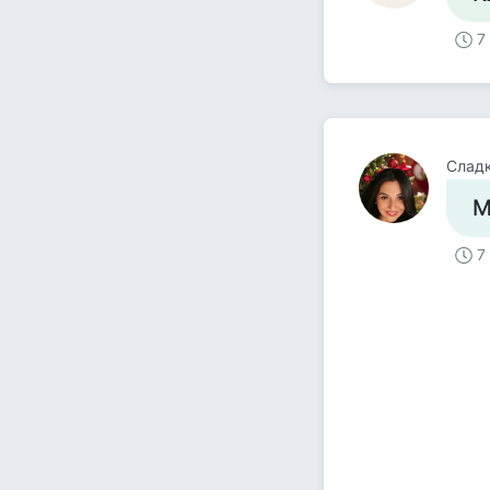
7
Слад
М
7