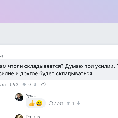
на
ам чтоли складывается? Думаю при усилии.
силие и другое будет складываться
 лет
2
0
Руслан
7 лет
1
Татьяна