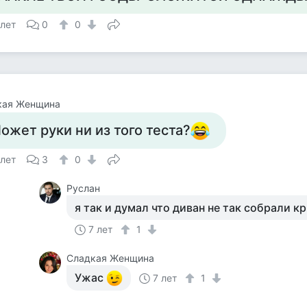
 лет
0
0
кая Женщина
ожет руки ни из того теста?
 лет
3
0
Руслан
я так и думал что диван не так собрали к
7 лет
1
Сладкая Женщина
Ужас
7 лет
1