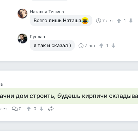
Наталья Тишина
Всего лишь Наташа
7 лет
1
Руслан
я так и сказал )
7 лет
1
ка
ачни дом строить, будешь кирпичи складыва
 лет
0
0