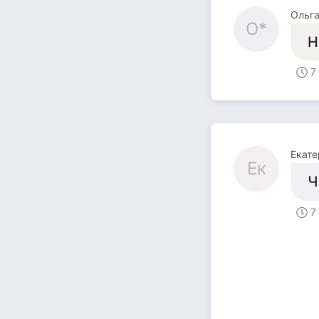
Ольга
О*
Н
7
Екате
Ек
Ч
7