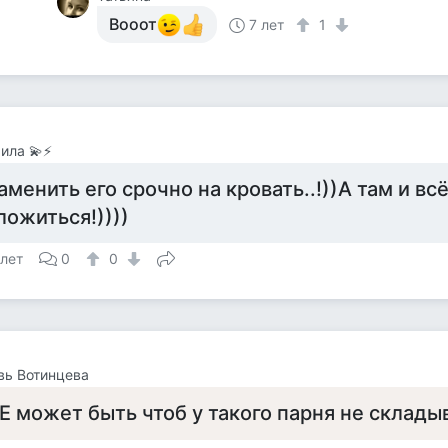
Вооот
7 лет
1
ила 💫⚡
аменить его срочно на кровать..!))А там и вс
ложиться!))))
 лет
0
0
вь Вотинцева
Е может быть чтоб у такого парня не склад