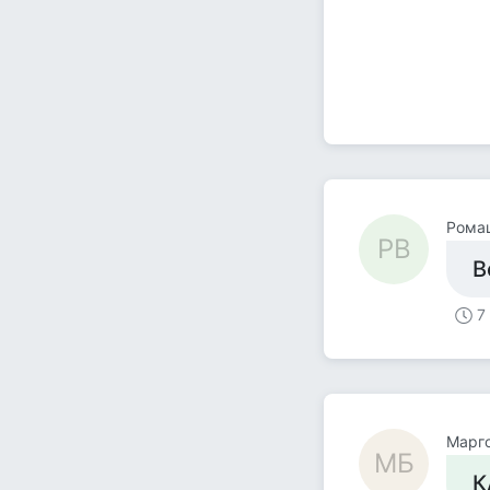
Ромаш
РB
В
7
Mарг
MБ
К