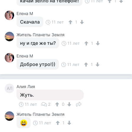
качай зелло на телефон!!
11 лет
1
Елена М
Скачала
11 лет
1
Житель Планеты Земля
ну и где же ты?
11 лет
1
Елена М
Доброе утро!))
11 лет
1
Алия Лия
АЛ
Жуть.
11 лет
2
0
Житель Планеты Земля
11 лет
1