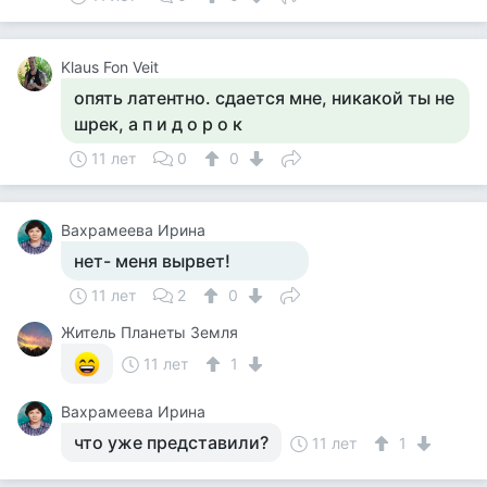
Klaus Fon Veit
опять латентно. сдается мне, никакой ты не
шрек, а п и д о р о к
11 лет
0
0
Вахрамеева Ирина
нет- меня вырвет!
11 лет
2
0
Житель Планеты Земля
11 лет
1
Вахрамеева Ирина
что уже представили?
11 лет
1