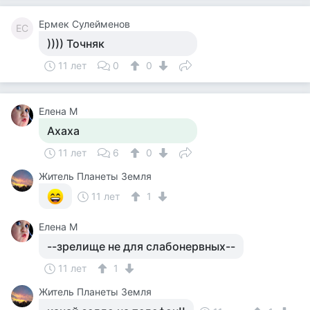
Ермек Сулейменов
ЕС
)))) Точняк
11 лет
0
0
Елена М
Ахаха
11 лет
6
0
Житель Планеты Земля
11 лет
1
Елена М
--зрелище не для слабонервных--
11 лет
1
Житель Планеты Земля