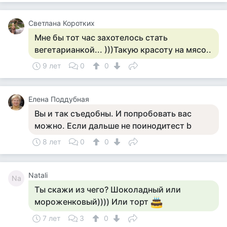
Светлана Коротких
Мне бы тот час захотелось стать
вегетарианкой... )))Такую красоту на мясо..
9 лет
0
0
Елена Поддубная
Вы и так съедобны. И попробовать вас
можно. Если дальше не поинодитест b
8 лет
0
0
Natali
Na
Ты скажи из чего? Шоколадный или
мороженковый)))) Или торт
7 лет
3
0