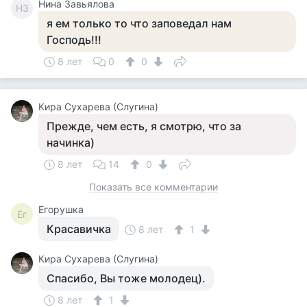
Нина Завьялова
НЗ
я ем только то что заповедал нам
Господь!!!
8 лет
0
0
Кира Сухарева (Слугина)
Прежде, чем есть, я смотрю, что за
начинка)
8 лет
14
0
Показать все комментарии
Егорушка
Ег
Красавичка
8 лет
1
Кира Сухарева (Слугина)
Спасибо, Вы тоже молодец).
8 лет
1