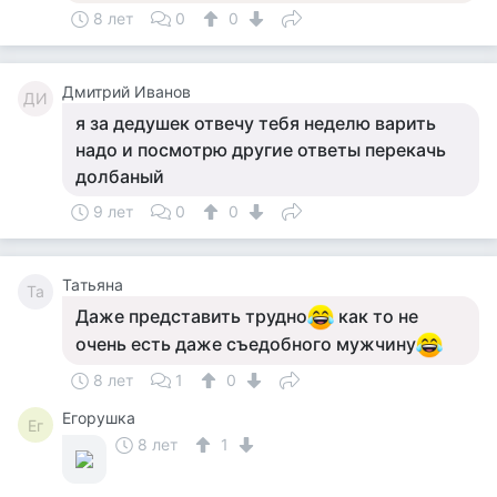
8 лет
0
0
Дмитрий Иванов
ДИ
я за дедушек отвечу тебя неделю варить
надо и посмотрю другие ответы перекачь
долбаный
9 лет
0
0
Taтьяна
Ta
Даже представить трудно
как то не
очень есть даже съедобного мужчину
8 лет
1
0
Егорушка
Ег
8 лет
1