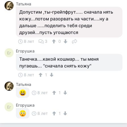
Татьяна
Допустим ,ты-грейпфрут..... сначала нять
кожу...потом разорвать на части....ну а
дальше .....поделить тебя среди
друзей...пусть угощаются
8 лет
3
0
Егорушка
Ег
Танечка....какой кошмар... ты меня
пугаешь... "сначала снять кожу"
8 лет
1
Татьяна
8 лет
1
Егорушка
Ег
8 лет
1