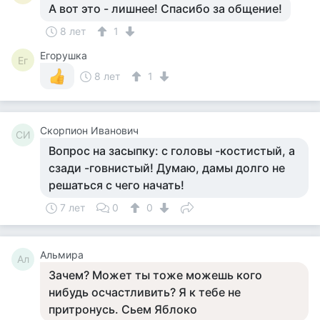
А вот это - лишнее! Спасибо за общение!
8 лет
1
Егорушка
Ег
8 лет
1
Скорпион Иванович
СИ
Вопрос на засыпку: с головы -костистый, а
сзади -говнистый! Думаю, дамы долго не
решаться с чего начать!
7 лет
0
0
Альмира
Ал
Зачем? Может ты тоже можешь кого
нибудь осчастливить? Я к тебе не
притронусь. Сьем Яблоко