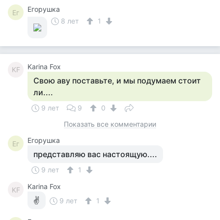
Егорушка
Ег
8 лет
1
Karina Fox
KF
Свою аву поставьте, и мы подумаем стоит
ли....
9 лет
9
0
Показать все комментарии
Егорушка
Ег
представляю вас настоящую....
9 лет
1
Karina Fox
KF
✌
9 лет
1