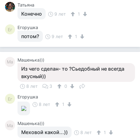
Татьяна
Конечно
9 лет
1
Егорушка
Ег
потом?
9 лет
1
Машенька)))
Ма
Из чего сделан- то ?Сьедобный не всегда
вкусный))
8 лет
3
0
Егорушка
Ег
8 лет
1
Машенька)))
Ма
Меховой какой...))
8 лет
1