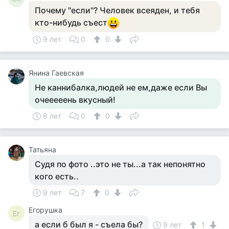
Почему "если"? Человек всеяден, и тебя
кто-нибудь съест
9 лет
0
0
Янина Гаевская
Не каннибалка,людей не ем,даже если Вы
очееееень вкусный!
8 лет
0
0
Татьяна
Судя по фото ..это не ты...а так непонятно
кого есть..
9 лет
7
0
Егорушка
Ег
а если б был я - съела бы?
9 лет
1