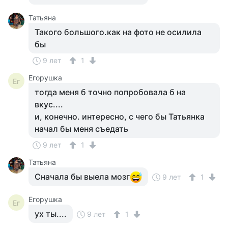
Татьяна
Такого большого.как на фото не осилила
бы
9 лет
1
Егорушка
Ег
тогда меня б точно попробовала б на
вкус....
и, конечно. интересно, с чего бы Татьянка
начал бы меня съедать
9 лет
1
Татьяна
Сначала бы выела мозг
9 лет
1
Егорушка
Ег
ух ты....
9 лет
1