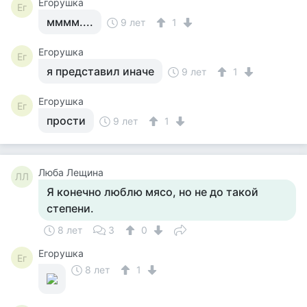
Егорушка
Ег
мммм....
9 лет
1
Егорушка
Ег
я представил иначе
9 лет
1
Егорушка
Ег
прости
9 лет
1
Люба Лещина
ЛЛ
Я конечно люблю мясо, но не до такой
степени.
8 лет
3
0
Егорушка
Ег
8 лет
1