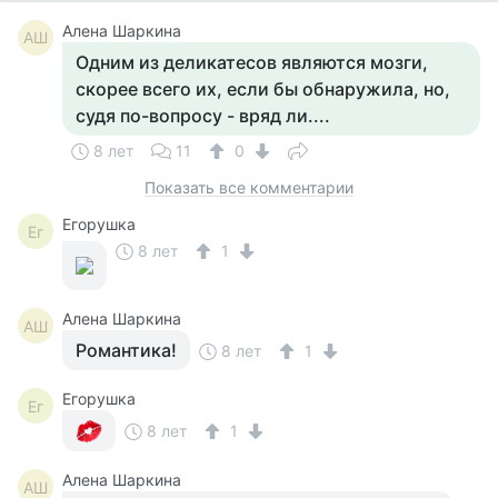
Алена Шаркина
АШ
Одним из деликатесов являются мозги,
скорее всего их, если бы обнаружила, но,
судя по-вопросу - вряд ли....
8 лет
11
0
Показать все комментарии
Егорушка
Ег
8 лет
1
Алена Шаркина
АШ
Романтика!
8 лет
1
Егорушка
Ег
8 лет
1
Алена Шаркина
АШ