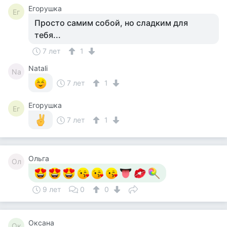
Егорушка
Ег
Просто самим собой, но сладким для
тебя...
7 лет
1
Natali
Na
7 лет
1
Егорушка
Ег
7 лет
1
Ольга
Ол
9 лет
0
0
Оксана
Ок