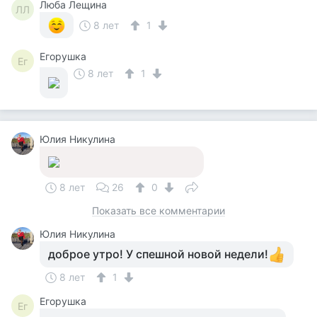
Люба Лещина
ЛЛ
8 лет
1
Егорушка
Ег
8 лет
1
Юлия Никулина
8 лет
26
0
Показать все комментарии
Юлия Никулина
доброе утро! У спешной новой недели!
8 лет
1
Егорушка
Ег