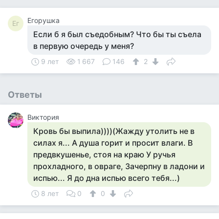
Егорушка
Ег
Если б я был съедобным? Что бы ты съела
в первую очередь у меня?
9 лет
1 667
146
2
Ответы
Виктория
Кровь бы выпила))))(Жажду утолить не в
силах я... А душа горит и просит влаги. В
предвкушенье, стоя на краю У ручья
прохладного, в овраге, Зачерпну в ладони и
испью... Я до дна испью всего тебя...)
8 лет
0
0