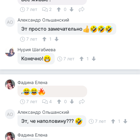
7 лет
2
0
Александр Ольшанский
АО
Эт просто замечательно
7 лет
1
Нурия Шагабиева
Конечно!
7 лет
1
Фадина Елена
,
7 лет
4
0
Александр Ольшанский
АО
Эт, че наполовину???
7 лет
1
Фадина Елена