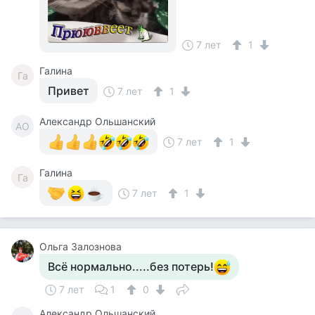
7 лет
1
Галина
Га
Привет
7 лет
1
Александр Ольшанский
АО
7 лет
1
Галина
Га
7 лет
1
Ольга Залознова
Всё нормально.....без потерь!
7 лет
1
0
Александр Ольшанский