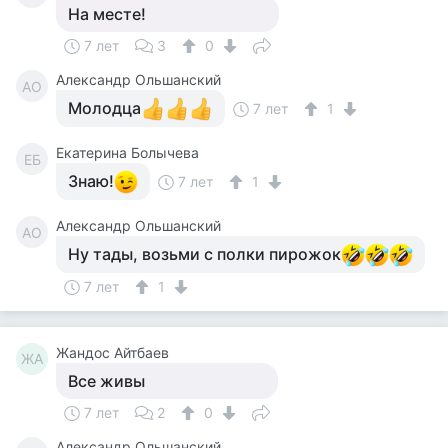
На месте!
7 лет
3
0
Александр Ольшанский
АО
Молодца
7 лет
1
Екатерина Болычева
ЕБ
Знаю!
7 лет
1
Александр Ольшанский
АО
Ну тады, возьми с полки пирожок
7 лет
1
Жандос Айтбаев
ЖА
Все живы
7 лет
2
0
Александр Ольшанский