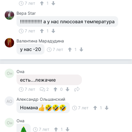
7 лет
1
Вера Star
!!!!!!!!!!!!!!! а у нас плюсовая температура
7 лет
1
Валентина Марадудина
у нас -20
7 лет
1
Она
Он
есть...лежачие
7 лет
2
0
Александр Ольшанский
АО
Номана
7 лет
1
Она
Он
7 лет
1