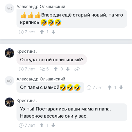
Александр Ольшанский
АО
Впереди ещё старый новый, та что
крепись
7 лет
1
Кристина.
Откуда такой позитивный?
7 лет
5
0
Александр Ольшанский
АО
От папы с мамой
7 лет
1
Кристина.
Ух ты! Постарались ваши мама и папа.
Наверное веселые они у вас.
7 лет
1