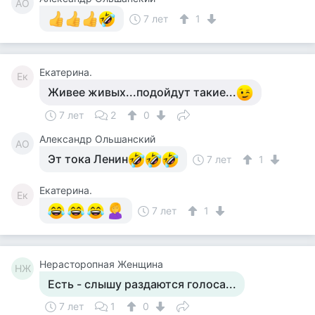
АО
7 лет
1
Екатерина.
Ек
Живее живых...подойдут такие...
7 лет
2
0
Александр Ольшанский
АО
Эт тока Ленин
7 лет
1
Екатерина.
Ек
7 лет
1
Нерасторопная Женщина
НЖ
Есть - слышу раздаются голоса...
7 лет
1
0