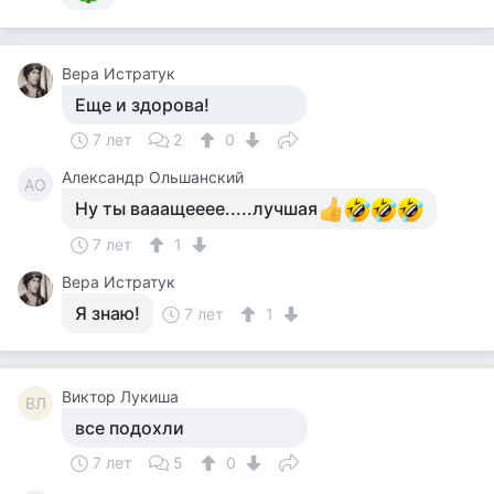
Вера Истратук
Еще и здорова!
7 лет
2
0
Александр Ольшанский
АО
Ну ты вааащееее.....лучшая
7 лет
1
Вера Истратук
Я знаю!
7 лет
1
Виктор Лукиша
ВЛ
все подохли
7 лет
5
0