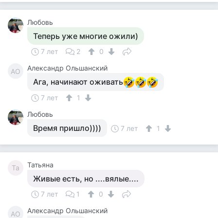
Любовь
Теперь уже многие ожили)
7 лет
2
0
Александр Ольшанский
АО
Ага, начинают оживать
7 лет
1
Любовь
Время пришло))))
7 лет
1
Татьяна
Та
Живые есть, но ....вялые....
7 лет
1
0
Александр Ольшанский
АО