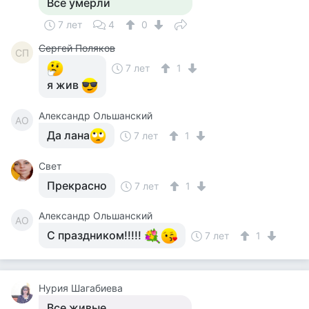
Все умерли
7 лет
4
0
Сергей Поляков
СП
7 лет
1
я жив
Александр Ольшанский
АО
Да лана
7 лет
1
Свет
Прекрасно
7 лет
1
Александр Ольшанский
АО
С праздником!!!!!
7 лет
1
Нурия Шагабиева
Все живые .