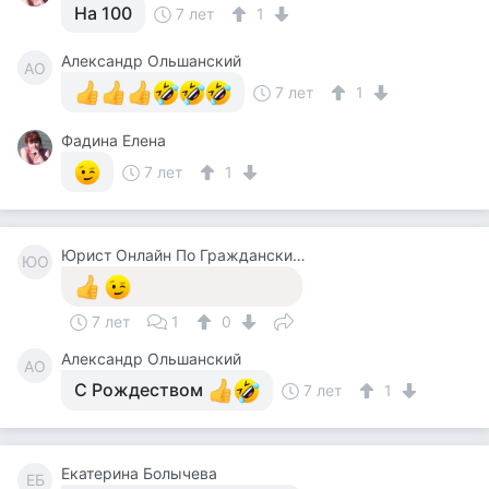
На 100
7 лет
1
Александр Ольшанский
АО
7 лет
1
Фадина Елена
7 лет
1
Юрист Онлайн По Гражданским Делам
ЮО
7 лет
1
0
Александр Ольшанский
АО
С Рождеством
7 лет
1
Екатерина Болычева
ЕБ