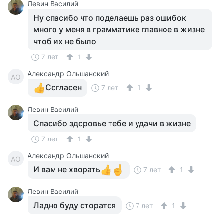
Левин Василий
Ну спасибо что поделаешь раз ошибок
много у меня в грамматике главное в жизне
чтоб их не было
7 лет
1
Александр Ольшанский
АО
Согласен
7 лет
1
Левин Василий
Спасибо здоровье тебе и удачи в жизне
7 лет
1
Александр Ольшанский
АО
И вам не хворать
7 лет
1
Левин Василий
Ладно буду сторатся
7 лет
1