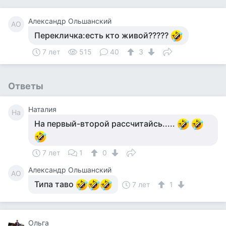
Александр Ольшанский
АО
Перекличка:есть кто живой?????
7 лет
515
40
3
Ответы
Наталия
На
На первый-второй рассчитайсь.....
7 лет
1
0
Александр Ольшанский
АО
Типа таво
7 лет
1
Ольга