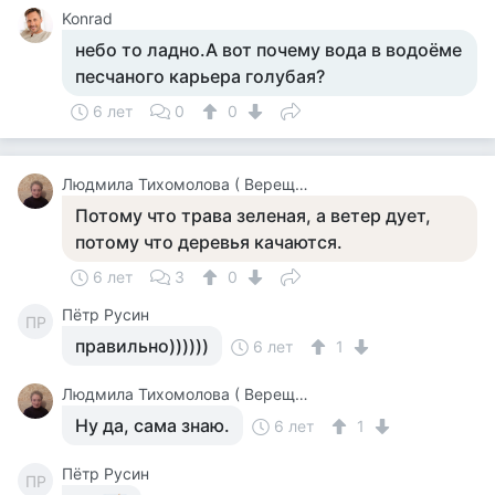
Konrad
небо то ладно.А вот почему вода в водоёме
песчаного карьера голубая?
6 лет
0
0
Людмила Тихомолова ( Верещагина )
Потому что трава зеленая, а ветер дует,
потому что деревья качаются.
6 лет
3
0
Пётр Русин
ПР
правильно))))))
6 лет
1
Людмила Тихомолова ( Верещагина )
Ну да, сама знаю.
6 лет
1
Пётр Русин
ПР