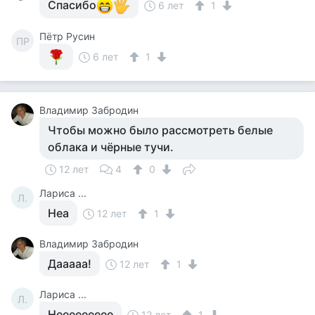
Спасибо
6 лет
1
Пётр Русин
ПР
6 лет
1
Владимир Забродин
Чтобы можно было рассмотреть белые
облака и чёрные тучи.
12 лет
4
0
Лариса ...
Л.
Неа
12 лет
1
Владимир Забродин
Дааааа!
12 лет
1
Лариса ...
Л.
Неееееееее
12 лет
1