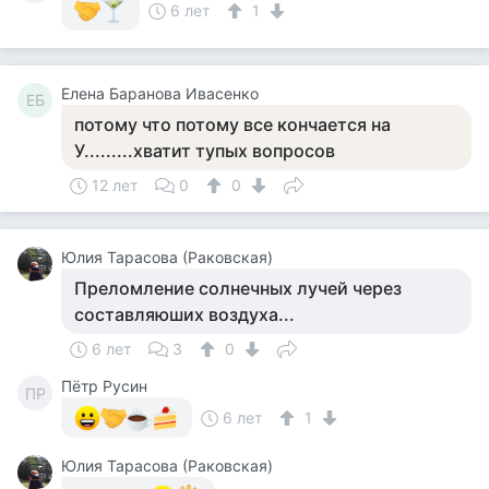
6 лет
1
Елена Баранова Ивасенко
ЕБ
потому что потому все кончается на
У.........хватит тупых вопросов
12 лет
0
0
Юлия Тарасова (Раковская)
Преломление солнечных лучей через
составляюших воздуха...
6 лет
3
0
Пётр Русин
ПР
6 лет
1
Юлия Тарасова (Раковская)