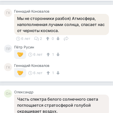
Геннадий Коновалов
ГК
Мы не сторонники разбоя) Атмосфера,
напополненная лучами солнца, спасает нас
от черноты космоса.
6 лет
2
0
Пётр Русин
ПР
6 лет
1
Геннадий Коновалов
ГК
6 лет
1
Олександр
Ол
Часть спектра белого солнечного света
поглощается стратосферой голубой
окрашивает воздух.