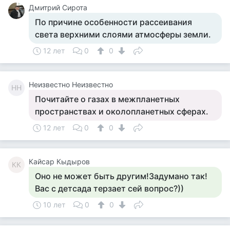
Дмитрий Сирота
По причине особенности рассеивания
света верхними слоями атмосферы земли.
12 лет
0
0
Неизвестно Неизвестно
НН
Почитайте о газах в межпланетных
пространствах и околопланетных сферах.
12 лет
0
0
Кайсар Кыдыров
КК
Оно не может быть другим!Задумано так!
Вас с детсада терзает сей вопрос?))
10 лет
0
0