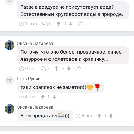
Ол
Разве в воздухе не присутствует вода?
Естественный круговорот воды в природе.
12 лет
0
0
Оксана Лаzaрева
Потому, что оно белое, прозрачное, синее,
лазуррое и фиолетовое в крапинку...
6 лет
2
0
Пётр Русин
ПР
таки крапинок не заметил))
6 лет
1
Оксана Лаzaрева
А ты представь
)))
6 лет
1