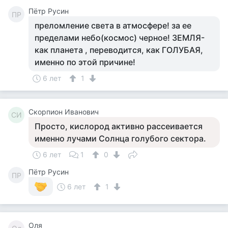
Пётр Русин
ПР
преломление света в атмосфере! за ее
пределами небо(космос) черное! ЗЕМЛЯ-
как планета , переводится, как ГОЛУБАЯ,
именно по этой причине!
6 лет
1
Скорпион Иванович
СИ
Просто, кислород активно рассеивается
именно лучами Солнца голубого сектора.
6 лет
1
0
Пётр Русин
ПР
6 лет
1
Оля