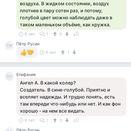
воздуха. В жидком состоянии, воздух
плотнее в пару сотен раз, и потому,
голубой цвет можно наблюдать даже в
таком маленьком объёме, как кружка.
6 лет
1
0
Пётр Русин
ПР
6 лет
1
Епифания
Еп
Ангел А. В какой колер?
Создатель. В сине-голубой. Приятно и
вселяет надежды. И трудно понять, есть
там впереди что-нибудь или нет. И как фон
хорошо - на нем все видать.
6 лет
1
0
Пётр Русин