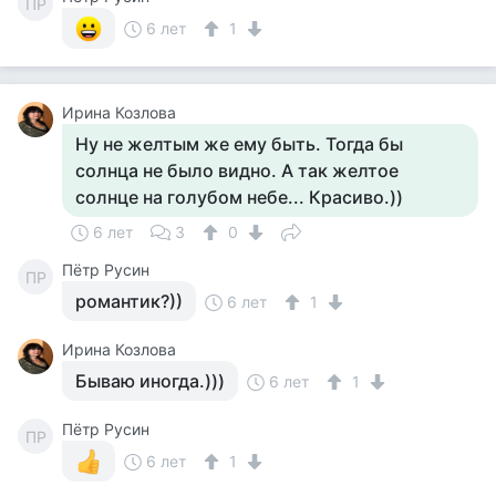
ПР
6 лет
1
Ирина Козлова
Ну не желтым же ему быть. Тогда бы
солнца не было видно. А так желтое
солнце на голубом небе... Красиво.))
6 лет
3
0
Пётр Русин
ПР
романтик?))
6 лет
1
Ирина Козлова
Бываю иногда.)))
6 лет
1
Пётр Русин
ПР
6 лет
1