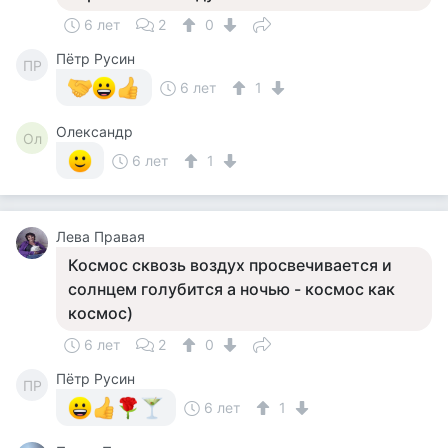
6 лет
2
0
Пётр Русин
ПР
6 лет
1
Олександр
Ол
6 лет
1
Лева Правая
Космос сквозь воздух просвечивается и
солнцем голубится а ночью - космос как
космос)
6 лет
2
0
Пётр Русин
ПР
6 лет
1