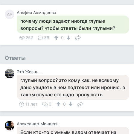
Альфия Ахмадеева
АА
почему люди задают иногда глупые
вопросы? чтобы ответы были глупыми?
257
36
0
Ответы
Это Жизнь...
глупый вопрос? это кому как. не всякому
дано увидеть в нем подтекст или иронию. в
таком случае его надо пропускать
11 лет
0
0
Александр Миндель
Если кто-то с умным видом отвечает на