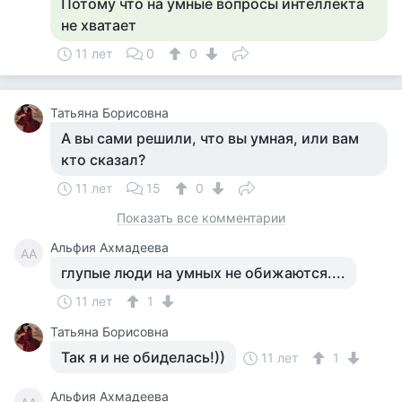
Потому что на умные вопросы интеллекта
не хватает
11 лет
0
0
Татьяна Борисовна
А вы сами решили, что вы умная, или вам
кто сказал?
11 лет
15
0
Показать все комментарии
Альфия Ахмадеева
АА
глупые люди на умных не обижаются....
11 лет
1
Татьяна Борисовна
Так я и не обиделась!))
11 лет
1
Альфия Ахмадеева