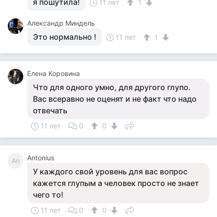
я пошутила!
11 лет
1
Александр Миндель
Это нормально !
11 лет
1
Елена Коровина
Что для одного умно, для другого глупо.
Вас всеравно не оценят и не факт что надо
отвечать
11 лет
0
0
Antonius
An
У каждого свой уровень для вас вопрос
кажется глупым а человек просто не знает
чего то!
11 лет
0
0