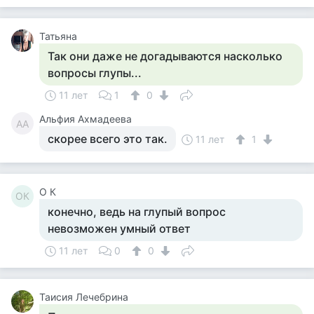
Татьяна
Так они даже не догадываются насколько
вопросы глупы...
11 лет
1
0
Альфия Ахмадеева
АА
скорее всего это так.
11 лет
1
О К
ОК
конечно, ведь на глупый вопрос
невозможен умный ответ
11 лет
0
0
Таисия Лечебрина