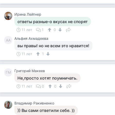
Ирина Лейтнер
ответы разные-о вкусах не спорят
11 лет
1
0
Альфия Ахмадеева
АА
вы правы! но не всем это нравится!
11 лет
1
Григорий Макеев
ГМ
Не,просто хотят поумничать.
11 лет
0
0
Владимир Ракивненко
)) Вы сами ответили себе. ))