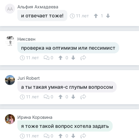
Альфия Ахмадеева
АА
и отвечает тоже!
11 лет
1
Никсвен
проверка на оптимизм или пессимист
11 лет
0
0
Juri Robert
а ты такая умная-с глупым вопросом
11 лет
0
0
Ирина Коровина
я тоже такой вопрос хотела задать
11 лет
0
0