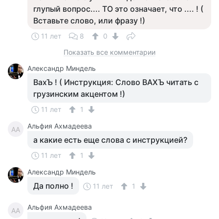
глупый вопрос.... ТО это означает, что .... ! (
Вставьте слово, или фразу !)
11 лет
8
0
Показать все комментарии
Александр Миндель
ВахЪ ! ( Инструкция: Слово ВАХЪ читать с
грузинским акцентом !)
11 лет
1
Альфия Ахмадеева
АА
а какие есть еще слова с инструкцией?
11 лет
1
Александр Миндель
Да полно !
11 лет
1
Альфия Ахмадеева
АА