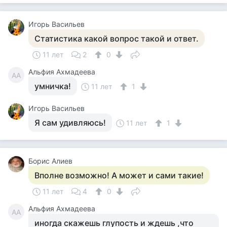
Игорь Васильев
Статистика какой вопрос такой и ответ.
11 лет
2
0
Альфия Ахмадеева
АА
умничка!
11 лет
1
Игорь Васильев
Я сам удивляюсь!
11 лет
1
Борис Алиев
Вполне возможно! А может и сами такие!
11 лет
4
0
Альфия Ахмадеева
АА
иногда скажешь глупость и ждешь ,что