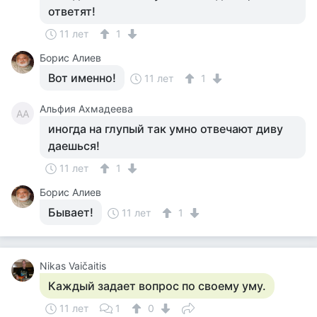
ответят!
11 лет
1
Борис Алиев
Вот именно!
11 лет
1
Альфия Ахмадеева
АА
иногда на глупый так умно отвечают диву
даешься!
11 лет
1
Борис Алиев
Бывает!
11 лет
1
Nikas Vaičaitis
Каждый задает вопрос по своему уму.
11 лет
1
0