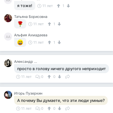
АА
я тоже!
11 лет
1
Татьяна Борисовна
11 лет
1
Альфия Ахмадеева
АА
11 лет
1
Александр ...
просто в голову ничего другого неприходит
11 лет
0
0
Игорь Пузеркин
А почему Вы думаете, что эти люди умные?
11 лет
0
0