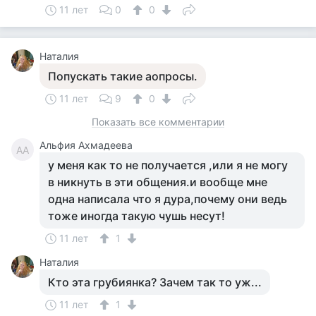
11 лет
0
0
Наталия
Попускать такие аопросы.
11 лет
9
0
Показать все комментарии
Альфия Ахмадеева
АА
у меня как то не получается ,или я не могу
в никнуть в эти общения.и вообще мне
одна написала что я дура,почему они ведь
тоже иногда такую чушь несут!
11 лет
1
Наталия
Кто эта грубиянка? Зачем так то уж...
11 лет
1