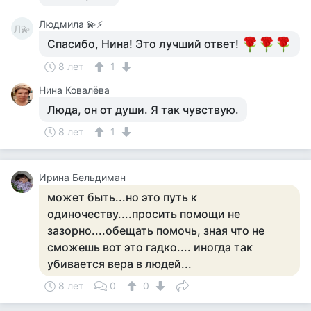
Людмила 💫⚡
Л💫
Спасибо, Нина! Это лучший ответ!
8 лет
1
Нина Ковалёва
Люда, он от души. Я так чувствую.
8 лет
1
Ирина Бельдиман
может быть...но это путь к
одиночеству....просить помощи не
зазорно....обещать помочь, зная что не
сможешь вот это гадко.... иногда так
убивается вера в людей...
8 лет
0
0