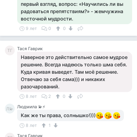
первый взгляд, вопрос: «Научились ли вы
радоваться препятствиям?» - жемчужина
восточной мудрости.
9 лет
0
0
Тася Гаврик
ТГ
Наверное это действительно самое мудрое
решение. Всегда надеюсь только шма себя.
Куда кривая выведет. Там моё решение.
Отвечаю за себя сама))) и никаких
разочарований.
8 лет
2
0
Людмила 💫⚡
Л💫
Как же ты права, солнышко!)))
8 лет
1
Тася Гаврик