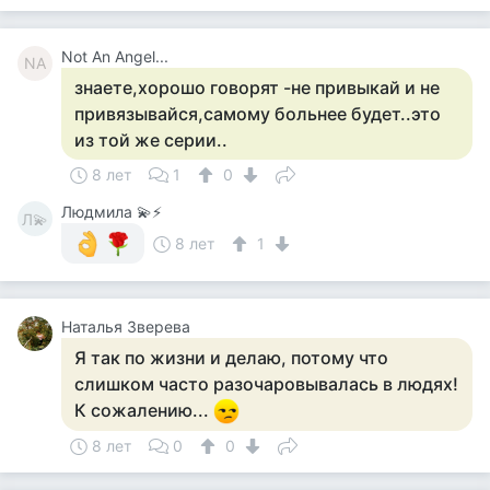
Not An Angel...
NA
знаете,хорошо говорят -не привыкай и не
привязывайся,самому больнее будет..это
из той же серии..
8 лет
1
0
Людмила 💫⚡
Л💫
8 лет
1
Наталья Зверева
Я так по жизни и делаю, потому что
слишком часто разочаровывалась в людях!
К сожалению...
8 лет
0
0