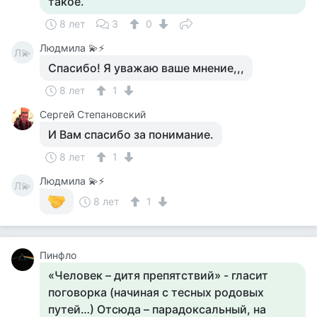
такое.
8 лет
3
0
Людмила 💫⚡
Л💫
Спасибо! Я уважаю ваше мнение,,,
8 лет
1
Сергей Степановский
И Вам спасибо за понимание.
8 лет
1
Людмила 💫⚡
Л💫
8 лет
1
Пинфло
«Человек – дитя препятствий» - гласит
поговорка (начиная с тесных родовых
путей…) Отсюда – парадоксальный, на