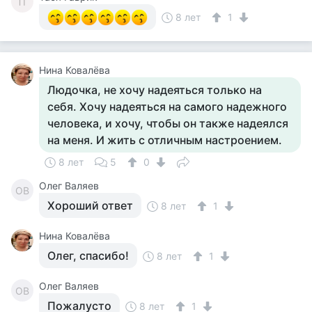
ТГ
8 лет
1
Нина Ковалёва
Людочка, не хочу надеяться только на
себя. Хочу надеяться на самого надежного
человека, и хочу, чтобы он также надеялся
на меня. И жить с отличным настроением.
8 лет
5
0
Олег Валяев
ОВ
Хороший ответ
8 лет
1
Нина Ковалёва
Олег, спасибо!
8 лет
1
Олег Валяев
ОВ
Пожалусто
8 лет
1