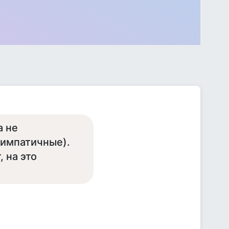
а не
симпатичные).
, на это