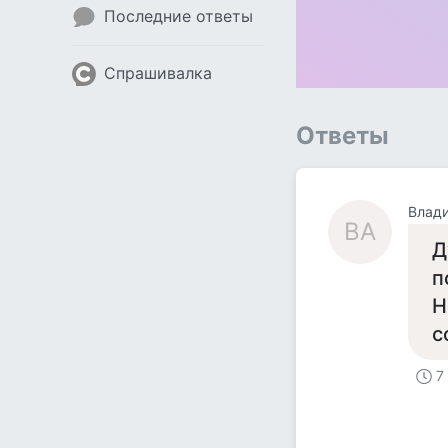
Последние ответы
Спрашивалка
Ответы
Влад
ВА
Д
п
Н
с
7