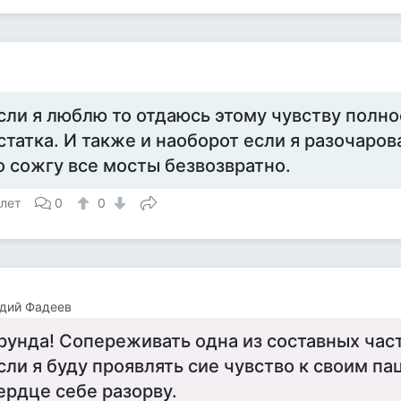
сли я люблю то отдаюсь этому чувству полно
статка. И также и наоборот если я разочаров
о сожгу все мосты безвозвратно.
 лет
0
0
дий Фадеев
рунда! Сопереживать одна из составных час
сли я буду проявлять сие чувство к своим па
ердце себе разорву.