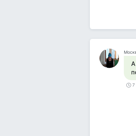
Москв
А
п
7