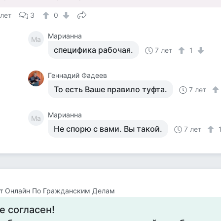
 лет
3
0
Марианна
Ма
специфика рабочая.
7 лет
1
Геннадий Фадеев
То есть Ваше правило туфта.
7 лет
Марианна
Ма
Не спорю с вами. Вы такой.
7 лет
т Онлайн По Гражданским Делам
е согласен!