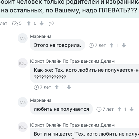
юбит человек только родителей и избранник
 на остальных, по Вашему, надо ПЛЕВАТЬ???
 лет
5
0
Марианна
Ма
Этого не говорила.
7 лет
1
Юрист Онлайн По Гражданским Делам
ЮО
Как-же: Тех. кого любить не получается-н
?????????????
7 лет
1
Марианна
Ма
любить не получается
7 лет
1
Юрист Онлайн По Гражданским Делам
ЮО
Вот и и пишете: "Тех. кого любить не полу