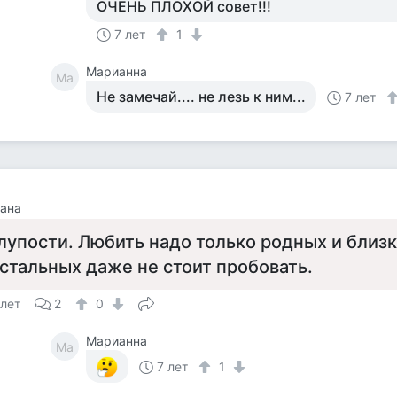
ОЧЕНЬ ПЛОХОЙ совет!!!
7 лет
1
Марианна
Ма
Не замечай.... не лезь к ним...
7 лет
ана
лупости. Любить надо только родных и близ
стальных даже не стоит пробовать.
 лет
2
0
Марианна
Ма
7 лет
1