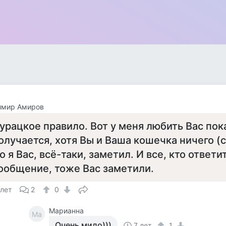
имир Амиров
урацкое правило. Вот у меня любить Вас пок
олучается, хотя Вы и Ваша кошечка ничего (
о я Вас, всё-таки, заметил. И все, кто ответит
ообщение, тоже Вас заметили.
 лет
2
0
Марианна
Ма
Очень мило)))
7 лет
1