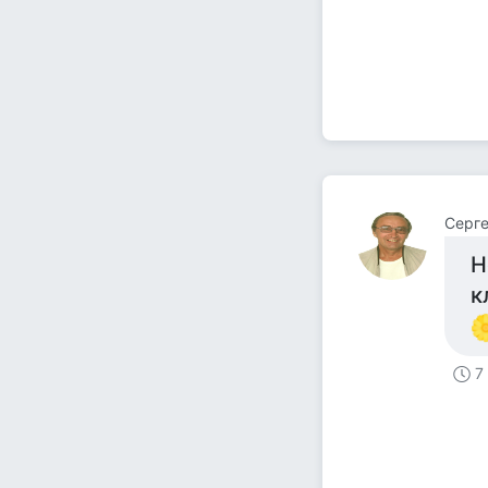
Серге
Н
к
7