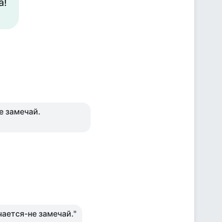
а!
е замечай.
чается-не замечай."