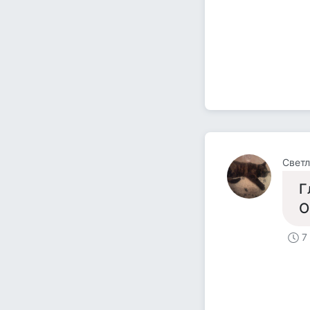
Светл
Г
О
7