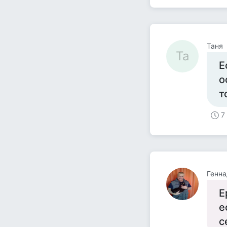
Таня
Та
Е
о
т
7
Генна
Е
е
с