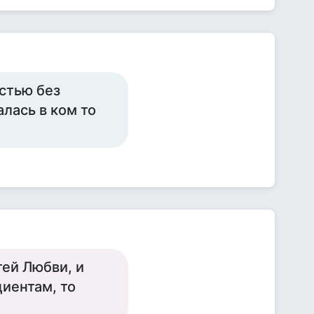
стью без
алась в ком то
тей Любви, и
циентам, то