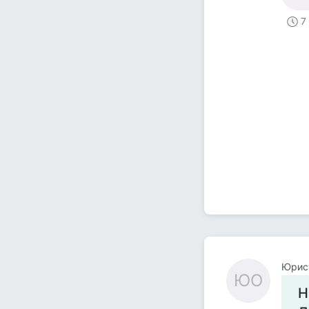
7
Юрис
ЮО
Н