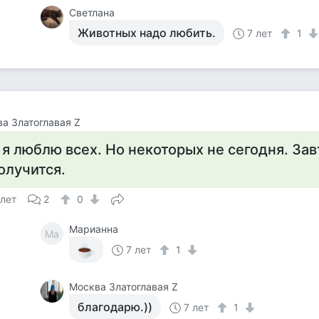
Светлана
Животных надо любить.
7 лет
1
а Златоглавая Z
 я люблю всех. Но некоторых не сегодня. Зав
олучится.
 лет
2
0
Марианна
Ма
7 лет
1
Москва Златоглавая Z
благодарю.))
7 лет
1