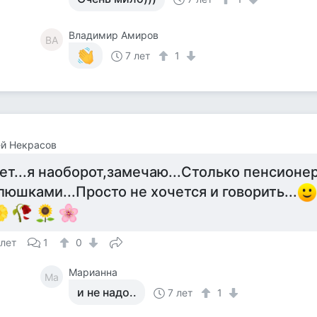
Владимир Амиров
ВА
7 лет
1
й Некрасов
ет...я наоборот,замечаю...Столько пенсионер
люшками...Просто не хочется и говорить...
 лет
1
0
Марианна
Ма
и не надо..
7 лет
1