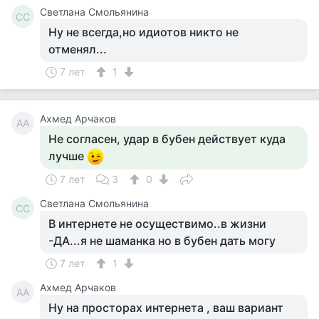
Светлана Смольянина
СС
Ну не всегда,но идиотов никто не
отменял...
7 лет
1
Ахмед Арчаков
АА
Не согласен, удар в бубен действует куда
лучше
7 лет
3
0
Светлана Смольянина
СС
В интернете не осуществимо..в жизни
-ДА...я не шаманка но в бубен дать могу
7 лет
1
Ахмед Арчаков
АА
Ну на просторах интернета , ваш вариант