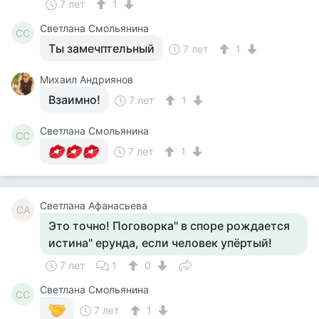
7 лет
1
Светлана Смольянина
СС
Ты замечптельный
7 лет
1
Михаил Андриянов
Взаимно!
7 лет
1
Светлана Смольянина
СС
7 лет
1
Светлана Афанасьева
СА
Это точно! Поговорка" в споре рождается
истина" ерунда, если человек упёртый!
7 лет
1
0
Светлана Смольянина
СС
7 лет
1