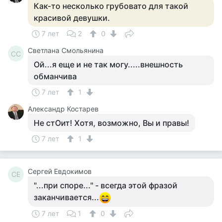
Как-то несколько грубовато для такой
красивой девушки.
7 лет
2
0
Светлана Смольянина
СС
Ой...я еще и не так могу.....внешность
обманчива
7 лет
1
Александр Костарев
Не стОит! Хотя, возможно, Вы и правы!
7 лет
1
Сергей Евдокимов
СЕ
"...при cпоре..." - всегда этой фразой
заканчивается...
7 лет
1
0