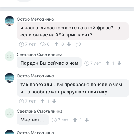
Остро Мелодично
и часто вы застреваете на этой фразе?...а
если он вас на Х*й пригласит?
7 лет
6
0
Светлана Смольянина
СС
Пардон,Вы сейчас о чем
7 лет
1
Остро Мелодично
так проехали...вы прекрасно поняли о чем
я...а вообще мат разрушает психику
7 лет
1
Светлана Смольянина
СС
Мне-нет....
7 лет
1
Остро Мелодично