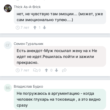
Thick As-A-Brick
нет, не чувствую там эмоции... (может, уже
сам эмоционально тупею....)
7 лет
1
Семен Гуральник
СГ
Есть анекдот-Муж посылал жену на х Не
идет не идет.Решилась пойти и зажили
прекрасно.
7 лет
0
0
Владислав Будко
ВБ
Не погружаюсь в аргументацию - когда
человек глухарь на токовище , а это видно
сразу