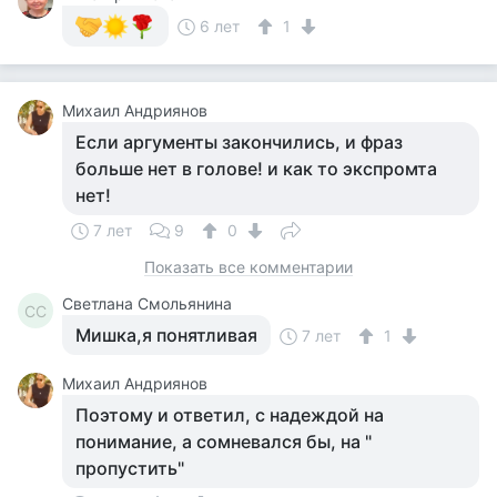
6 лет
1
Михаил Андриянов
Если аргументы закончились, и фраз
больше нет в голове! и как то экспромта
нет!
7 лет
9
0
Показать все комментарии
Светлана Смольянина
СС
Мишка,я понятливая
7 лет
1
Михаил Андриянов
Поэтому и ответил, с надеждой на
понимание, а сомневался бы, на "
пропустить"