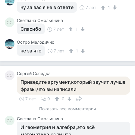
ну за вас я не в ответе
7 лет
1
Светлана Смольянина
СС
Спасибо
7 лет
1
Остро Мелодично
не за что
7 лет
1
Сергей Соседка
СС
Приведите аргумент,который звучит лучше
фразы,что вы написали
7 лет
9
0
Показать все комментарии
Светлана Смольянина
СС
И геометрия и алгебра,это всё
математика,если что....