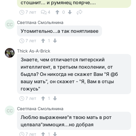
стошнит... и румянец поярче....
7 лет
4
0
Светлана Смольянина
СС
Утомительно...а так понятливее
7 лет
1
Thick As-A-Brick
Знаете, чем отличается питерский
интеллигент, в третьем поколении, от
быдла? Он никогда не скажет Вам "Я @б
вашу мать", он скажет - "Я, Вам в отцы
гожусь"
7 лет
1
Светлана Смольянина
СС
Люблю выражение"я твою мать в рот
целвала"эммоция...но добрая
7 лет
1