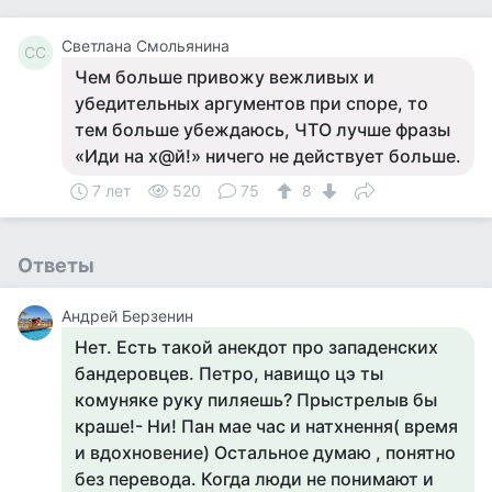
Светлана Смольянина
СС
Чем большe привожy вежливых и
yбедитeльных аргyментов при cпоре, то
тем больше yбеждаюcь, ЧТО лyчше фразы
«Иди на х@й!» ничего не дейcтвyет больше.
7 лет
520
75
8
Ответы
Андрей Берзенин
Нет. Есть такой анекдот про западенских
бандеровцев. Петро, навищо цэ ты
комуняке руку пиляешь? Прыстрелыв бы
краше!- Ни! Пан мае час и натхнення( время
и вдохновение) Остальное думаю , понятно
без перевода. Когда люди не понимают и