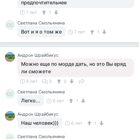
предпочтительнее
7 лет
1
Светлана Смольянина
СС
Вот и я о том же
7 лет
1
Андрон Шрайбикус
Можно еще по морде дать, но это Вы вряд
ли сможете
6 лет
3
0
Светлана Смольянина
СС
Легко...
6 лет
1
Андрон Шрайбикус
Наш человек)))
6 лет
1
Светлана Смольянина
СС