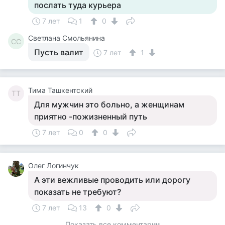
послать туда курьера
7 лет
1
0
Светлана Смольянина
СС
Пусть валит
7 лет
1
Тима Ташкентский
ТТ
Для мужчин это больно, а женщинам
приятно -пожизненный путь
7 лет
0
0
Олег Логинчук
А эти вежливые проводить или дорогу
показать не требуют?
7 лет
13
0
Показать все комментарии