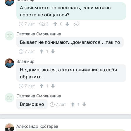
А зачем кого то посылать, если можно
просто не общаться?
7 лет
3
0
Светлана Смольянина
СС
Бывает не понимают...домагаются.. .так то
7 лет
1
Владмир
Не домогаются, а хотят внимание на себя
обратить.
7 лет
1
Светлана Смольянина
СС
Влзможно
7 лет
1
Александр Костарев