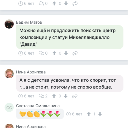
6 лет
0
0
Вадим Матов
Можно ещё и предложить поискать центр
композиции у статуи Микелланджелло
"Давид"
6 лет
0
0
Нина Архипова
А я с детства усвоила, что кто спорит, тот
г...а не стоит, поэтому не спорю вообще.
6 лет
2
0
Светлана Смольянина
СС
6 лет
1
Нина Архипова