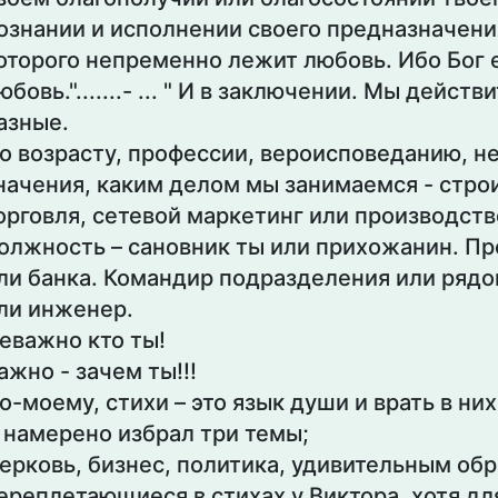
ознании и исполнении своего предназначения
оторого непременно лежит любовь. Ибо Бог 
юбовь.".......- ... " И в заключении. Мы действ
азные.
о возрасту, профессии, вероисповеданию, н
начения, каким делом мы занимаемся - стро
орговля, сетевой маркетинг или производств
олжность – сановник ты или прихожанин. П
ли банка. Командир подразделения или рядо
ли инженер.
еважно кто ты!
ажно - зачем ты!!!
о-моему, стихи – это язык души и врать в ни
 намерено избрал три темы;
ерковь, бизнес, политика, удивительным об
ереплетающиеся в стихах у Виктора, хотя дл