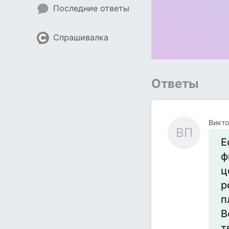
Последние ответы
Спрашивалка
Ответы
Викто
ВП
Е
ф
ц
р
п
В
т