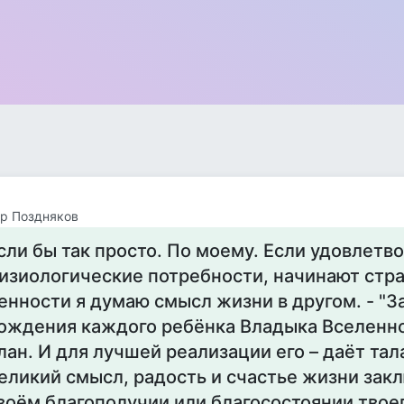
р Поздняков
сли бы так просто. По моему. Если удовлетв
изиологические потребности, начинают стр
енности я думаю смысл жизни в другом. - "З
ождения каждого ребёнка Владыка Вселенно
лан. И для лучшей реализации его – даёт тал
еликий смысл, радость и счастье жизни закл
воём благополучии или благосостоянии твоег