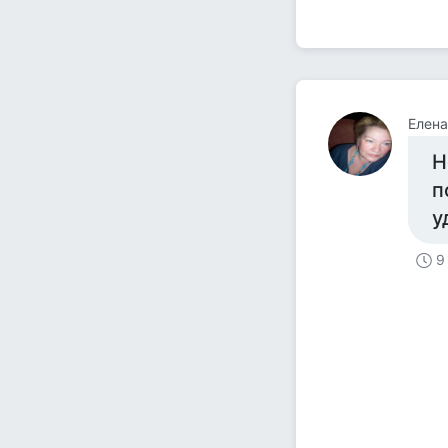
Елен
Н
п
у
9