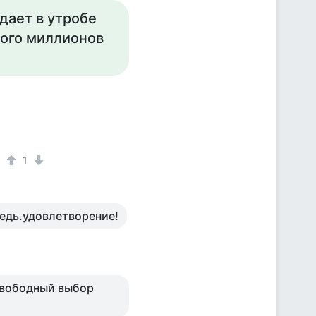
дает в утробе
ного миллионов
1
редь.удовлетворение!
 свободный выбор