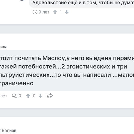
Удовольствие ещё и в том, чтобы не дума
9 лет
1
ила
тоит почитать Маслоу,у него выедена пирами
тажей потебностей...2 эгоистических и три
льтруистических...то что вы написали ...мало
граниченно
 лет
0
0
 Валиев