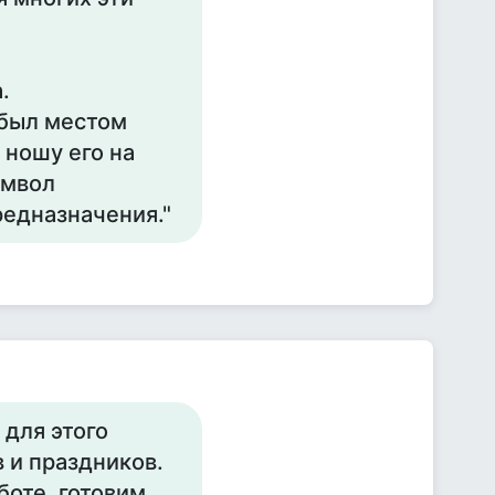
.
 был местом
 ношу его на
имвол
редназначения."
 для этого
 и праздников.
боте, готовим