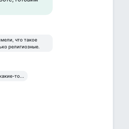
имели, что такое
ько религиозные.
какие-то...