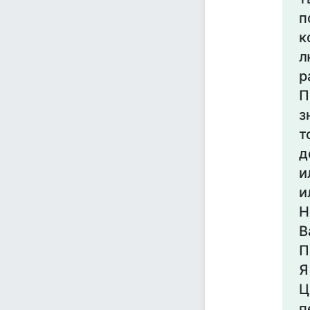
п
к
л
р
П
з
т
д
и
и
Н
В
П
Я
Ц
п