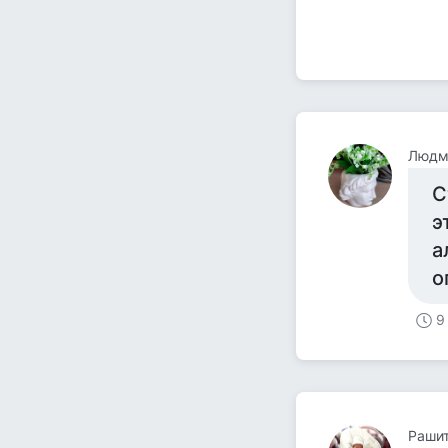
Людм
С
э
а
о
9
Рашит