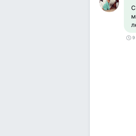
С
м
л
9