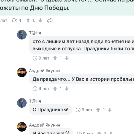
южеты по Дню Победы.
 лет
4
0
Т@Ня
сто с лишним лет назад люди понятия не 
выходные и отпуска. Праздники были тол
9 лет
1
Андрей Якунин
Да правда что... У Вас в истории пробелы 
9 лет
1
Т@Ня
С Праздником!
9 лет
1
Андрей Якунин
И Вас так же!:))
9 лет
1