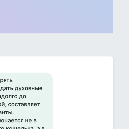
орять
адать духовные
адолго до
й, составляет
анты.
ючается не в
о кошелька, а в