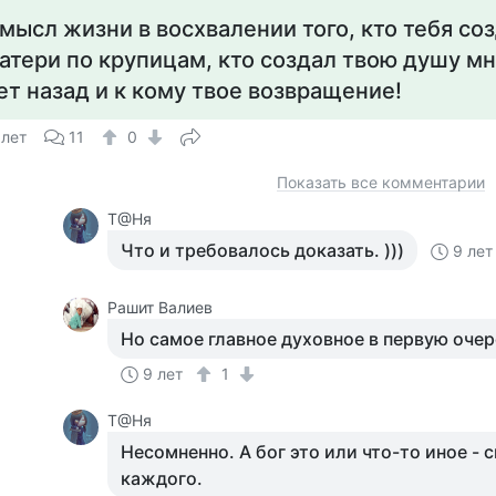
мысл жизни в восхвалении того, кто тебя соз
атери по крупицам, кто создал твою душу м
ет назад и к кому твое возвращение!
 лет
11
0
Показать все комментарии
Т@Ня
Что и требовалось доказать. )))
9 лет
Рашит Валиев
Но самое главное духовное в первую оче
9 лет
1
Т@Ня
Несомненно. А бог это или что-то иное -
каждого.