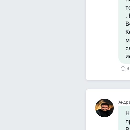
т
.
В
К
м
с
и
9
Андре
Н
п
В