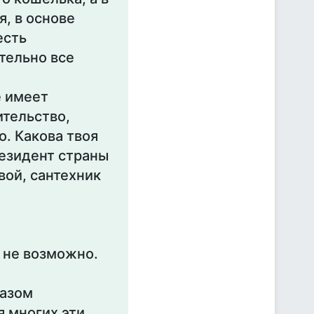
, в основе
есть
ительно все
е имеет
ительство,
о. Какова твоя
резидент страны
вой, сантехник
х не возможно.
разом
я многих эти