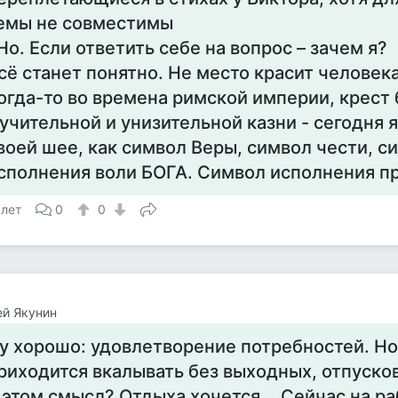
емы не совместимы
 Но. Если ответить себе на вопрос – зачем я?
сё станет понятно. Не место красит человека
огда-то во времена римской империи, крест
учительной и унизительной казни - сегодня я
воей шее, как символ Веры, символ чести, с
сполнения воли БОГА. Символ исполнения п
 лет
0
0
й Якунин
у хорошо: удовлетворение потребностей. Но
риходится вкалывать без выходных, отпусков
 этом смысл? Отдыха хочется... Сейчас на ра