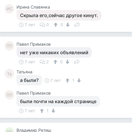
Ирина Славянка
ИС
Скрыла его,сейчас другое кинут.
7 лет
0
0
Павел Примаков
ПП
нет уже никаких объявлений
7 лет
2
0
Татьяна
Та
а были?
7 лет
1
Павел Примаков
ПП
были почти на каждой странице
7 лет
1
Владимир Ретиш
ВР