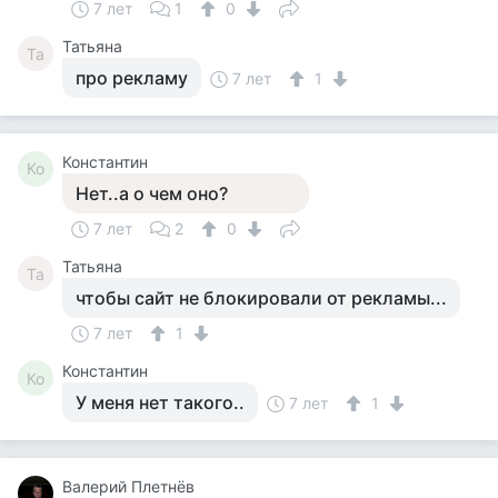
7 лет
1
0
Татьяна
Та
про рекламу
7 лет
1
Константин
Ко
Нет..а о чем оно?
7 лет
2
0
Татьяна
Та
чтобы сайт не блокировали от рекламы...
7 лет
1
Константин
Ко
У меня нет такого..
7 лет
1
Валерий Плетнёв