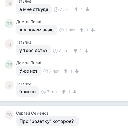
Татьяна
Та
а мне откуда
7 лет
1
Демон Лилиt
ДЛ
А я почем знаю
7 лет
1
Татьяна
Та
у тебя есть?
7 лет
1
Демон Лилиt
ДЛ
Уже нет
7 лет
1
Татьяна
Та
блиннн
7 лет
1
Сергей Семенов
СС
Про "розетку" которое?