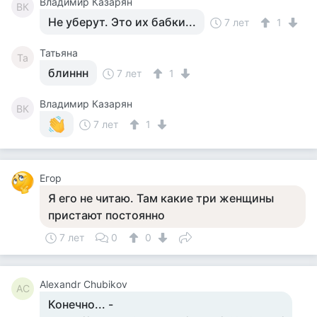
Владимир Казарян
ВК
Не уберут. Это их бабки...
7 лет
1
Татьяна
Та
блиннн
7 лет
1
Владимир Казарян
ВК
7 лет
1
Егор
Я его не читаю. Там какие три женщины
пристают постоянно
7 лет
0
0
Alexandr Chubikov
AC
Конечно... -