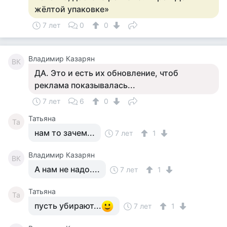
жёлтой упаковке»
7 лет
0
0
Владимир Казарян
ВК
ДА. Это и есть их обновление, чтоб
реклама показывалась...
7 лет
6
0
Татьяна
Та
нам то зачем...
7 лет
1
Владимир Казарян
ВК
А нам не надо....
7 лет
1
Татьяна
Та
пусть убирают...
7 лет
1