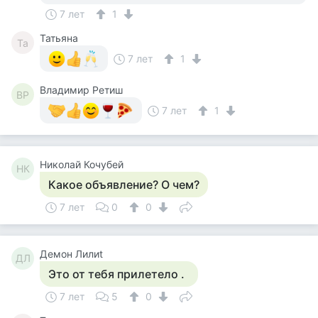
7 лет
1
Татьяна
Та
7 лет
1
Владимир Ретиш
ВР
7 лет
1
Николай Кочубей
НК
Какое объявление? О чем?
7 лет
0
0
Демон Лилиt
ДЛ
Это от тебя прилетело .
7 лет
5
0