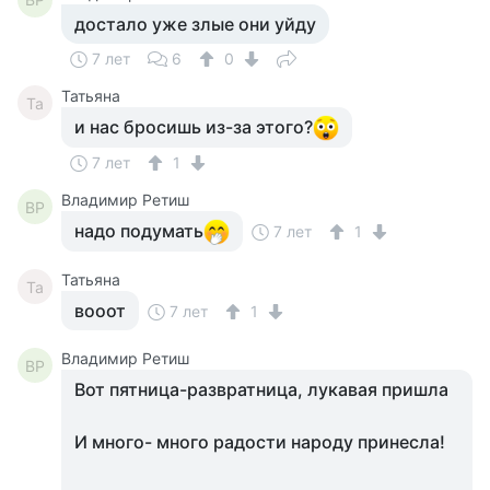
достало уже злые они уйду
7 лет
6
0
Татьяна
Та
и нас бросишь из-за этого?
7 лет
1
Владимир Ретиш
ВР
надо подумать
7 лет
1
Татьяна
Та
вооот
7 лет
1
Владимир Ретиш
ВР
Вот пятница-развратница, лукавая пришла
И много- много радости народу принесла!