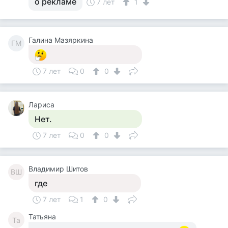
о рекламе
7 лет
1
Галина Мазяркина
ГМ
7 лет
0
0
Лариса
Нет.
7 лет
0
0
Владимир Шитов
ВШ
где
7 лет
1
0
Татьяна
Та