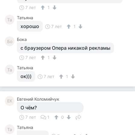
7 лет
1
Татьяна
Та
хорошо
7 лет
1
Бока
Бо
с браузером Опера никакой рекламы
7 лет
1
Татьяна
Та
ок)))
7 лет
1
Евгений Коломийчук
ЕК
О чём?
7 лет
1
0
Татьяна
Та