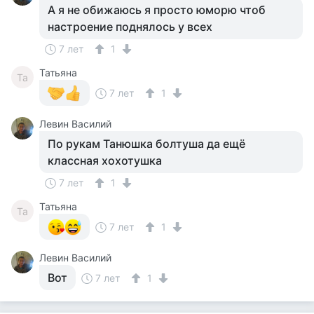
А я не обижаюсь я просто юморю чтоб
настроение поднялось у всех
7 лет
1
Татьяна
Та
7 лет
1
Левин Василий
По рукам Танюшка болтуша да ещё
классная хохотушка
7 лет
1
Татьяна
Та
7 лет
1
Левин Василий
Вот
7 лет
1