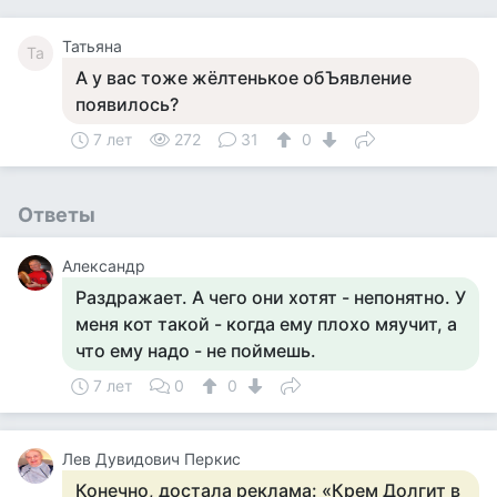
Татьяна
Та
А у вас тоже жёлтенькое обЪявление
появилось?
7 лет
272
31
0
Ответы
Александр
Раздражает. А чего они хотят - непонятно. У
меня кот такой - когда ему плохо мяучит, а
что ему надо - не поймешь.
7 лет
0
0
Лев Дувидович Перкис
Конечно, достала реклама: «Крем Долгит в