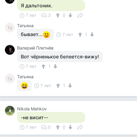
Я дальтоник.
7 лет
3
0
Татьяна
Та
бывает...
7 лет
1
Валерий Плетнёв
Вот чёрненькое белеется-вижу!
7 лет
1
Татьяна
Та
7 лет
1
Nikola Mahkov
-не висит--
7 лет
0
0