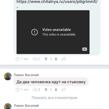
https://www.chitalnya.ru/users/piligrimm5/
-
7 лет
0
0
Левин Василий
Да два человечка идут на стыковку
7 лет
8
0
Показать все комментарии
Левин Василий