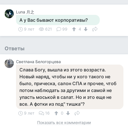
Luna 月之
А у Вас бывают корпоративы?
9 лет
621
99
4
Ответы
Светлана Белогорцева
Слава Богу, вышла из этого возраста.
Новый наряд, чтобы ни у кого такого не
было, прическа, салон СПА и прочее, чтоб
потом наблюдать за другими и самой не
упасть моськой в салат. Но и это еще не
все. А фотки из под" тишка"?
9 лет
16
0
Показать все комментарии