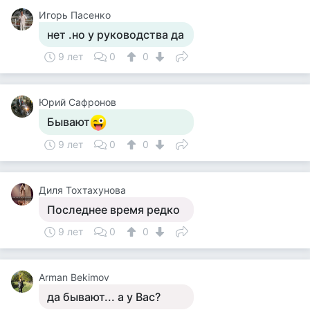
Игорь Пасенко
нет .но у руководства да
9 лет
0
0
Юрий Сафронов
Бывают
9 лет
0
0
Диля Тохтахунова
Последнее время редко
9 лет
0
0
Arman Bekimov
да бывают... а у Вас?