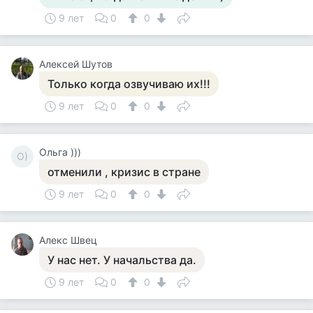
9 лет
0
0
Алексей Шутов
Только когда озвучиваю их!!!
9 лет
0
0
Ольга )))
О)
отменили , кризис в стране
9 лет
0
0
Алекс Швец
У нас нет. У начальства да.
9 лет
0
0