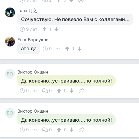
Luna 月之
Сочувствую. Не повезло Вам с коллегами...
9 лет
1
Енот Барсуков
это да
9 лет
1
Виктор Окшин
ВО
Да конечно..устраиваю....по полной!
9 лет
0
0
Виктор Окшин
ВО
Да конечно..устраиваю....по полной!
9 лет
0
0