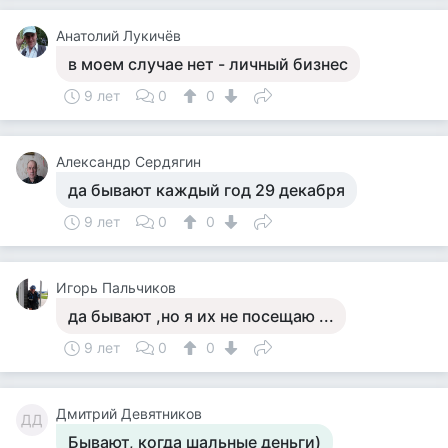
Анатолий Лукичёв
в моем случае нет - личный бизнес
9 лет
0
0
Александр Сердягин
да бывают каждый год 29 декабря
9 лет
0
0
Игорь Пальчиков
да бывают ,но я их не посещаю ...
9 лет
0
0
Дмитрий Девятников
ДД
Бывают, когда шальные деньги)