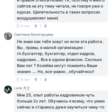
и правок относительно ТК, поэтому я много
сайтов на эту тему читала, не говоря уже о
курсах. Щепетильность в таких вопросах
воодушевляет меня)
9 лет
1
Светлана Белогорцева
Не знаю как тебя зовут но если эта работа .
Вы , правы, в малой организации :
гл.бухгалтер, бухгалтер, отдел кадров,
кадровик... Все в одном флаконе. Сколько
Вам лет ? Хозяйва могут поменять Ваши
знания .... Но, все-равно , обучайтесь!!
9 лет
1
Luna 月之
Мне 25, опыт работы кадровиком чуть
больше 2х лет. Обучаюсь я всему, что умею
сейчас и стараюсь даже научиться чему-то