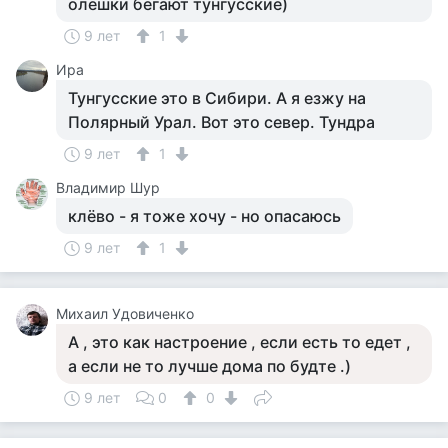
олешки бегают тунгусские)
9 лет
1
Ира
Тунгусские это в Сибири. А я езжу на
Полярный Урал. Вот это север. Тундра
9 лет
1
Владимир Шур
клёво - я тоже хочу - но опасаюсь
9 лет
1
Михаил Удовиченко
А , это как настроение , если есть то едет ,
а если не то лучше дома по будте .)
9 лет
0
0