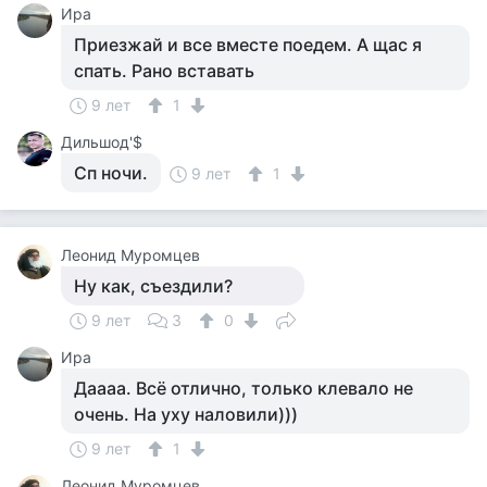
Ира
Приезжай и все вместе поедем. А щас я
спать. Рано вставать
9 лет
1
Дильшод'$
Сп ночи.
9 лет
1
Леонид Муромцев
Ну как, съездили?
9 лет
3
0
Ира
Даааа. Всё отлично, только клевало не
очень. На уху наловили)))
9 лет
1
Леонид Муромцев