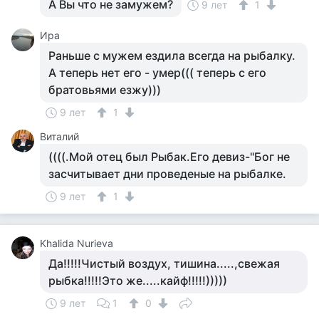
А Вы что не замужем?
9 лет
1
Ира
Раньше с мужем ездила всегда на рыбалку.
А теперь нет его - умер((( теперь с его
братовьями езжу)))
9 лет
1
Виталий
((((.Мой отец был Рыбак.Его девиз-"Бог не
засчитывает дни проведеные на рыбалке.
9 лет
1
Khalida Nurieva
Да!!!!!Чистый воздух, тишина.....,свежая
рыбка!!!!!Это же.....кайф!!!!!)))))
9 лет
1
0