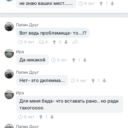
не знаю ваших мест......
9 лет
1
Папин Друг
Вот ведь проблемища- то...!?
9 лет
4
0
Ира
Да никакой
9 лет
1
Папин Друг
Нет- это дилемма...
9 лет
1
Ира
Для меня беда- что вставать рано.. но ради
такогоооо
9 лет
1
Папин Друг