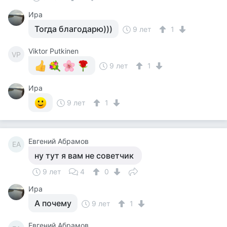
Ира
Тогда благодарю)))
9 лет
1
Viktor Putkinen
VP
9 лет
1
Ира
9 лет
1
Евгений Абрамов
ЕА
ну тут я вам не советчик
9 лет
4
0
Ира
А почему
9 лет
1
Евгений Абрамов