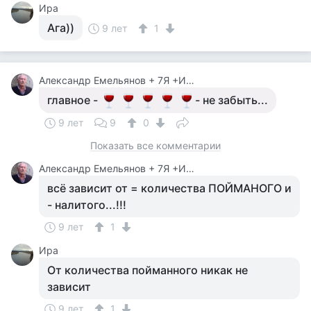
Ира
Ага))
9 лет
1
Александр Емельянов + 7Я +Инструктор Туризма
главное -
- не забыть...
9 лет
9
0
Показать все комментарии
Александр Емельянов + 7Я +Инструктор Туризма
всё зависит от = количества ПОЙМАНОГО и
- налитого...!!!
9 лет
1
Ира
От количества пойманного никак не
зависит
9 лет
1