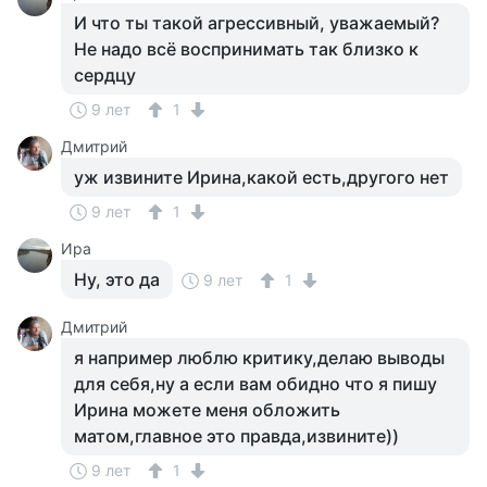
И что ты такой агрессивный, уважаемый?
Не надо всё воспринимать так близко к
сердцу
9 лет
1
Дмитрий
уж извините Ирина,какой есть,другого нет
9 лет
1
Ира
Ну, это да
9 лет
1
Дмитрий
я например люблю критику,делаю выводы
для себя,ну а если вам обидно что я пишу
Ирина можете меня обложить
матом,главное это правда,извините))
9 лет
1