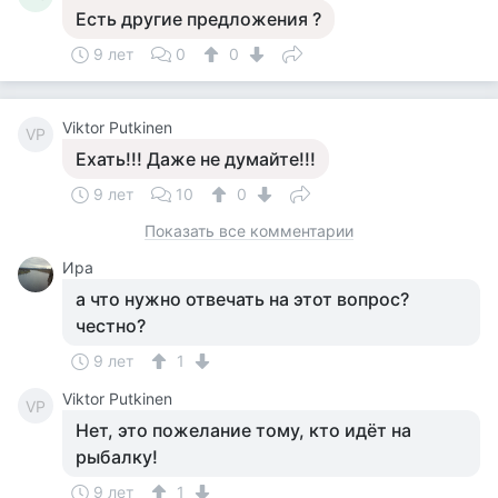
Есть другие предложения ?
9 лет
0
0
Viktor Putkinen
VP
Ехать!!! Даже не думайте!!!
9 лет
10
0
Показать все комментарии
Ира
а что нужно отвечать на этот вопрос?
честно?
9 лет
1
Viktor Putkinen
VP
Нет, это пожелание тому, кто идёт на
рыбалку!
9 лет
1