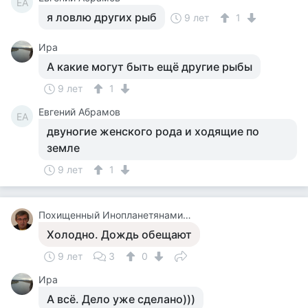
ЕА
я ловлю других рыб
9 лет
1
Ира
А какие могут быть ещё другие рыбы
9 лет
1
Евгений Абрамов
ЕА
двуногие женского рода и ходящие по
земле
9 лет
1
Похищенный Инопланетянами Для Опытов, Последний Из Рода, Бортинженер Летающей Тарелки, Основатель Общей Теории Всего
Холодно. Дождь обещают
9 лет
3
0
Ира
А всё. Дело уже сделано)))