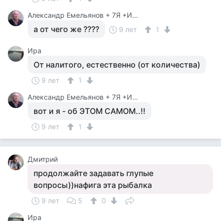
Александр Емельянов + 7Я +Инструктор Туризма
а от чего же ????
9 лет
1
Ира
От налитого, естественно (от количества)
9 лет
1
Александр Емельянов + 7Я +Инструктор Туризма
вот и я - об ЭТОМ САМОМ..!!
9 лет
1
Дмитрий
продолжайте задавать глупые
вопросы))нафига эта рыбалка
9 лет
5
0
Ира