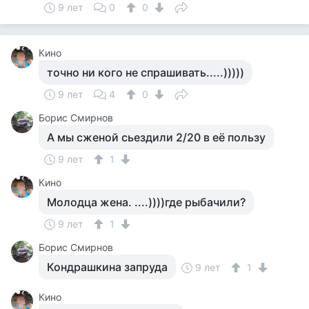
9 лет
0
0
Кино
точно ни кого не спрашивать.....)))))
9 лет
4
0
Борис Смирнов
А мы сженой сьездили 2/20 в её пользу
9 лет
1
Кино
Молодца жена. ....))))где рыбачили?
9 лет
1
Борис Смирнов
Кондрашкина запруда
9 лет
1
Кино