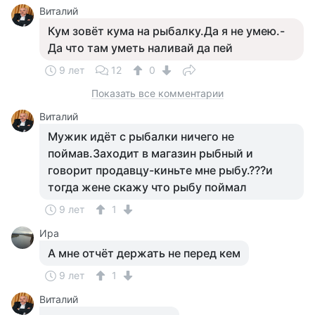
Виталий
Кум зовёт кума на рыбалку.Да я не умею.-
Да что там уметь наливай да пей
9 лет
12
0
Показать все комментарии
Виталий
Мужик идёт с рыбалки ничего не
поймав.Заходит в магазин рыбный и
говорит продавцу-киньте мне рыбу.???и
тогда жене скажу что рыбу поймал
9 лет
1
Ира
А мне отчёт держать не перед кем
9 лет
1
Виталий