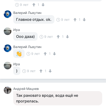
9 лет
1
Валерий Львутин
Главное отдых. ok.
9 лет
1
Ира
Ооо дааа)
9 лет
1
Валерий Львутин
9 лет
1
Ира
)
9 лет
1
Андрей Мацнев
Так рановато вроде, вода ещё не
прогрелась.