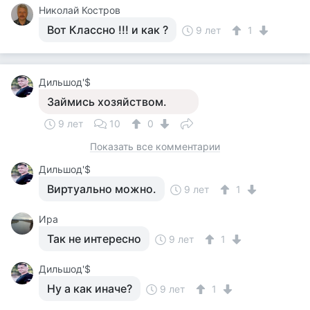
Николай Костров
Вот Классно !!! и как ?
9 лет
1
Дильшод'$
Займись хозяйством.
9 лет
10
0
Показать все комментарии
Дильшод'$
Виртуально можно.
9 лет
1
Ира
Так не интересно
9 лет
1
Дильшод'$
Ну а как иначе?
9 лет
1