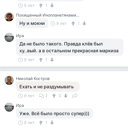
9 лет
1
Похищенный Инопланетянами Для Опытов, Последний Из Рода, Бортинженер Летающей Тарелки, Основатель Общей Теории Всего
Ну и мокни
9 лет
1
Ира
Да не было такого. Правда клёв был
ху..вый. а в остальном прекрасная маркиза
9 лет
1
Николай Костров
Ехать и не раздумывать
9 лет
2
0
Ира
Уже. Всё было просто супер)))
9 лет
1