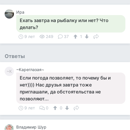
Ира
Ехать завтра на рыбалку или нет? Что
делать?
9 лет
249
37
1
Ответы
~Кареглазая~
~К
Если погода позволяет, то почему бы и
нет)))) Нас друзья завтра тоже
приглашали, да обстоятельства не
позволяют...
9 лет
0
0
Владимир Шур