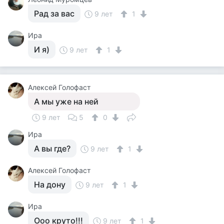
Рад за вас
9 лет
1
Ира
И я)
9 лет
1
Алексей Голофаст
А мы уже на ней
9 лет
5
0
Ира
А вы где?
9 лет
1
Алексей Голофаст
На дону
9 лет
1
Ира
Ооо круто!!!
9 лет
1