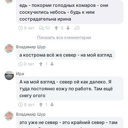
едь - покорми голодных комаров - они
соскучились небось - будь к ним
сострадательна ирина
9 лет
10
0
Показать все комментарии
Владимир Шур
а кострома всё же север - на мой взгляд
9 лет
1
Ира
А на мой взгляд - север ой как далеко. Я
туда постоянно езжу по работе. Там ещё
снегу огого
9 лет
1
Владимир Шур
это уже не север - это крайний север - там