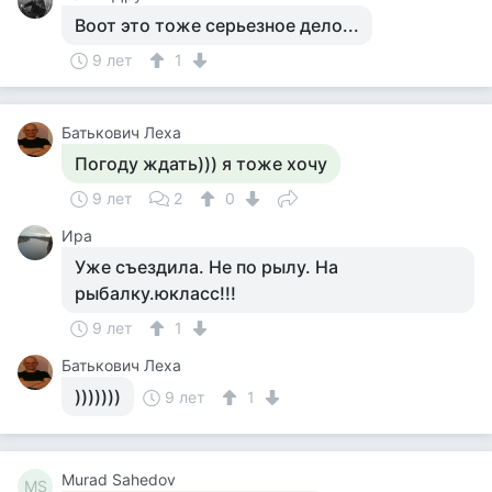
Воот это тоже серьезное дело...
9 лет
1
Батькович Леха
Погоду ждать))) я тоже хочу
9 лет
2
0
Ира
Уже съездила. Не по рылу. На
рыбалку.юкласс!!!
9 лет
1
Батькович Леха
)))))))
9 лет
1
Murad Sahedov
MS