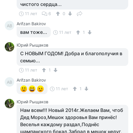
чистого сердца...
11 лет
6
0
Arifzan Bakirov
AB
вам тоже...
11 лет
1
Юрий Рыщаков
С НОВЫМ ГОДОМ! Добра и благополучия в
семью...
11 лет
1
Arifzan Bakirov
AB
11 лет
1
Юрий Рыщаков
Нам всем!!! Новый 2014г.Желаем Вам, чтоб
Дед Мороз,Мешок здоровья Вам принёс!
Веселья каждому раздал,Поднёс
шампанского бокал.Забрал в мешок недуг,