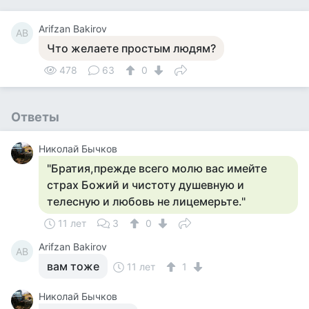
Arifzan Bakirov
AB
Что желаете простым людям?
478
63
0
Ответы
Николай Бычков
"Братия,прежде всего молю вас имейте
страх Божий и чистоту душевную и
телесную и любовь не лицемерьте."
11 лет
3
0
Arifzan Bakirov
AB
вам тоже
11 лет
1
Николай Бычков