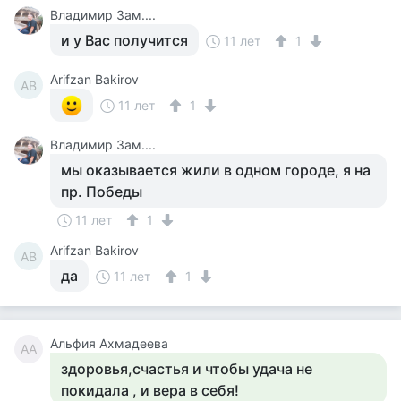
Владимир Зам....
и у Вас получится
11 лет
1
Arifzan Bakirov
AB
11 лет
1
Владимир Зам....
мы оказывается жили в одном городе, я на
пр. Победы
11 лет
1
Arifzan Bakirov
AB
да
11 лет
1
Альфия Ахмадеева
АА
здоровья,счастья и чтобы удача не
покидала , и вера в себя!