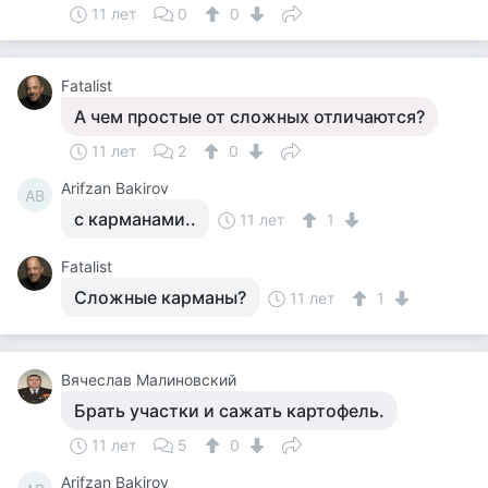
11 лет
0
0
Fatalist
А чем простые от сложных отличаются?
11 лет
2
0
Arifzan Bakirov
AB
с карманами..
11 лет
1
Fatalist
Сложные карманы?
11 лет
1
Вячеслав Малиновский
Брать участки и сажать картофель.
11 лет
5
0
Arifzan Bakirov