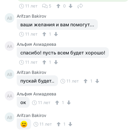
11 лет
5
0
Arifzan Bakirov
AB
ваши желания и вам помогут...
11 лет
1
Альфия Ахмадеева
АА
спасибо! пусть всем будет хорошо!
11 лет
1
Arifzan Bakirov
AB
пускай будет..
11 лет
1
Альфия Ахмадеева
АА
ок
11 лет
1
Arifzan Bakirov
AB
11 лет
1