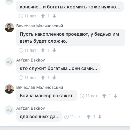
AB
конечно...и богатых кормить тоже нужно...
11 лет
1
Вячеслав Малиновский
Пусть накопленное проедают, у бедных им
взять будет сложно.
11 лет
1
Arifzan Bakirov
AB
кто служит богатым...они сами...
11 лет
1
Вячеслав Малиновский
Война манёвр покажет.
11 лет
1
Arifzan Bakirov
AB
для военных да..
11 лет
1