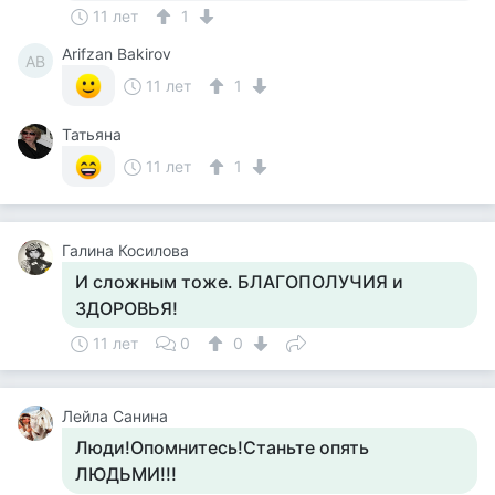
11 лет
1
Arifzan Bakirov
AB
11 лет
1
Татьяна
11 лет
1
Галина Косилова
И сложным тоже. БЛАГОПОЛУЧИЯ и
ЗДОРОВЬЯ!
11 лет
0
0
Лейла Санина
Люди!Опомнитесь!Станьте опять
ЛЮДЬМИ!!!