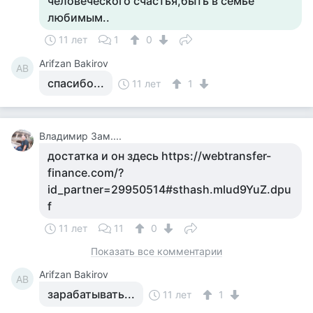
человеческого счастья,быть в семье
любимым..
11 лет
1
0
Arifzan Bakirov
AB
спасибо...
11 лет
1
Владимир Зам....
достатка и он здесь https://webtransfer-
finance.com/?
id_partner=29950514#sthash.mlud9YuZ.dpu
f
11 лет
11
0
Показать все комментарии
Arifzan Bakirov
AB
зарабатывать...
11 лет
1