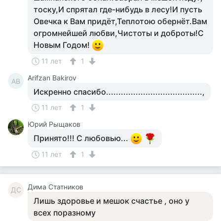
тоску,И спрятал где-нибудь в лесу!И пусть
Овечка к Вам придёт,Теплотою обернёт.Вам
огромнейшей любви,Чистоты и доброты!С
Новым Годом!
11 лет
1
Arifzan Bakirov
AB
Искренно спасибо.......................................,
11 лет
1
Юрий Рыщаков
Принято!!! С любовью...
11 лет
1
Дима Статников
ДС
Лишь здоровье и мешок счастье , оно у
всех поразному