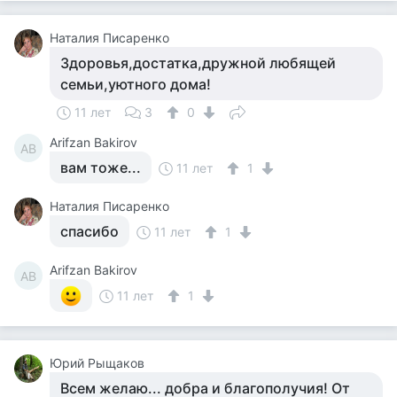
Наталия Писаренко
Здоровья,достатка,дружной любящей
семьи,уютного дома!
11 лет
3
0
Arifzan Bakirov
AB
вам тоже...
11 лет
1
Наталия Писаренко
спасибо
11 лет
1
Arifzan Bakirov
AB
11 лет
1
Юрий Рыщаков
Всем желаю... добра и благополучия! От