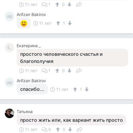
11 лет
1
0
Arifzan Bakirov
AB
11 лет
1
Екатерина _
Е_
простого человеческого счастья и
благополучия
11 лет
1
0
Arifzan Bakirov
AB
спасибо...
11 лет
1
Татьяна
просто жить или, как вариант жить просто
11 лет
6
0