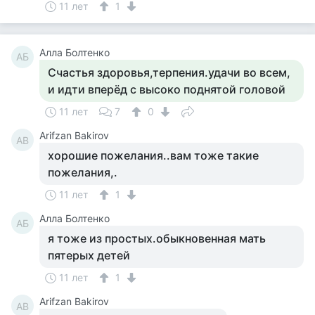
11 лет
1
Алла Болтенко
АБ
Счастья здоровья,терпения.удачи во всем,
и идти вперёд с высоко поднятой головой
11 лет
7
0
Arifzan Bakirov
AB
хорошие пожелания..вам тоже такие
пожелания,.
11 лет
1
Алла Болтенко
АБ
я тоже из простых.обыкновенная мать
пятерых детей
11 лет
1
Arifzan Bakirov
AB