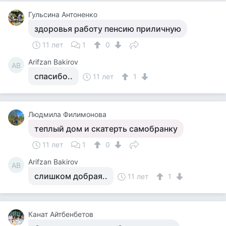
Гульсина Антоненко
здоровья работу пенсию приличную
11 лет
1
0
Arifzan Bakirov
AB
спасибо..
11 лет
1
Людмила Филимонова
теплый дом и скатерть самобранку
11 лет
1
0
Arifzan Bakirov
AB
слишком добрая..
11 лет
1
Канат Айтбенбетов