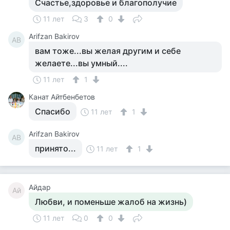
Счастье,здоровье и благополучие
11 лет
3
0
Arifzan Bakirov
AB
вам тоже...вы желая другим и себе
желаете...вы умный....
11 лет
1
Канат Айтбенбетов
Спасибо
11 лет
1
Arifzan Bakirov
AB
принято...
11 лет
1
Айдар
Ай
Любви, и поменьше жалоб на жизнь)
11 лет
0
0