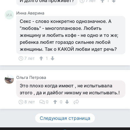
И долго она проживет?
7 лет
1
Инна Аверина
ИА
Секс - слово конкретно однозначное. А
"любовь" - многоплановое. Любить
женщину и любить кофе - не одно и то же;
ребенка любят гораздо сильнее любой
женщины. Так о КАКОЙ любви идет речь?
7 лет
1
Ольга Петрова
Это плохо когда имеют , не испытывала
этого , да и дайбог никому не испытывать.!
8 лет
0
0
Следующая страница