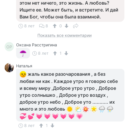
этом нет ничего, это жизнь. А любовь?
Ищите ее. Может быть, и встретите. И дай
Вам Бог, чтобы она была взаимной.
8 лет
8
0
Показать все комментарии
Оксана Расстригина
ОР
8 лет
1
Наталья
жаль какое разочарования , а без
любви ни как . Каждое утро я говорю себе
и всему миру ,Доброе утро утро , Доброе
утро солнышко , Доброе утро воздух ,
доброе утро небо , Доброе уто ........... их
много и это любовь
8 лет
1