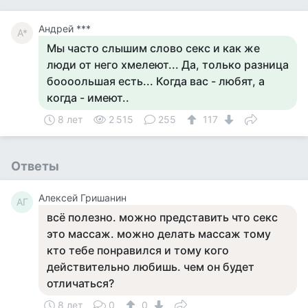
Андрей ***
А*
Мы часто слышим слово секс и как же
люди от него хмелеют... Да, только разница
боооольшая есть... Когда вас - любят, а
когда - имеют..
8 лет
2 515
255
117
Ответы
Алексей Гришанин
АГ
всё полезно. можно представить что секс
это массаж. можно делать массаж тому
кто тебе понравился и тому кого
действительно любишь. чем он будет
отличаться?
8 лет
0
0