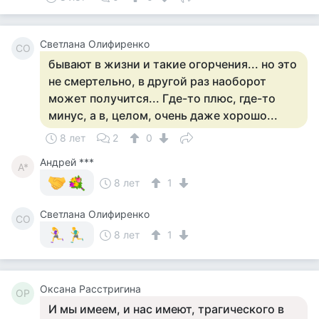
Светлана Олифиренко
СО
бывают в жизни и такие огорчения... но это
не смертельно, в другой раз наоборот
может получится... Где-то плюс, где-то
минус, а в, целом, очень даже хорошо...
8 лет
2
0
Андрей ***
А*
8 лет
1
Светлана Олифиренко
СО
8 лет
1
Оксана Расстригина
ОР
И мы имеем, и нас имеют, трагического в