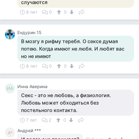
случаются
8 лет
0
0
Ендурин 15
В мозгу я рифму теребя. О сексе думая
потею. Когда имеют не любя. И любят вас
но не имеют
8 лет
0
0
Инна Аверина
ИА
Секс - это не любовь, а физиология.
Любовь может обходиться без
постельного контакта.
7 лет
2
0
Андрей ***
А*