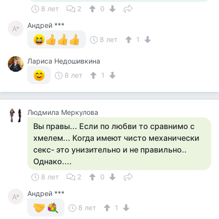
8 лет
2
0
Андрей ***
А*
8 лет
1
Лариса Недошивкина
8 лет
1
Людмила Меркулова
Вы правы... Если по любви то сравнимо с
хмелем... Когда имеют чисто механически
секс- это унизительно и не правильно..
Однако....
8 лет
2
0
Андрей ***
А*
8 лет
1