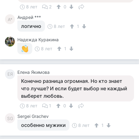
8 лет
2
0
Андрей ***
А*
логично
8 лет
1
Надежда Куракина
8 лет
1
Елена Якимова
ЕЯ
Конечно разница огромная. Но кто знает
что лучше? И если будет выбор не каждый
выберет любовь.
8 лет
1
0
Sergei Grachev
SG
особенно мужики
8 лет
1