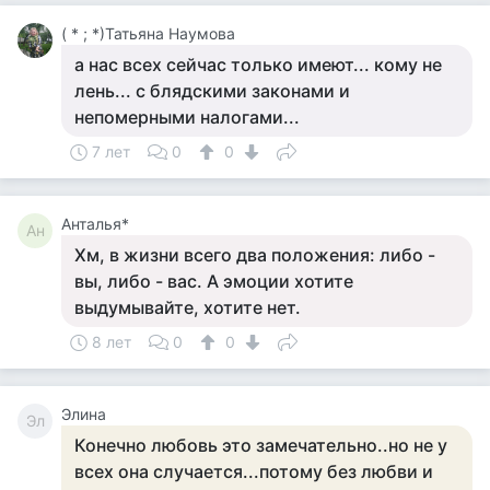
( * ; *)Татьяна Наумова
а нас всех сейчас только имеют... кому не
лень... с блядскими законами и
непомерными налогами...
7 лет
0
0
Анталья*
Ан
Хм, в жизни всего два положения: либо -
вы, либо - вас. А эмоции хотите
выдумывайте, хотите нет.
8 лет
0
0
Элина
Эл
Конечно любовь это замечательно..но не у
всех она случается...потому без любви и