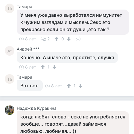
Тамара
Та
У меня уже давно выработался иммунитет
к чужим взглядам и мыслям.Секс это
прекрасно,если он от души ,это так ?
8 лет
2
0
Андрей ***
А*
Конечно. А иначе это, простите, случка
8 лет
1
Тамара
Та
Вот вот.
8 лет
1
Надежда Куракина
когда любят, слово - секс не употребляется
вообще... говорят...давай займемся
любовью, любимая... ))