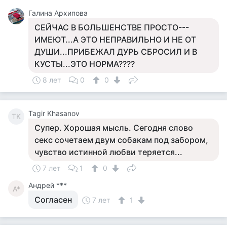
Галина Архипова
СЕЙЧАС В БОЛЬШЕНСТВЕ ПРОСТО---
ИМЕЮТ...А ЭТО НЕПРАВИЛЬНО И НЕ ОТ
ДУШИ...ПРИБЕЖАЛ ДУРЬ СБРОСИЛ И В
КУСТЫ...ЭТО НОРМА????
8 лет
0
0
Tagir Khasanov
TK
Супер. Хорошая мысль. Сегодня слово
секс сочетаем двум собакам под забором,
чувство истинной любви теряется...
7 лет
1
0
Андрей ***
А*
Согласен
7 лет
1