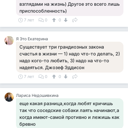
взглядами на жизнь) Другое это всего лишь
приспособленность)
7 лет
0
0
Я Это Екатерина
Существует три грандиозных закона
счастья в жизни — 1) надо что-то делать, 2)
надо кого-то любить, 3) надо на что-то
надеяться. Джозеф Эддисон
7 лет
0
0
Лариса Недошивкина
еще какая разница,когда любят кричишь
так что соседские собаки лаять начинают,а
когда имеют-самой противно и лежишь как
бревно