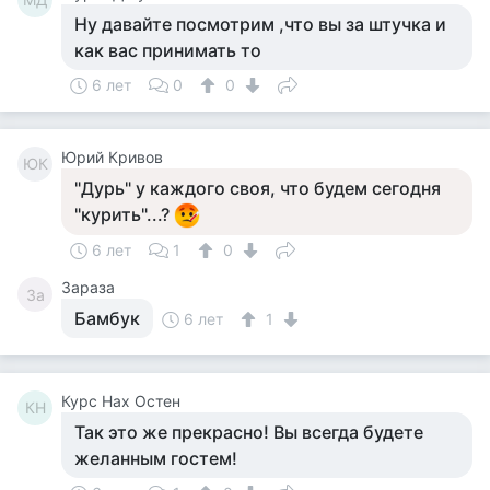
Ну давайте посмотрим ,что вы за штучка и
как вас принимать то
6 лет
0
0
Юрий Кривов
ЮК
"Дурь" у каждого своя, что будем сегодня
"курить"...?
6 лет
1
0
Зараза
За
Бамбук
6 лет
1
Курс Нах Остен
КН
Так это же прекрасно! Вы всегда будете
желанным гостем!