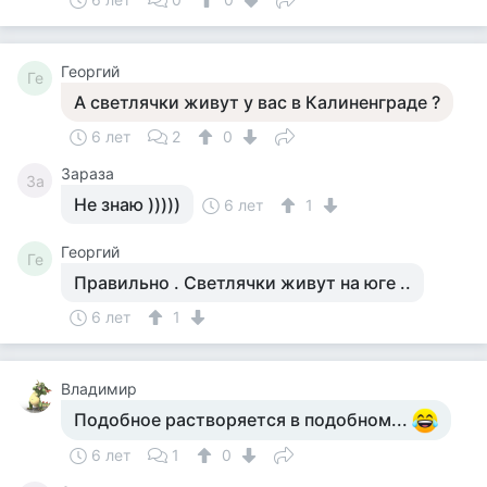
Георгий
Ге
А светлячки живут у вас в Калиненграде ?
6 лет
2
0
Зараза
За
Не знаю )))))
6 лет
1
Георгий
Ге
Правильно . Светлячки живут на юге ..
6 лет
1
Владимир
Подобное растворяется в подобном...
6 лет
1
0