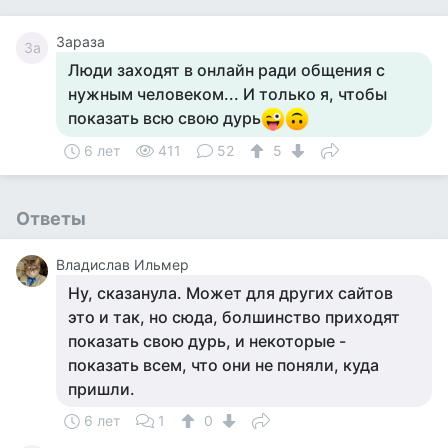
Зараза
За
Люди заходят в онлайн ради общения с
нужным человеком... И только я, чтобы
показать всю свою дурь
6 лет
411
52
5
Ответы
Владислав Ильмер
Ну, сказанула. Может для других сайтов
это и так, но сюда, болшинство приходят
показать свою дурь, и некоторые -
показать всем, что они не поняли, куда
пришли.
6 лет
1
0