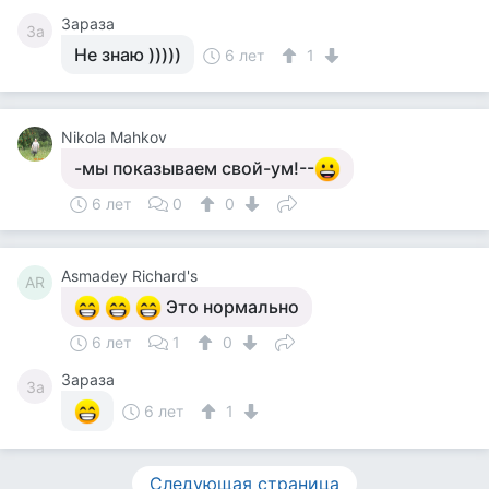
Зараза
За
Не знаю )))))
6 лет
1
Nikola Mahkov
-мы показываем свой-ум!--
6 лет
0
0
Asmadey Richard's
AR
Это нормально
6 лет
1
0
Зараза
За
6 лет
1
Следующая страница