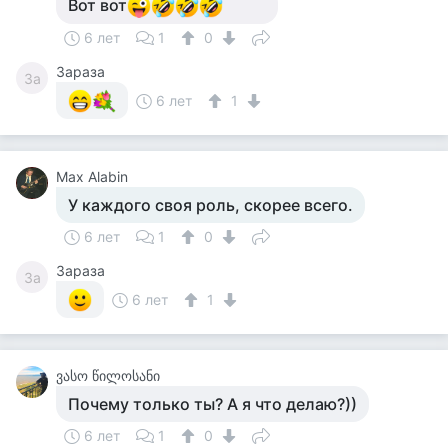
Вот вот
6 лет
1
0
Зараза
За
6 лет
1
Max Alabin
У каждого своя роль, скорее всего.
6 лет
1
0
Зараза
За
6 лет
1
ვასო წილოსანი
Почему только ты? А я что делаю?))
6 лет
1
0