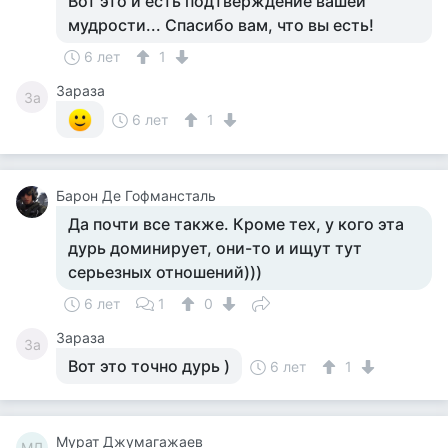
Вот это и есть подтверждение вашей
мудрости... Спасибо вам, что вы есть!
6 лет
1
Зараза
За
6 лет
1
Барон Де Гофмансталь
Да почти все также. Кроме тех, у кого эта
дурь доминирует, они-то и ищут тут
серьезных отношений)))
6 лет
1
0
Зараза
За
Вот это точно дурь )
6 лет
1
Мурат Джумагажаев
МД