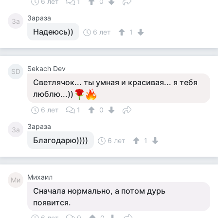
6 лет
1
0
Зараза
За
Надеюсь))
6 лет
1
Sekach Dev
SD
Светлячок... ты умная и красивая... я тебя
люблю...))
6 лет
1
0
Зараза
За
Благодарю))))
6 лет
1
Михаил
Ми
Сначала нормально, а потом дурь
появится.
6 лет
0
0