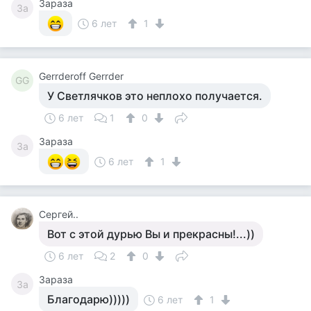
Зараза
За
6 лет
1
Gerrderoff Gerrder
GG
У Светлячков это неплохо получается.
6 лет
1
0
Зараза
За
6 лет
1
Сергей..
Вот с этой дурью Вы и прекрасны!...))
6 лет
2
0
Зараза
За
Благодарю)))))
6 лет
1