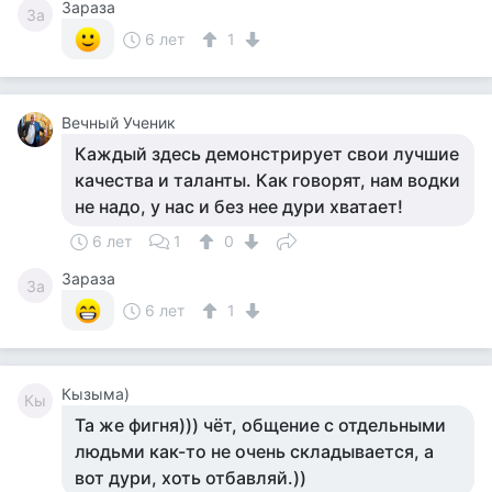
Зараза
За
6 лет
1
Вечный Ученик
Каждый здесь демонстрирует свои лучшие
качества и таланты. Как говорят, нам водки
не надо, у нас и без нее дури хватает!
6 лет
1
0
Зараза
За
6 лет
1
Кызыма)
Кы
Та же фигня))) чёт, общение с отдельными
людьми как-то не очень складывается, а
вот дури, хоть отбавляй.))