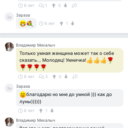
6 лет
1
0
Зараза
За
6 лет
1
Владимир Михалыч
Только умная женщина может так о себе
сказать... Молодец! Умничка!
6 лет
3
0
Зараза
За
благодарю но мне до умной ))) как до
луны))))))
6 лет
1
Владимир Михалыч