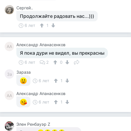
Сергей..
Продолжайте радовать нас...)))
6 лет
1
Александр Апанасенков
АА
Я пока дури не видел, вы прекрасны
6 лет
2
0
Зараза
За
6 лет
1
Александр Апанасенков
АА
6 лет
1
Элен Ренбауэр Z