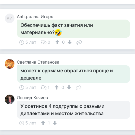
Antitролль. Игорь
AИ
Обеспечишь факт зачатия или
материально?
5 лет
0
0
Светлана Степанова
может к сурмаме обратиться проще и
дешевле
5 лет
1
0
Леонид Кочиев
У осетинов 4 подгруппы с разными
диплектами и местом жительства
5 лет
1