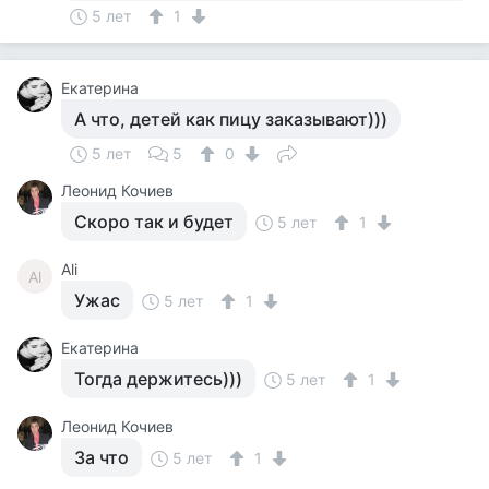
5 лет
1
Екатерина
А что, детей как пицу заказывают)))
5 лет
5
0
Леонид Кочиев
Скоро так и будет
5 лет
1
Ali
Al
Ужас
5 лет
1
Екатерина
Тогда держитесь)))
5 лет
1
Леонид Кочиев
За что
5 лет
1