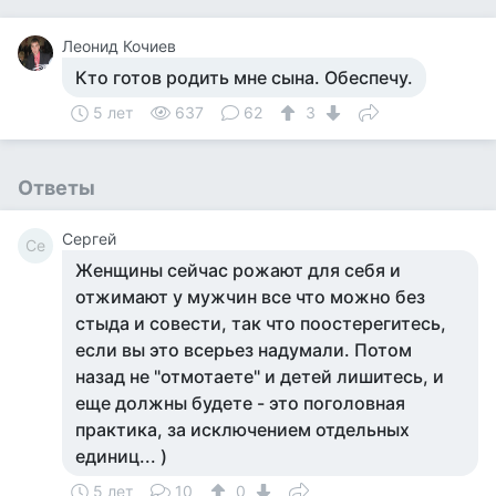
Леонид Кочиев
Кто готов родить мне сына. Обеспечу.
5 лет
637
62
3
Ответы
Сергей
Се
Женщины сейчас рожают для себя и
отжимают у мужчин все что можно без
стыда и совести, так что поостерегитесь,
если вы это всерьез надумали. Потом
назад не "отмотаете" и детей лишитесь, и
еще должны будете - это поголовная
практика, за исключением отдельных
единиц... )
5 лет
10
0