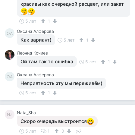
красивы как очередной расцвет, или закат
5 лет
1
Оксана Алферова
ОА
Как вариант)
5 лет
1
Леонид Кочиев
Ой там так то ошибка
5 лет
1
Оксана Алферова
ОА
Неприятность эту мы переживём)
5 лет
1
Nata_Sha
Na
Скоро очередь выстроится
5 лет
1
0