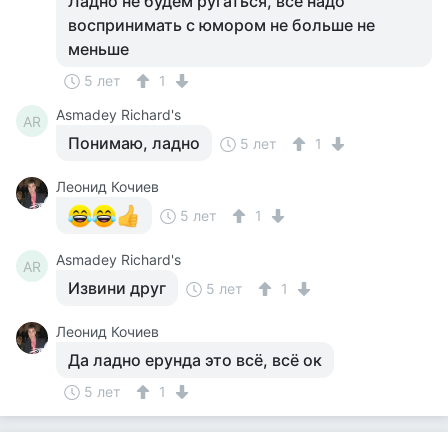
Ладно не будем ругаться, все надо
воспринимать с юмором не больше не
меньше
5 лет
1
Asmadey Richard's
AR
Понимаю, ладно
5 лет
1
Леонид Кочиев
5 лет
1
Asmadey Richard's
AR
Извини друг
5 лет
1
Леонид Кочиев
Да ладно ерунда это всё, всё ок
5 лет
1