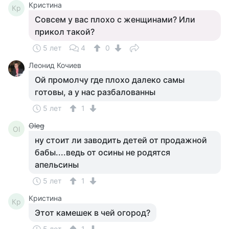
Кристина
Кр
Совсем у вас плохо с женщинами? Или
прикол такой?
5 лет
4
0
Леонид Кочиев
Ой промолчу где плохо далеко самы
готовы, а у нас разбалованны
5 лет
1
Oleg
Ol
ну стоит ли заводить детей от продажной
бабы....ведь от осины не родятся
апельсины
5 лет
1
Кристина
Кр
Этот камешек в чей огород?
5 лет
1