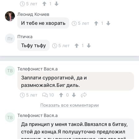
5 лет
1
Леонид Кочиев
И тебе не хворать
5 лет
1
Птичка
Пт
Тьфу тьфу
5 лет
1
Телефонист Вася.а
ТВ
Заплати суррогатной, да и
размножайся.Биг диль.
5 лет
10
0
Показать все комментарии
Телефонист Вася.а
ТВ
Да принцип у меня такой.Ввязался в битву,
стой до конца.Я полушуточно предложил