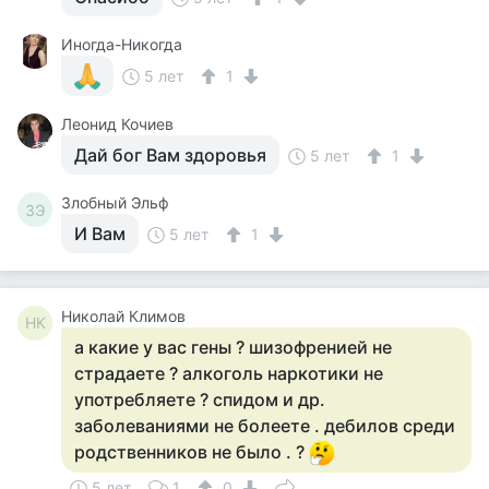
Иногда-Никогда
5 лет
1
Леонид Кочиев
Дай бог Вам здоровья
5 лет
1
Злобный Эльф
ЗЭ
И Вам
5 лет
1
Николай Климов
НК
а какие у вас гены ? шизофренией не
страдаете ? алкоголь наркотики не
употребляете ? спидом и др.
заболеваниями не болеете . дебилов среди
родственников не было . ?
5 лет
1
0