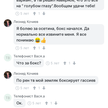
вариант, а ты решил наверное, что это всё
на " голубом глазу".Вообщем удачи тебе!
5 лет
1
Леонид Кочиев
Я болею за осетина, бокс начался. Да
нормально все извините меня. Я все
понимаю
5 лет
1
Телефонист Вася.а
ТВ
Что за бокс?
5 лет
1
Леонид Кочиев
По рен тв мой земляк боксирует гассиев
5 лет
1
Телефонист Вася.а
ТВ
Ок.
5 лет
1