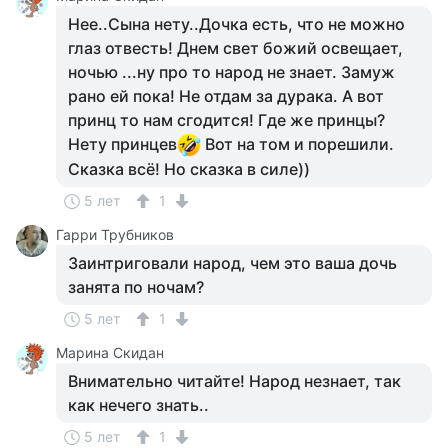
Нее..Сына нету..Дочка есть, что не можно
глаз отвесть! Днем свет божий освещает,
ночью ...ну про то народ не знает. Замуж
рано ей пока! Не отдам за дурака. А вот
принц то нам сгодится! Где же принцы?
Нету принцев
Вот на том и порешили.
Сказка всё! Но сказка в силе))
5 лет
1
Гарри Трубников
Заинтриговали народ, чем это ваша дочь
занята по ночам?
5 лет
1
Марина Скидан
Внимательно читайте! Народ незнает, так
как нечего знать..
5 лет
1