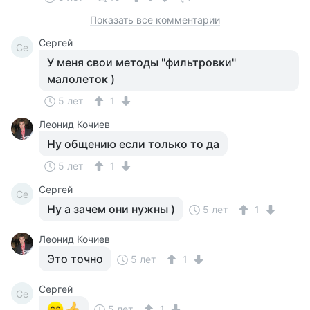
Показать все комментарии
Сергей
Се
У меня свои методы "фильтровки"
малолеток )
5 лет
1
Леонид Кочиев
Ну общению если только то да
5 лет
1
Сергей
Се
Ну а зачем они нужны )
5 лет
1
Леонид Кочиев
Это точно
5 лет
1
Сергей
Се
5 лет
1