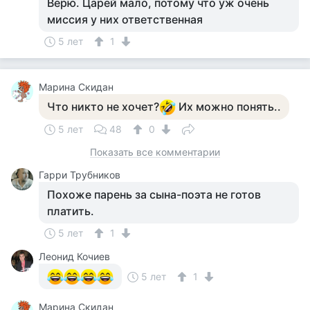
Верю. Царей мало, потому что уж очень
миссия у них ответственная
5 лет
1
Марина Скидан
Что никто не хочет?
Их можно понять..
5 лет
48
0
Показать все комментарии
Гарри Трубников
Похоже парень за сына-поэта не готов
платить.
5 лет
1
Леонид Кочиев
5 лет
1
Марина Скидан