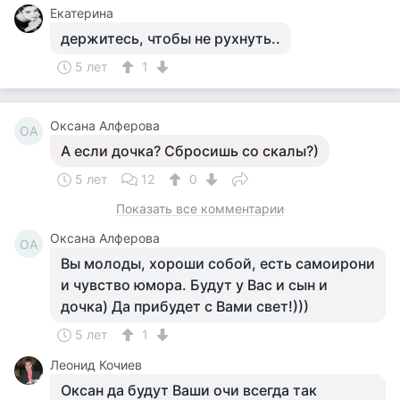
Екатерина
держитесь, чтобы не рухнуть..
5 лет
1
Оксана Алферова
ОА
А если дочка? Сбросишь со скалы?)
5 лет
12
0
Показать все комментарии
Оксана Алферова
ОА
Вы молоды, хороши собой, есть самоирони
и чувство юмора. Будут у Вас и сын и
дочка) Да прибудет с Вами свет!)))
5 лет
1
Леонид Кочиев
Оксан да будут Ваши очи всегда так