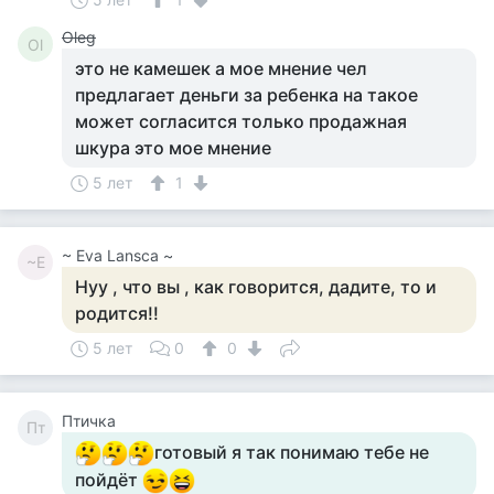
Oleg
Ol
это не камешек а мое мнение чел
предлагает деньги за ребенка на такое
может согласится только продажная
шкура это мое мнение
5 лет
1
~ Eva Lansca ~
~E
Нуу , что вы , как говорится, дадите, то и
родится!!
5 лет
0
0
Птичка
Пт
готовый я так понимаю тебе не
пойдёт