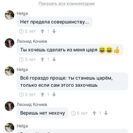
Показать все комментарии
Helga
Нет предела совершенству...
5 лет
1
Леонид Кочиев
Ты хочешь сделать из меня царя
5 лет
1
Helga
Всё гораздо проще: ты станешь царём,
только если сам этого захочешь
5 лет
1
Леонид Кочиев
Веришь нет нехочу
5 лет
1
Helga