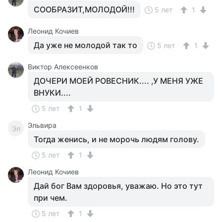
СООБРАЗИТ,МОЛОДОЙ!!!
5 лет
1
Леонид Кочиев
Да уже не молодой так то
5 лет
1
Виктор Алексеенков
ДОЧЕРИ МОЕЙ РОВЕСНИК.... ,У МЕНЯ УЖЕ
ВНУКИ....
5 лет
1
Эльвира
Эл
Тогда женись, и не морочь людям голову.
5 лет
1
Леонид Кочиев
Дай бог Вам здоровья, уважаю. Но это тут
при чем.
5 лет
1