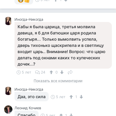
Иногда-Никогда
Кабы я была царица, третья молвила
девица, я б для батюшки царя родила
богатыря... Только вымолвить успела,
дверь тихонько щаскрипела и в светлицу
входит царь.. Внимание! Вопрос: что царю
делать под окнами каких то купеческих
дочек...?
5 лет
24
0
Показать все комментарии
Иногда-Никогда
Даа, это сила
5 лет
1
Леонид Кочиев
Спасибо
5 лет
1