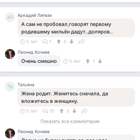
Аркадий Литвак
АЛ
А сам не пробовал,говорят первому
родившему мильён дадут..доляров..
5 лет
1
0
Леонид Кочиев
Очень смешно
5 лет
1
Татьяна
Та
Жена родит. Женитесь сначала, да
вложитесь в женщину.
5 лет
15
0
Показать все комментарии
Леонид Кочиев