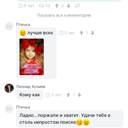
5 лет
33
0
Показать все комментарии
Птичка
Пт
лучше всех
5 лет
1
Леонид Кочиев
Кому как
5 лет
1
Птичка
Пт
Ладно...поржали и хватит. Удачи тебе а
столь непростом поиске