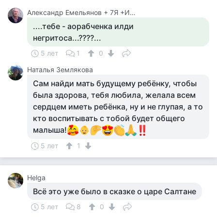
Александр Емельянов + 7Я +Инструктор Туризма
....тебе - аорабченка илди
негритоса...????...
5 лет
1
0
Наталья Землякова
Сам найди мать будущему ребёнку, чтобы
была здорова, тебя любила, желала всем
сердцем иметь ребёнка, ну и не глупая, а то
кто воспитывать с тобой будет общего
малыша!
5 лет
1
Helga
Всё это уже было в сказке о царе Салтане
5 лет
8
0