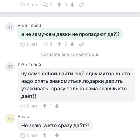
6 лет
0
0
Я-За Тобой
ЯТ
а не замужем девки не пропадают да?))
6 лет
8
0
Показать все комментарии
Я-За Тобой
ЯТ
ну само собой,найти ещё одну муторно,это
надо опять знакомиться,подарки дарить
ухаживать..сразу только сама знаешь кто
даёт))
6 лет
1
Анюта
Ан
Не знаю ,а кто сразу даёт?!
6 лет
1