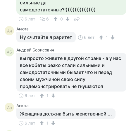
сильные да
самодостаточные?!)))))))))))))))))
6 лет
6
0
Анюта
Ан
Ну считайте я раритет
6 лет
1
Андрей Борисович
АБ
вы просто живете в другой стране - а у нас
все кобеты резко стали сильными и
самодостаточными бывает что и перед
своим мужчиной свою силу
продемонстрировать не гнушаются
6 лет
1
Анюта
Ан
Женщина должна быть женственной ...
6 лет
1