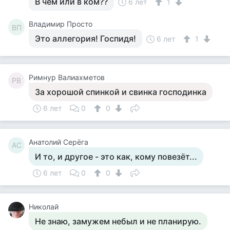
В чем или в ком??
6 лет
1
Владимир Просто
ВП
Это аллегория! Госпидя!
6 лет
1
Римнур Валиахметов
РВ
За хорошой спинкой и свинка господинка
6 лет
0
0
Анатолий Серёга
АС
И то, и другое - это как, кому повезёт...
6 лет
0
0
Николай
Не знаю, замужем небыл и не планирую.