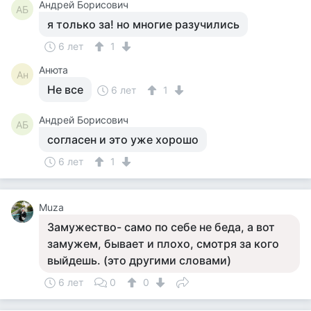
Андрей Борисович
АБ
я только за! но многие разучились
6 лет
1
Анюта
Ан
Не все
6 лет
1
Андрей Борисович
АБ
согласен и это уже хорошо
6 лет
1
Muza
Замужество- само по себе не беда, а вот
замужем, бывает и плохо, смотря за кого
выйдешь. (это другими словами)
6 лет
0
0