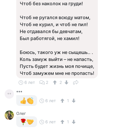
Чтоб без наколок на груди!
Чтоб не ругался всюду матом,
Чтоб не курил, и чтоб не пил!
Не отдавался бы девчатам,
Был работягой, не хамил!
Боюсь, такого уж не сыщешь.. .
Коль замуж выйти – не напасть,
Пусть будет жизнь моя почище,
Чтоб замужем мне не пропасть!
6 лет
2
2
***
**
6 лет
1
Олег
6 лет
1