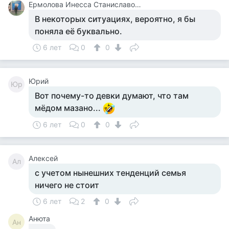
Ермолова Инесса Станиславовна
В некоторых ситуациях, вероятно, я бы
поняла её буквально.
6 лет
0
0
Юрий
Юр
Вот почему-то девки думают, что там
мёдом мазано...
6 лет
0
0
Алексей
Ал
с учетом нынешних тенденций семья
ничего не стоит
6 лет
2
0
Анюта
Ан