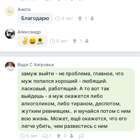
Анюта
Ан
Благодарю
6 лет
1
Александр
6 лет
1
Вадя С Хитровки
замуж выйти - не проблема, главное, что
муж попался хороший - любящий.
ласковый, работящий. А то вот так
выйдешь - а муж окажется либо
алкоголиком, либо тираном, деспотом,
жутким ревнивцем.. и мучайся потом с ним
всю жизнь. Может, ещё окажется, что его
легче убить, чем развестись с ним
6 лет
1
0