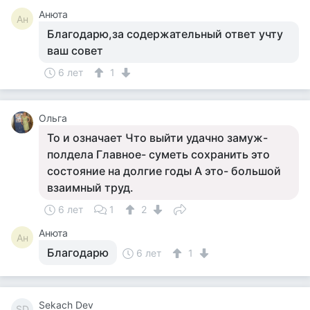
Анюта
Ан
Благодарю,за содержательный ответ учту
ваш совет
6 лет
1
Ольга
То и означает Что выйти удачно замуж-
полдела Главное- суметь сохранить это
состояние на долгие годы А это- большой
взаимный труд.
6 лет
1
2
Анюта
Ан
Благодарю
6 лет
1
Sekach Dev
SD