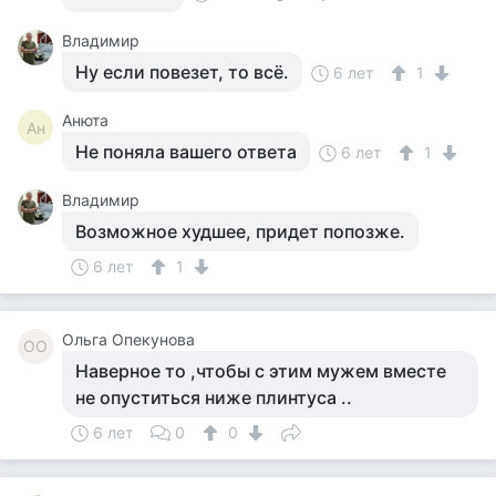
Владимир
Ну если повезет, то всё.
6 лет
1
Анюта
Ан
Не поняла вашего ответа
6 лет
1
Владимир
Возможное худшее, придет попозже.
6 лет
1
Ольга Опекунова
ОО
Наверное то ,чтобы с этим мужем вместе
не опуститься ниже плинтуса ..
6 лет
0
0