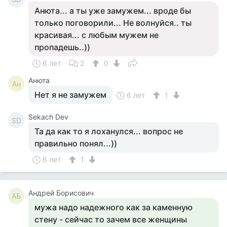
Анюта... а ты уже замужем... вроде бы
только поговорили... Не волнуйся.. ты
красивая... с любым мужем не
пропадешь..))
6 лет
2
0
Анюта
Ан
Нет я не замужем
6 лет
1
Sekach Dev
SD
Та да как то я лоханулся... вопрос не
правильно понял...))
6 лет
1
Андрей Борисович
АБ
мужа надо надежного как за каменную
стену - сейчас то зачем все женщины