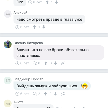
Ого
6 лет
1
Алексей
Ал
надо смотреть правде в глаза уже
6 лет
1
Оксана Лаzaрева
Значит, что не все браки обязательно
счастливые.
6 лет
0
0
Владимир Просто
ВП
Выйдешь замуж и заблудишься...!
6 лет
2
0
Анюта
Ан