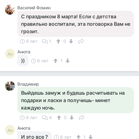
Василий Фомин
С праздником 8 марта! Если с детства
правильно воспитали, эта поговорка Вам не
грозит.
6 лет
1
0
Анюта
Ан
))
6 лет
1
Владимир
Выйдешь замуж и будешь расчитывать на
подарки и ласки а получишь- минет
каждую ночь.
6 лет
4
0
Анюта
Ан
И это все ?
6 лет
1