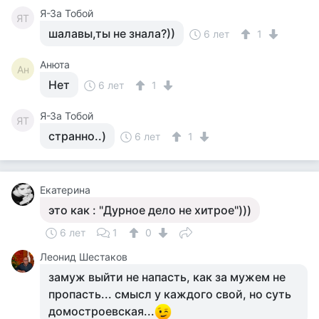
Я-За Тобой
ЯТ
шалавы,ты не знала?))
6 лет
1
Анюта
Ан
Нет
6 лет
1
Я-За Тобой
ЯТ
странно..)
6 лет
1
Екатерина
это как : "Дурное дело не хитрое")))
6 лет
1
0
Леонид Шестаков
замуж выйти не напасть, как за мужем не
пропасть... смысл у каждого свой, но суть
домостроевская...