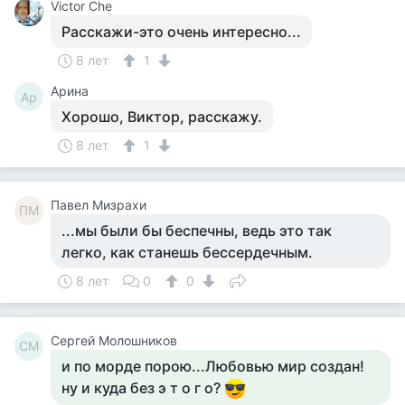
Victor Che
Расскажи-это очень интересно...
8 лет
1
Арина
Ар
Хорошо, Виктор, расскажу.
8 лет
1
Павел Мизрахи
ПМ
...мы были бы беспечны, ведь это так
легко, как станешь бессердечным.
8 лет
0
0
Сергей Молошников
СМ
и по морде порою...Любовью мир создан!
ну и куда без э т о г о?