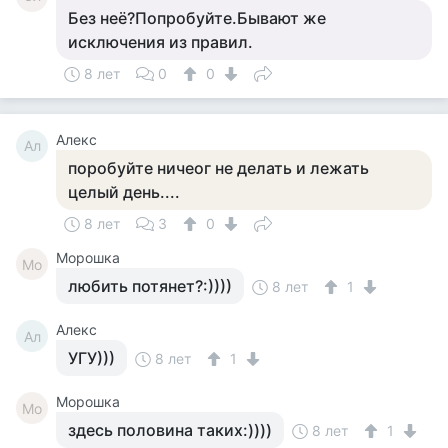
Без неё?Попробуйте.Бывают же
исключения из правил.
8 лет
0
0
Алекс
Ал
поробуйте ничеог не делать и лежать
целый день....
8 лет
3
0
Морошка
Мо
любить потянет?:))))
8 лет
1
Алекс
Ал
УГУ)))
8 лет
1
Морошка
Мо
здесь половина таких:))))
8 лет
1