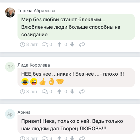
Тереза Абрамова
Мир без любви станет блеклым...
Влюбленные люди больше способны на
созидание
8 лет
0
0
Лида Королева
ЛК
НЕЕ,без неё ...никак ! Без неё ...- плохо !!!
8 лет
0
0
Арина
Ар
Привет! Нека, только с ней, Ведь только
нам людям дал Творец ЛЮБОВЬ!!!
8 лет
6
0