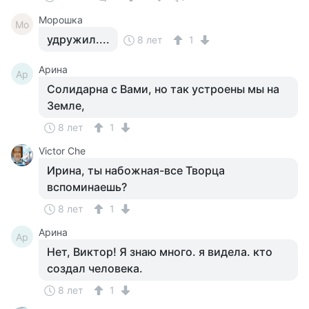
Морошка
Мо
удружил....
8 лет
1
Арина
Ар
Солидарна с Вами, но так устроены мы на
Земле,
8 лет
1
Victor Che
Ирина, ты набожная-все Творца
вспоминаешь?
8 лет
1
Арина
Ар
Нет, Виктор! Я знаю много. я видела. кто
создал человека.
8 лет
1