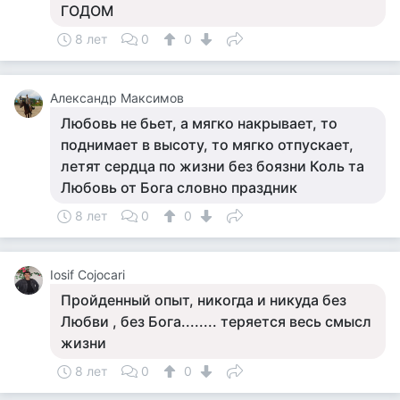
ГОДОМ
8 лет
0
0
Александр Максимов
Любовь не бьет, а мягко накрывает, то
поднимает в высоту, то мягко отпускает,
летят сердца по жизни без боязни Коль та
Любовь от Бога словно праздник
8 лет
0
0
Iosif Cojocari
Пройденный опыт, никогда и никуда без
Любви , без Бога........ теряется весь смысл
жизни
8 лет
0
0