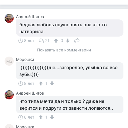
Андрей Шитов
бедная любовь сцука опять она что то
натворила.
8 лет
21
0
Показать все комментарии
Морошка
Мо
:)))))))))))))))))не...загорелое, улыбка во все
зубы:))))
8 лет
1
Андрей Шитов
что типа мечта да и только ? даже не
верится и подруги от зависти лопаются..
8 лет
1
Морошка