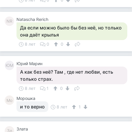
Natascha Rerich
NR
Да если можно было бы без неё, но только
она даёт крылья
8 лет
0
0
Юрий Марин
ЮМ
А как без неё? Там , где нет любви, есть
только страх.
8 лет
1
0
Морошка
Мо
и то верно
8 лет
1
Злата
Зл