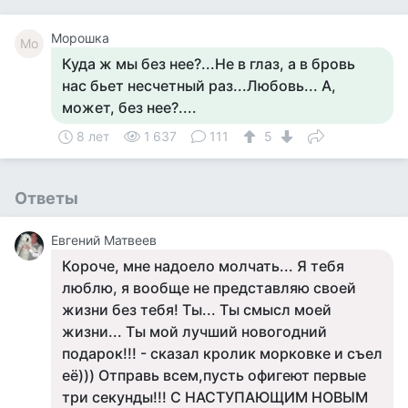
Морошка
Мо
Куда ж мы без нее?...Не в глаз, а в бровь
нас бьет несчетный раз...Любовь... А,
может, без нее?....
8 лет
1 637
111
5
Ответы
Евгений Матвеев
Короче, мне надоело молчать... Я тебя
люблю, я вообще не представляю своей
жизни без тебя! Ты... Ты смысл моей
жизни... Ты мой лучший новогодний
подарок!!! - сказал кролик морковке и съел
её))) Отправь всем,пусть офигеют первые
три секунды!!! С НАСТУПАЮЩИМ НОВЫМ