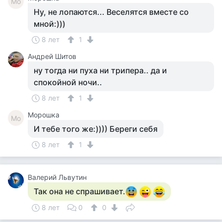
Мо
Ну, не лопаются... Веселятся вместе со
мной:)))
8 лет
1
Андрей Шитов
ну тогда ни пуха ни трипера.. да и
спокойной ночи..
8 лет
1
Морошка
Мо
И тебе того же:)))) Береги себя
8 лет
1
Валерий Львутин
Так она не спрашивает.
8 лет
0
0