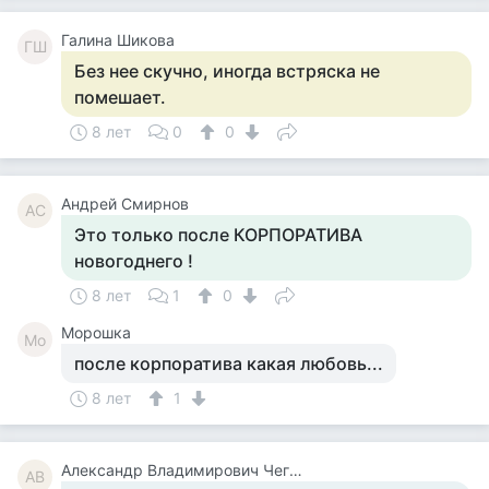
Галина Шикова
ГШ
Без нее скучно, иногда встряска не
помешает.
8 лет
0
0
Андрей Смирнов
АС
Это только после КОРПОРАТИВА
новогоднего !
8 лет
1
0
Морошка
Мо
после корпоратива какая любовь...
8 лет
1
Александр Владимирович Чегодаев
АВ