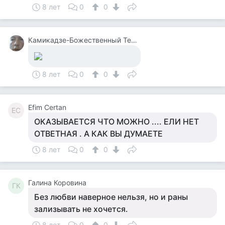
8 лет
0
0
Камикадзе-Божественный Теплый Ветерок
8 лет
0
0
Efim Certan
EC
ОКАЗЫВАЕТСЯ ЧТО МОЖНО .... ЕЛИ НЕТ
ОТВЕТНАЯ . А КАК ВЫ ДУМАЕТЕ
8 лет
0
0
Галина Коровина
ГК
Без любви наверное нельзя, но и раны
зализывать не хочется.
8 лет
0
0