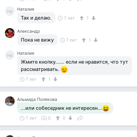
Наталия
На
Так и делаю.
7 лет
1
Александр
Пока не вижу
7 лет
1
Наталия
На
Жмите кнопку...... если не нравится, что тут
рассматривать.
7 лет
1
Альмида Полякова
...или собеседник не интересен...
7 лет
0
0