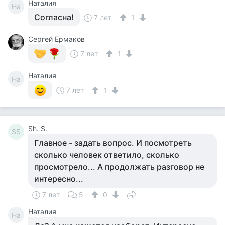
Наталия
На
Согласна!
7 лет
1
Сергей Ермаков
7 лет
1
Наталия
На
7 лет
1
Sh. S.
SS
Главное - задать вопрос. И посмотреть
сколько человек ответило, сколько
просмотрело... А продолжать разговор не
интересно...
7 лет
5
0
Наталия
На