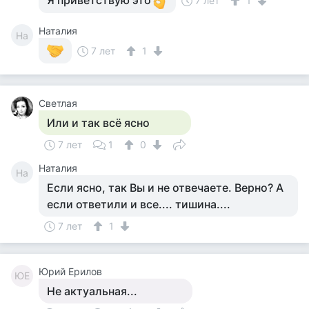
Я приветствую это
7 лет
1
Наталия
На
7 лет
1
Светлая
Или и так всё ясно
7 лет
1
0
Наталия
На
Если ясно, так Вы и не отвечаете. Верно? А
если ответили и все.... тишина....
7 лет
1
Юрий Ерилов
ЮЕ
Не актуальная...