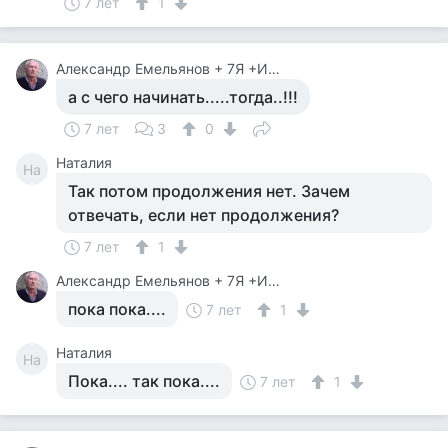
7 лет
1
Александр Емельянов + 7Я +Инструктор Туризма
а с чего начинать.....тогда..!!!
7 лет
3
0
Наталия
На
Так потом продолжения нет. Зачем
отвечать, если нет продолжения?
7 лет
1
Александр Емельянов + 7Я +Инструктор Туризма
пока пока....
7 лет
1
Наталия
На
Пока.... так пока....
7 лет
1