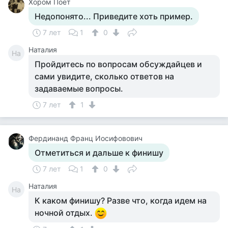
Хором Поет
Недопонято... Приведите хоть пример.
7 лет
1
0
Наталия
На
Пройдитесь по вопросам обсуждайцев и
сами увидите, сколько ответов на
задаваемые вопросы.
7 лет
1
Фердинанд Франц Иосифовович
Отметиться и дальше к финишу
7 лет
1
0
Наталия
На
К каком финишу? Разве что, когда идем на
ночной отдых.