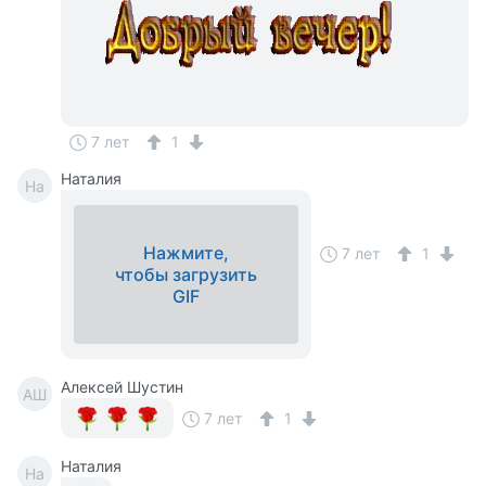
7 лет
1
Наталия
На
Нажмите,
7 лет
1
чтобы загрузить
GIF
Алексей Шустин
АШ
7 лет
1
Наталия
На