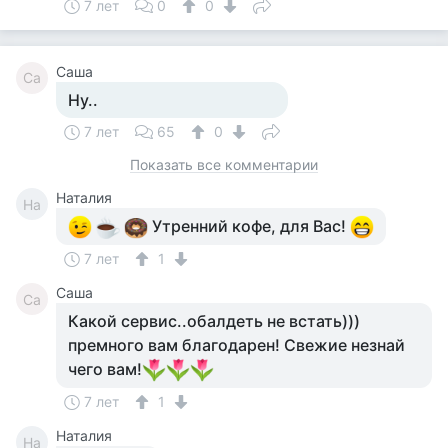
7 лет
0
0
Саша
Са
Ну..
7 лет
65
0
Показать все комментарии
Наталия
На
Утренний кофе, для Вас!
7 лет
1
Саша
Са
Какой сервис..обалдеть не встать)))
премного вам благодарен! Свежие незнай
чего вам!
7 лет
1
Наталия
На