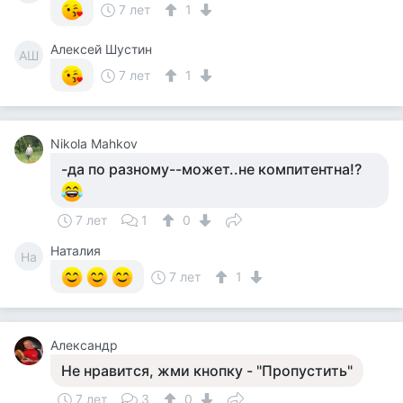
7 лет
1
Алексей Шустин
АШ
7 лет
1
Nikola Mahkov
-да по разному--может..не компитентна!?
7 лет
1
0
Наталия
На
7 лет
1
Александр
Не нравится, жми кнопку - "Пропустить"
7 лет
3
0