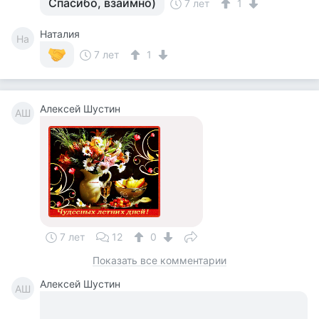
Спасибо, взаимно)
7 лет
1
Наталия
На
7 лет
1
Алексей Шустин
АШ
7 лет
12
0
Показать все комментарии
Алексей Шустин
АШ