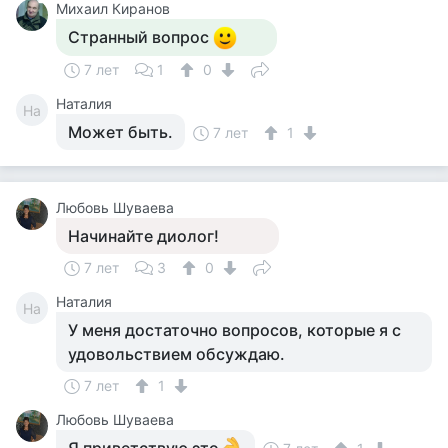
Михаил Киранов
Странный вопрос
7 лет
1
0
Наталия
На
Может быть.
7 лет
1
Любовь Шуваева
Начинайте диолог!
7 лет
3
0
Наталия
На
У меня достаточно вопросов, которые я с
удовольствием обсуждаю.
7 лет
1
Любовь Шуваева