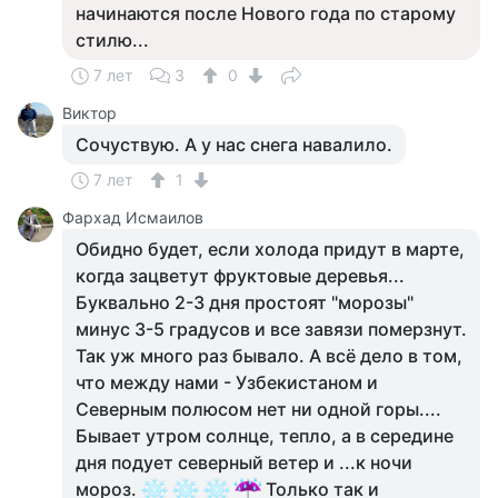
начинаются после Нового года по старому
стилю...
7 лет
3
0
Виктор
Сочуствую. А у нас снега навалило.
7 лет
1
Фархад Исмаилов
Обидно будет, если холода придут в марте,
когда зацветут фруктовые деревья...
Буквально 2-3 дня простоят "морозы"
минус 3-5 градусов и все завязи померзнут.
Так уж много раз бывало. А всё дело в том,
что между нами - Узбекистаном и
Северным полюсом нет ни одной горы....
Бывает утром солнце, тепло, а в середине
дня подует северный ветер и ...к ночи
мороз.
Только так и