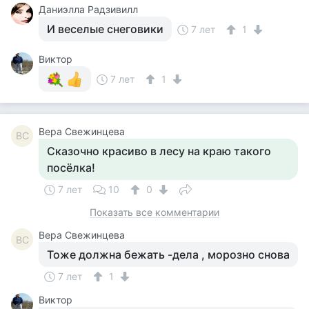
Даниэлла Радзивилл
И веселые снеговики
7 лет
1
Виктор
7 лет
1
Вера Свежинцева
ВС
Сказочно красиво в лесу на краю такого
посёлка!
7 лет
10
0
Показать все комментарии
Вера Свежинцева
ВС
Тоже должна бежать -дела , морозно снова
7 лет
1
Виктор