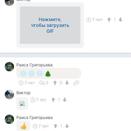
Нажмите,
7 лет
1
чтобы загрузить
GIF
Раиса Григорьева
7 лет
2
0
Виктор
7 лет
1
Раиса Григорьева
7 лет
1