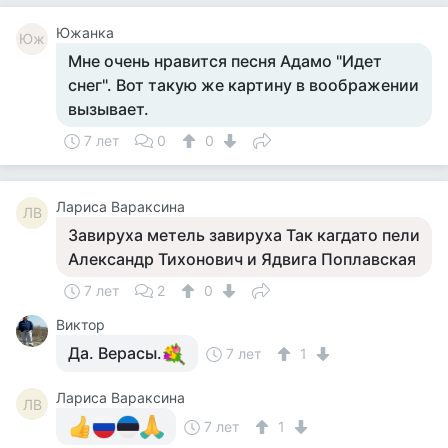
Южанка
Юж
Мне очень нравится песня Адамо "Идет
снег". Вот такую же картину в воображении
вызывает.
7 лет
0
0
Лариса Вараксина
ЛВ
Завируха метель завируха Так кагдато пели
Александр Тихонович и Ядвига Поплавская
7 лет
2
0
Виктор
Да. Верасы.
7 лет
1
Лариса Вараксина
ЛВ
7 лет
1