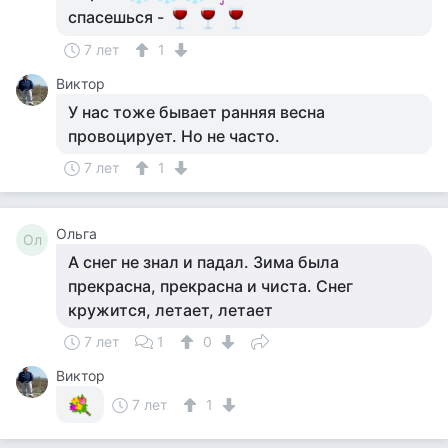
спасешься -
7 лет
1
Виктор
У нас тоже бывает ранняя весна
провоцирует. Но не часто.
7 лет
1
Ольга
Ол
А снег не знал и падал. Зима была
прекрасна, прекрасна и чиста. Снег
кружится, летает, летает
7 лет
1
0
Виктор
7 лет
1