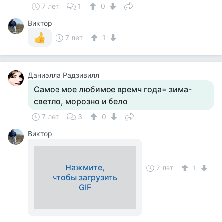
7 лет
1
0
Виктор
7 лет
1
Даниэлла Радзивилл
Самое мое любимое времч года= зима-
светло, морозно и бело
7 лет
3
0
Виктор
Нажмите,
7 лет
1
чтобы загрузить
GIF