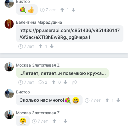
Виктор
7 лет
1
Валентина Марадудина
https://pp.userapi.com/c851436/v851436147
/6f2ac/eXTI3hEw9Rg.jpgВчера !
7 лет
1
Москва Златоглавая Z
..Летает, летает..и поземкою кружа...
7 лет
2
0
Виктор
Сколько нас много!
7 лет
1
Москва Златоглавая Z
7 лет
1