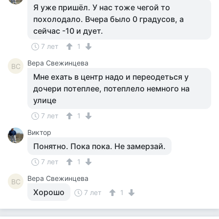
Я уже пришёл. У нас тоже чегой то
похолодало. Вчера было 0 градусов, а
сейчас -10 и дует.
7 лет
1
Вера Свежинцева
ВС
Мне ехать в центр надо и переодеться у
дочери потеплее, потеплело немного на
улице
7 лет
1
Виктор
Понятно. Пока пока. Не замерзай.
7 лет
1
Вера Свежинцева
ВС
Хорошо
7 лет
1