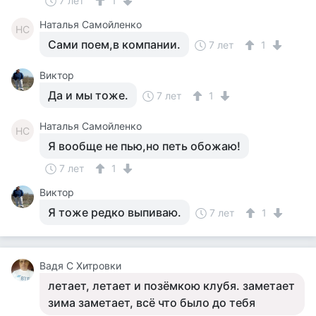
7 лет
1
Наталья Самойленко
НС
Сами поем,в компании.
7 лет
1
Виктор
Да и мы тоже.
7 лет
1
Наталья Самойленко
НС
Я вообще не пью,но петь обожаю!
7 лет
1
Виктор
Я тоже редко выпиваю.
7 лет
1
Вадя С Хитровки
летает, летает и позёмкою клубя. заметает
зима заметает, всё что было до тебя