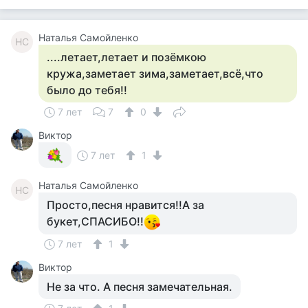
Наталья Самойленко
НС
....летает,летает и позёмкою
кружа,заметает зима,заметает,всё,что
было до тебя!!
7 лет
7
0
Виктор
7 лет
1
Наталья Самойленко
НС
Просто,песня нравится!!А за
букет,СПАСИБО!!
7 лет
1
Виктор
Не за что. А песня замечательная.