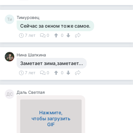
Тимуровец
Ти
Сейчас за окном тоже самое.
7 лет
0
0
Нина Шапкина
Заметает зима,заметает...
7 лет
0
0
Даль Светлая
ДС
Нажмите,
чтобы загрузить
GIF