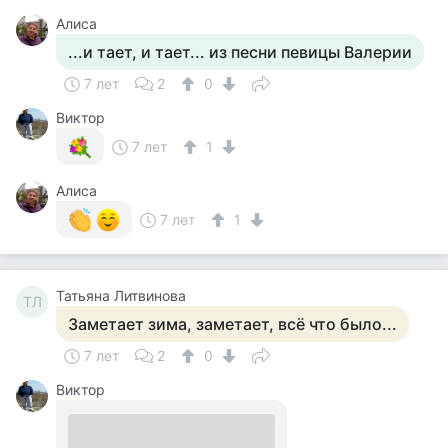
Алиса
...и тает, и тает... из песни певицы Валерии
7 лет
2
0
Виктор
7 лет
1
Алиса
7 лет
1
Татьяна Литвинова
ТЛ
Заметает зима, заметает, всё что было...
7 лет
2
0
Виктор