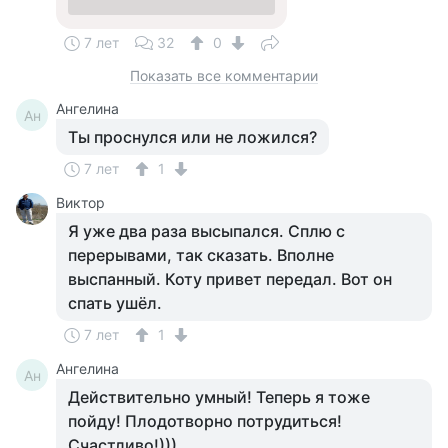
7 лет
32
0
Показать все комментарии
Ангелина
Ан
Ты проснулся или не ложился?
7 лет
1
Виктор
Я уже два раза высыпался. Сплю с
перерывами, так сказать. Вполне
выспанный. Коту привет передал. Вот он
спать ушёл.
7 лет
1
Ангелина
Ан
Действительно умный! Теперь я тоже
пойду! Плодотворно потрудиться!
Счастливо!)))