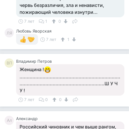
червь безразличия, зла и ненависти,
пожирающий человека изнутри...
7 лет
1
0
Любовь Яворская
ЛЯ
7 лет
1
Владимир Петров
ВП
Женщина !
......................................................................
...........................................................Ш У Ч
У !
7 лет
0
0
Александр
Ал
Российский чиновник и чем выше рангом,