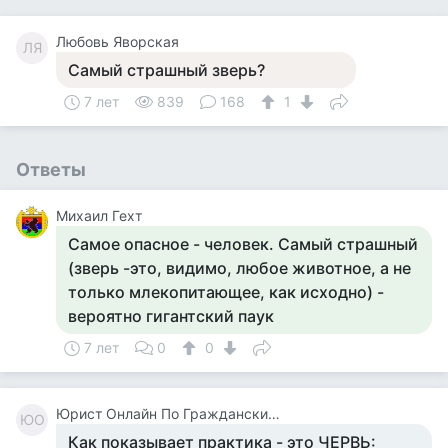
Любовь Яворская
ЛЯ
Самый страшный зверь?
7 лет
839
168
1
Ответы
Михаил Гехт
Самое опасное - человек. Самый страшный
(зверь -это, видимо, любое животное, а не
только млекопитающее, как исходно) -
вероятно гигантский паук
7 лет
0
0
Юрист Онлайн По Гражданским Делам
ЮО
Как показывает практика - это ЧЕРВЬ: