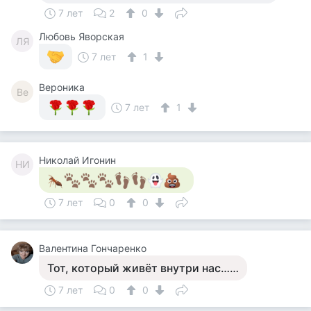
7 лет
2
0
Любовь Яворская
ЛЯ
7 лет
1
Вероника
Ве
7 лет
1
Николай Игонин
НИ
7 лет
0
0
Валентина Гончаренко
Тот, который живёт внутри нас……
7 лет
0
0