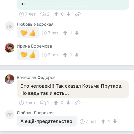
!!!...........................................
7 лет
2
0
Любовь Яворская
ЛЯ
7 лет
1
Ирина Ефремова
7 лет
1
Вячеслав Федоров
Это человек!!! Так сказал Козьма Прутков.
Но ведь так и есть...
7 лет
1
0
Любовь Яворская
ЛЯ
А ещё-предательство.
7 лет
1