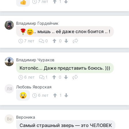
7 лет
1
Владимир Гордейчик
.. мышь .. её даже слон боится .. !
7 лет
0
0
Владимир Чураков
Котопёс... Даже представить боюсь. )))
6 лет
1
0
Любовь Яворская
ЛЯ
6 лет
1
Вероника
Ве
Самый страшный зверь — это ЧЕЛОВЕК