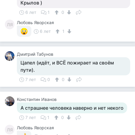
Крылов )
6 лет
1
0
Любовь Яворская
ЛЯ
6 лет
1
Дмитрий Табунов
Цапел (идёт, и ВСЁ пожирает на своём
пути).
7 лет
0
0
Константин Иванов
А страшнее человека наверно и нет некого
7 лет
1
0
Любовь Яворская
ЛЯ