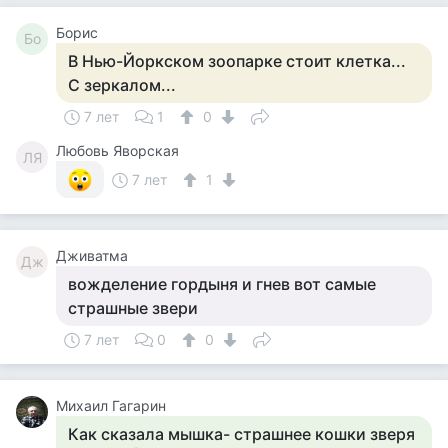
Борис
Бо
В Нью-Йоркском зоопарке стоит клетка...
С зеркалом...
7 лет
1
0
Любовь Яворская
ЛЯ
7 лет
1
Дживатма
Дж
вожделение гордыня и гнев вот самые
страшные звери
7 лет
0
0
Михаил Гагарин
Как сказала мышка- страшнее кошки зверя