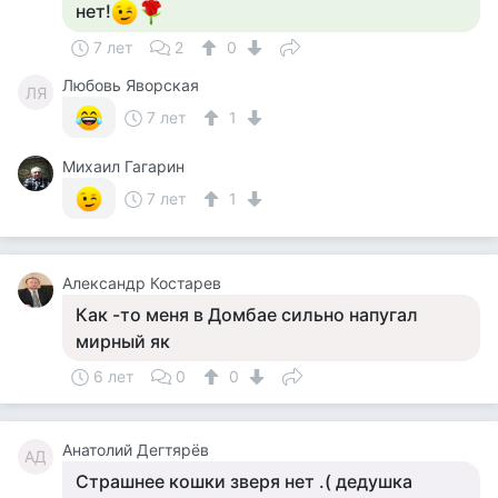
нет!
7 лет
2
0
Любовь Яворская
ЛЯ
7 лет
1
Михаил Гагарин
7 лет
1
Александр Костарев
Как -то меня в Домбае сильно напугал
мирный як
6 лет
0
0
Анатолий Дегтярёв
АД
Страшнее кошки зверя нет .( дедушка