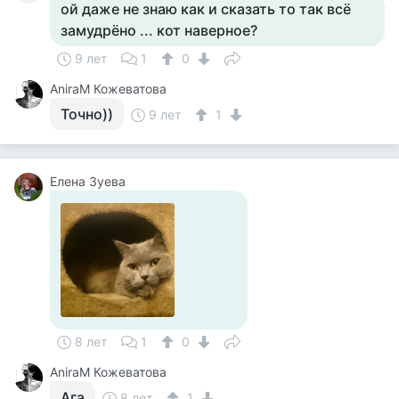
ой даже не знаю как и сказать то так всё
замудрёно ... кот наверное?
9 лет
1
0
AniraM Кожеватова
Точно))
9 лет
1
Елена Зуева
8 лет
1
0
AniraM Кожеватова
Ага
8 лет
1