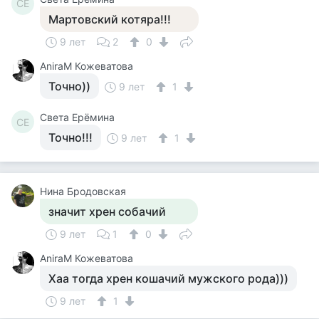
СЕ
Мартовский котяра!!!
9 лет
2
0
AniraM Кожеватова
Точно))
9 лет
1
Света Ерёмина
СЕ
Точно!!!
9 лет
1
Нина Бродовская
значит хрен собачий
9 лет
1
0
AniraM Кожеватова
Хаа тогда хрен кошачий мужского рода)))
9 лет
1