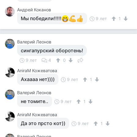
Андрей Коканов
Мы победили!!!!!
9 лет
1
Валерий Леонов
сингапурский оборотень!
9 лет
4
0
AniraM Кожеватова
Ахаааа нет))))
9 лет
1
Валерий Леонов
не томите..
9 лет
1
AniraM Кожеватова
Да это прсто кот))
9 лет
1
Валерий Леонов