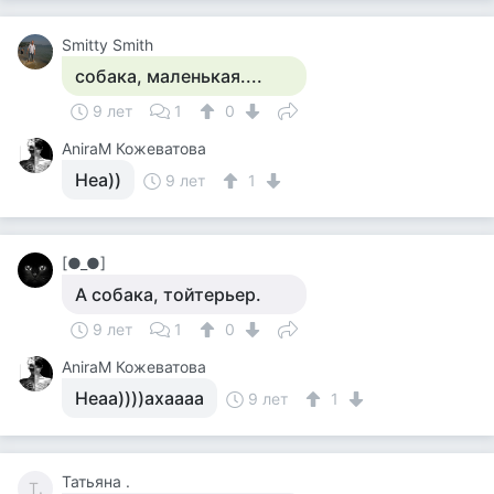
Smitty Smith
собака, маленькая....
9 лет
1
0
AniraM Кожеватова
Неа))
9 лет
1
[●_●]
А собака, тойтерьер.
9 лет
1
0
AniraM Кожеватова
Неаа))))ахаааа
9 лет
1
Татьяна .
Т.