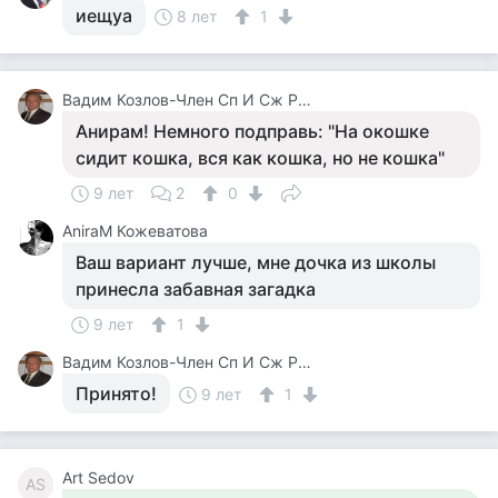
иещyа
8 лет
1
Вадим Козлов-Член Сп И Сж России.будут Вопросы -Звоните 8 926 571 18 95
Анирам! Немного подправь: "На окошке
сидит кошка, вся как кошка, но не кошка"
9 лет
2
0
AniraM Кожеватова
Ваш вариант лучше, мне дочка из школы
принесла забавная загадка
9 лет
1
Вадим Козлов-Член Сп И Сж России.будут Вопросы -Звоните 8 926 571 18 95
Принято!
9 лет
1
Art Sedov
AS