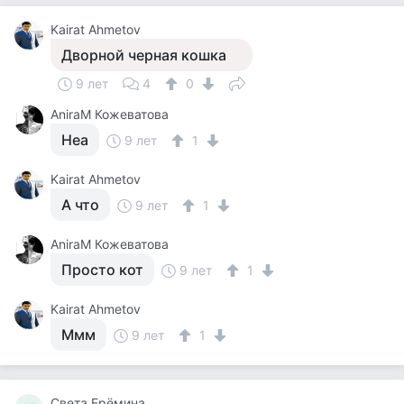
Kairat Ahmetov
Дворной черная кошка
9 лет
4
0
AniraM Кожеватова
Неа
9 лет
1
Kairat Ahmetov
А что
9 лет
1
AniraM Кожеватова
Просто кот
9 лет
1
Kairat Ahmetov
Ммм
9 лет
1
Света Ерёмина