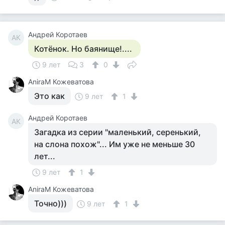
Андрей Коротаев
АК
Котёнок. Но баянище!....
9 лет
3
0
AniraM Кожеватова
Это как
9 лет
1
Андрей Коротаев
АК
Загадка из серии "маленький, серенький,
на слона похож"... Им уже не меньше 30
лет...
9 лет
1
AniraM Кожеватова
Точно)))
9 лет
1