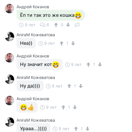
Андрей Коканов
Ёп ти так это же кошка
9 лет
6
0
AniraM Кожеватова
Неа))
9 лет
1
Андрей Коканов
Ну значит кот
9 лет
1
AniraM Кожеватова
Ну да))))
9 лет
1
Андрей Коканов
9 лет
1
AniraM Кожеватова
Урааа...)))))
9 лет
1