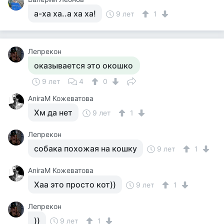
а-ха ха..а ха ха!
9 лет
1
Лепрекон
оказывается это окошко
9 лет
4
0
AniraM Кожеватова
Хм да нет
9 лет
1
Лепрекон
собака похожая на кошку
9 лет
1
AniraM Кожеватова
Хаа это просто кот))
9 лет
1
Лепрекон
))
9 лет
1