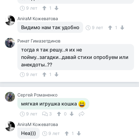
9 лет
1
AniraM Кожеватова
Видимо нам так удобно
9 лет
1
Ринат Гимазетдинов
тогда я так решу..я их не
пойму..загадки..давай стихи опробуем или
анекдоты..??
9 лет
1
Сергей Романенко
мягкая игрушка кошка
9 лет
3
0
AniraM Кожеватова
Неа)))
9 лет
1