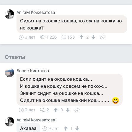
AniraM Кожеватова
Сидит на окошке кошка,похож на кошку но
не кошка?
9 лет
1 226
153
2
Ответы
Борис Кистанов
Если сидит на окошке кошка...
И кошка на кошку совсем не похож...
Значит сидит на окошке не кошка...
Сидит на окошке маленький кош.........
9 лет
2
0
AniraM Кожеватова
Ахаааа
9 лет
1