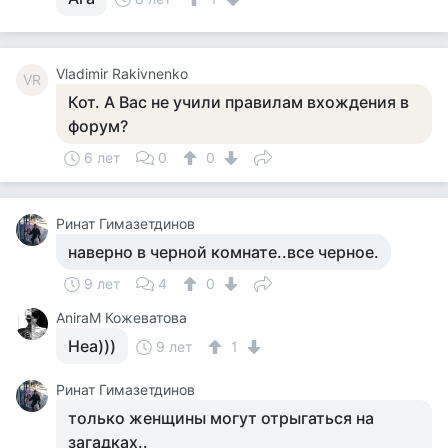
Vladimir Rakivnenko
VR
Кот. А Вас не учили правилам вхождения в
форум?
6 лет
0
0
Ринат Гимазетдинов
наверно в черной комнате..все черное.
9 лет
4
0
AniraM Кожеватова
Неа)))
9 лет
1
Ринат Гимазетдинов
только женщины могут отрыгаться на
загадках..