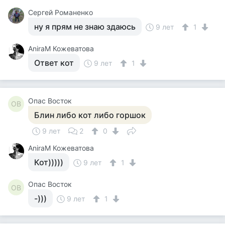
Сергей Романенко
ну я прям не знаю здаюсь
9 лет
1
AniraM Кожеватова
Ответ кот
9 лет
1
Опас Восток
ОВ
Блин либо кот либо горшок
9 лет
2
0
AniraM Кожеватова
Кот)))))
9 лет
1
Опас Восток
ОВ
-)))
9 лет
1