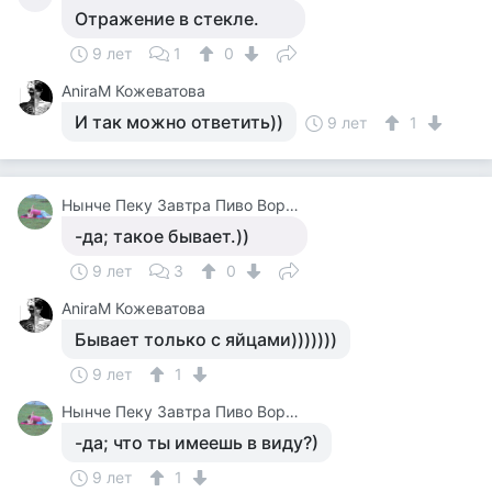
Отражение в стекле.
9 лет
1
0
AniraM Кожеватова
И так можно ответить))
9 лет
1
Нынче Пеку Завтра Пиво Ворю У Каралевий Дитя Отберу.
-да; такое бывает.))
9 лет
3
0
AniraM Кожеватова
Бывает только с яйцами)))))))
9 лет
1
Нынче Пеку Завтра Пиво Ворю У Каралевий Дитя Отберу.
-да; что ты имеешь в виду?)
9 лет
1