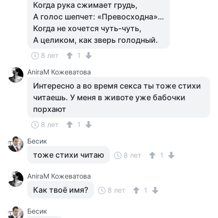
Когда рука сжимает грудь,
А голос шепчет: «Превосходна»…
Когда не хочется чуть-чуть,
А целиком, как зверь голодный.
8 лет
1
AniraM Кожеватова
Интересно а во время секса ты тоже стихи
читаешь. У меня в животе уже бабочки
порхают
8 лет
1
Бесик
тоже стихи читаю
8 лет
1
AniraM Кожеватова
Как твоё имя?
8 лет
1
Бесик