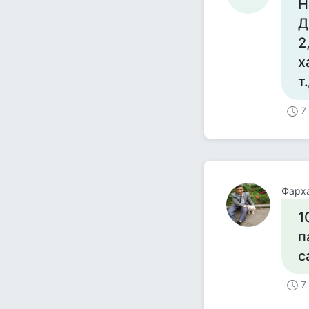
Н
Д
2
х
т.
7
Фарх
1
п
с
7