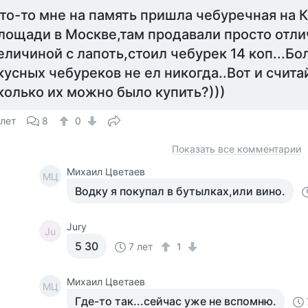
то-то мне на память пришла чебуречная на 
лощади в Москве,там продавали просто отл
еличиной с лапоть,стоил чебурек 14 коп...Бо
кусных чебуреков не ел никогда..Вот и счита
колько их можно было купить?)))
 лет
8
0
Показать все комментарии
Михаил Цветаев
МЦ
Водку я покупал в бутылках,или вино.
Jury
Ju
5 30
7 лет
1
Михаил Цветаев
МЦ
Где-то так...сейчас уже не вспомню.