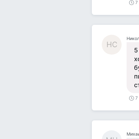
7
Нико
НС
5
х
б
п
с
7
Миха