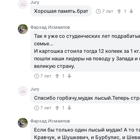
Jury
Ju
Хорошая память.брат
7 лет
1
Фархад Исмаилов
Так я уже со студенческих лет подрабаты
семье...
И картошка стоила тогда 12 копеек за 1 кг.
пошли наши лидеры на поводу у Запада и
великую страну.
7 лет
1
Jury
Ju
Спасибо горбачу,мудак лысый.Теперь ст
7 лет
1
Фархад Исмаилов
Если бы только один лысый мудак! А то т
Кравчук, и Шушкевич, и Бурбулис, и Шева