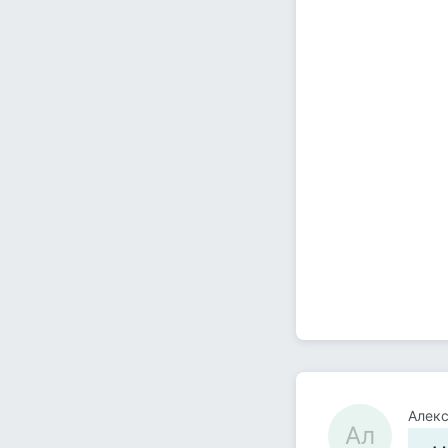
Алек
Ал