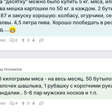
а "десятку" можно было купить 5 кг. мяса, или
ва мешка картошки по 50 кг. в каждом. 2 бут
,87 и закуску хорошую: колбасу, огурчики, сел
алвы. 4,5 литра пива. Хорошо пообедать в ре
д....
 лет
0
0
ад Исмаилов
0 килограмм мяса - на весь месяц. 50 бутыло
алочек шашлыка, 1 рубашку с короткими рук
андалии.. 5-6 пар мужских носков и т.п.
 лет
4
0