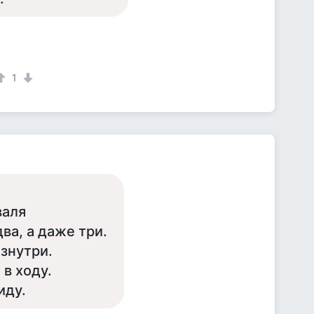
1
валя
ва, а даже три.
изнутри.
в ходу.
иду.