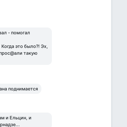
вал - помогал
 Когда это было?! Эх,
 прос@али такую
рана поднимается
ам и Ельцин, и
рнадзе...