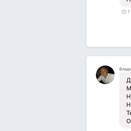
7
Влад
Д
М
Н
Н
Т
О