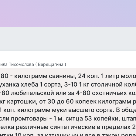
ла Тихомолова ( Верещагина )
-80 - килограмм свинины, 24 коп. 1 литр моло
уханка хлеба 1 сорта, 3-10 1 кг столичной ко
-80 любительской или за 4-80 охотничьих кол
 кг картошки, от 30 до 60 копеек килограмм 
1 коп. килограмм муки высшего сорта. В обще
сли промтовары - 1 м. ситца 53 копейки, штап
елка различные синтетические в пределах 2
итки 10 коп. за катушку ну и все в таком роде