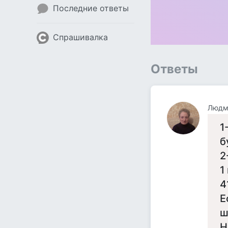
Последние ответы
Спрашивалка
Ответы
Людми
1
б
2
1
4
Е
ш
Н