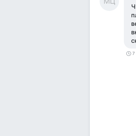
МЦ
Ч
п
в
в
с
7