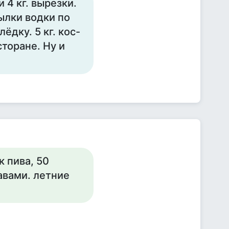
 4 кг. вырезки.
ылки водки по
ёдку. 5 кг. кос-
сторане. Ну и
к пива, 50
авами. летние