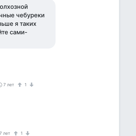
Колхозной
ичные чебуреки
льше я таких
йте сами-
7 лет
1
7 лет
1