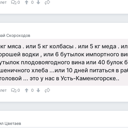
 лет
0
0
лай Скороходов
 кг мяса . или 5 кг колбасы . или 5 кг меда . 
орошей водки , или 6 бутылок импортного вин
утылок плодовоягодного вина или 40 булок 
шеничного хлеба ...или 10 дней питаться в 
толовой ... это у нас в Усть-Каменогорске..
 лет
0
0
ил Цветаев