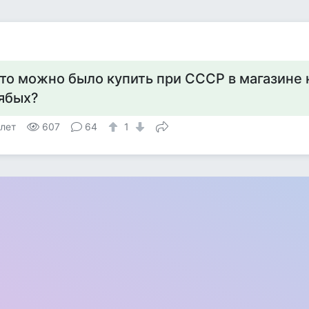
то можно было купить при СССР в магазине 
ябых?
 лет
607
64
1