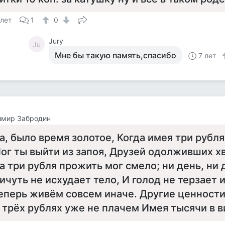
 лет
1
0
Jury
Ju
Мне бы такую память,спасибо
7 лет
имир Забродин
а, было время золотое, Когда имея три рубля
ог ты выйти из запоя, Друзей одолживших х
а три рубля прожить мог смело; ни день, ни д
ичуть не исхудает тело, И голод не терзает 
еперь живём совсем иначе. Другие ценности 
 трёх рублях уже не плачем Имея тысячи в в