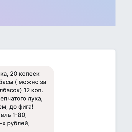
ка, 20 копеек
лбасы ( можно за
басок) 12 коп.
репчатого лука,
м, до фига!
ель 1-80,
-х рублей,
.