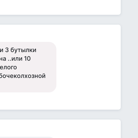
или 3 бутылки
а ..или 10
белого
рабочеколхозной