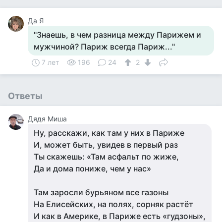
Да Я
"Знаешь, в чем разница между Парижем и
мужчиной? Париж всегда Париж..."
7 лет
196
24
2
Ответы
Дядя Миша
Ну, расскажи, как там у них в Париже
И, может быть, увидев в первый раз
Ты скажешь: «Там асфальт по жиже,
Да и дома пониже, чем у нас»
Там заросли бурьяном все газоны
На Елисейских, на полях, сорняк растёт
И как в Америке, в Париже есть «гудзоны»,