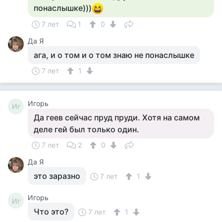
понаслышке)))
7 лет
1
0
Да Я
ага, и о том и о том знаю не понаслышке
7 лет
1
Игорь
Иг
Да геев сейчас пруд пруди. Хотя на самом
деле гей был только один.
7 лет
2
0
Да Я
это заразно
7 лет
1
Игорь
Иг
Что это?
7 лет
1