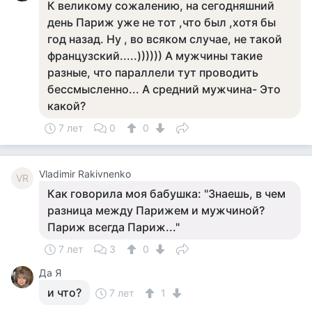
К великому сожалению, на сегодняшний
день Париж уже не тот ,что был ,хотя бы
год назад. Ну , во всяком случае, не такой
французский.....)))))) А мужчины такие
разные, что параллели тут проводить
бессмысленно... А средний мужчина- Это
какой?
7 лет
0
0
Vladimir Rakivnenko
VR
Как говорила моя бабушка: "Знаешь, в чем
разница между Парижем и мужчиной?
Париж всегда Париж..."
7 лет
3
0
Да Я
и что?
7 лет
1