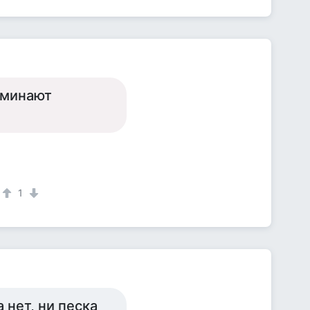
оминают
1
 нет, ни песка