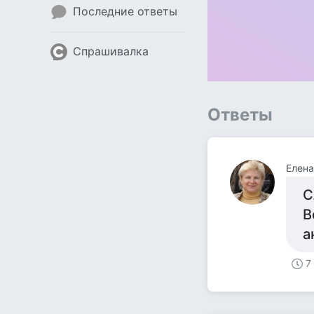
Последние ответы
Спрашивалка
Ответы
Елена
С
В
а
7