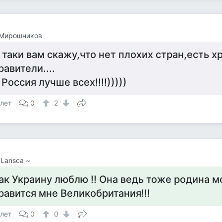
 Мирошников
 таки вам скажу,что нет плохих стран,есть 
равители....
 Россия лучше всех!!!!)))))
 лет
0
2
 Lansca ~
ак Украину люблю !! Она ведь тоже родина мо
равится мне Великобритания!!!
 лет
0
0