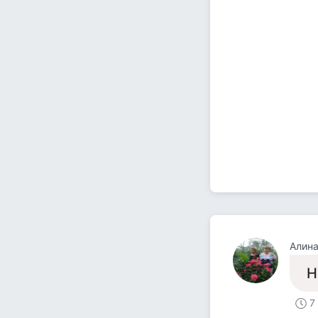
Алина
Н
7