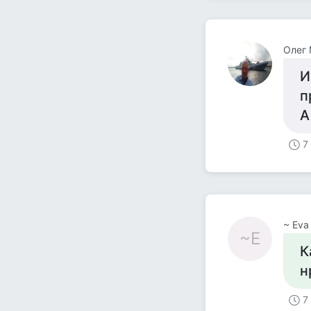
Олег
И
п
А
7
~ Eva
~E
К
н
7