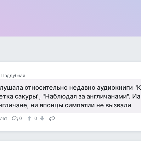
 Поддубная
лушала относительно недавно аудиокниги "Ко
етка сакуры", "Наблюдая за англичанами". Иак
нгличане, ни японцы симпатии не вызвали
 лет
0
0