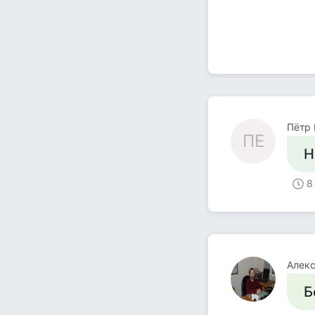
Пётр
ПЕ
Н
8
Алек
Б