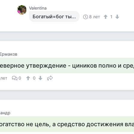
Valentina
Богатый=бог ты...
8 лет
1
 Ермаков
еверное утверждение - циников полно и сре
 лет
0
0
сандр
огатство не цель, а средство достижения вл