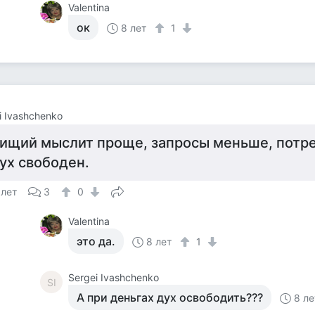
Valentina
ок
8 лет
1
i Ivashchenko
ищий мыслит проще, запросы меньше, потре
ух свободен.
 лет
3
0
Valentina
это да.
8 лет
1
Sergei Ivashchenko
SI
А при деньгах дух освободить???
8 ле