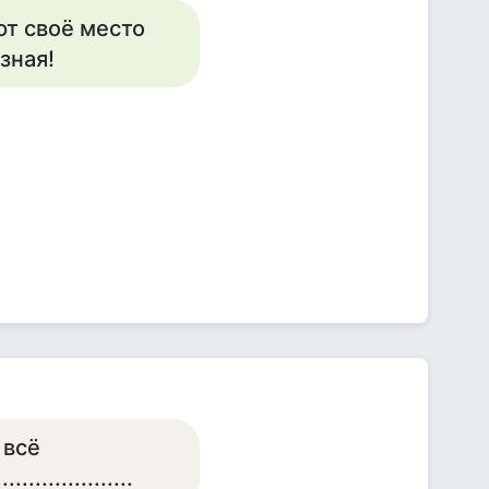
ют своё место
зная!
 всё
.................