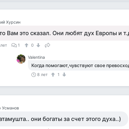
ий Хурсин
то Вам это сказал. Они любят дух Европы и т.
 лет
1
0
Valentina
Когда помогают,чувствуют свое превосхо
8 лет
1
р Усманов
атамушта.. они богаты за счет этого духа..)