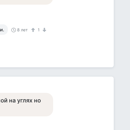
и.
8 лет
1
ой на углях но