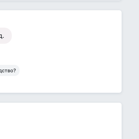
д.
дство?