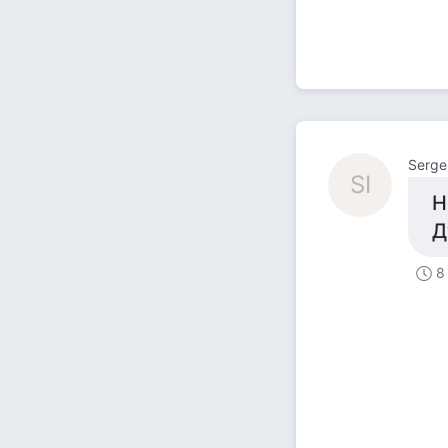
Serge
SI
Н
Д
8