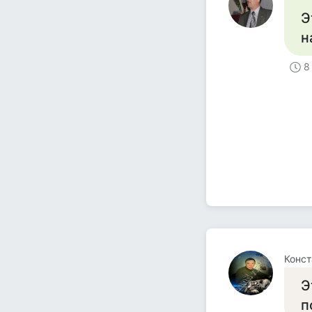
Э
н
8
Конст
Э
по