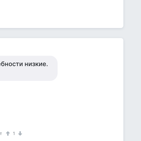
бности низкие.
т
1