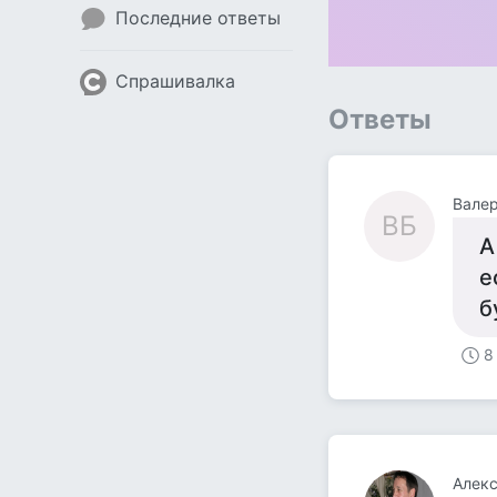
Последние ответы
Спрашивалка
Ответы
Валер
ВБ
А
е
б
8
Алек