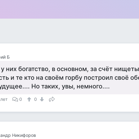
ий Б
 у них богатство, в основном, за счёт нищеты
сть и те кто на своём горбу построил своё о
удущее.... Но таких, увы, немного....
 лет
0
0
сандр Никифоров