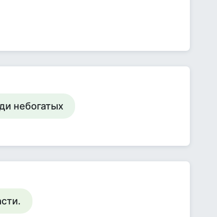
ди небогатых
асти.