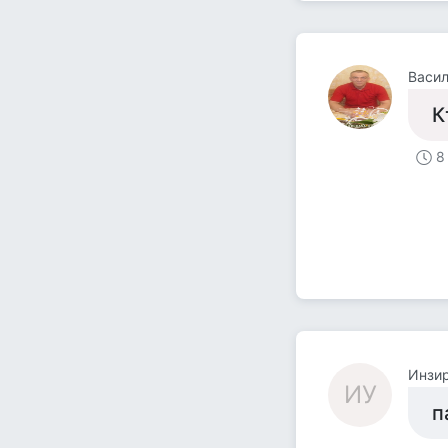
Васил
К
8
Инзи
ИУ
п