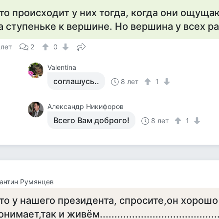
то происходит у них тогда, когда они ощуща
а ступеньке к вершине. Но вершина у всех ра
 лет
2
0
Valentina
соглашусь..
8 лет
1
Александр Никифоров
Всего Вам доброго!
8 лет
1
антин Румянцев
то у нашего президента, спросите,он хорошо
нимает,так и живём............................................