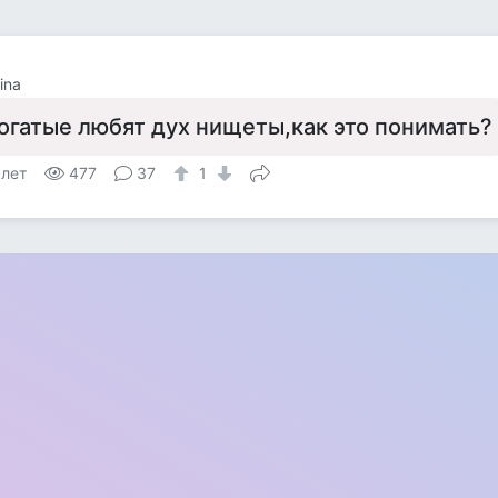
ina
огатые любят дух нищеты,как это понимать?
 лет
477
37
1