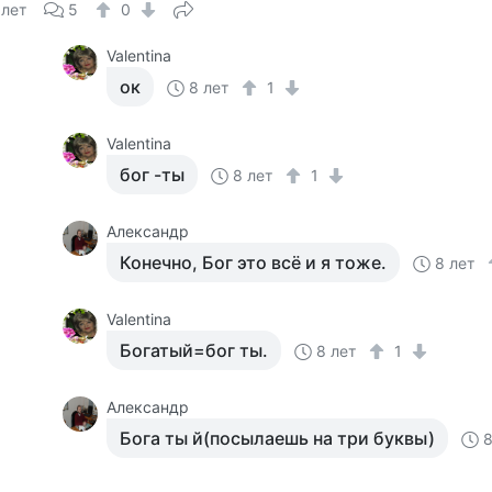
 лет
5
0
Valentina
ок
8 лет
1
Valentina
бог -ты
8 лет
1
Александр
Конечно, Бог это всё и я тоже.
8 лет
Valentina
Богатый=бог ты.
8 лет
1
Александр
Бога ты й(посылаешь на три буквы)
8