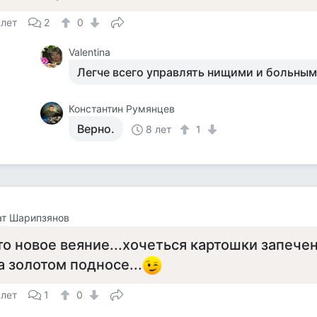
 лет
2
0
Valentina
Легче всего управлять нищими и больным
Константин Румянцев
Верно.
8 лет
1
ат Шарипзянов
то новое веяние...хочеться картошки запечен
а золотом подносе...
 лет
1
0