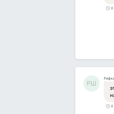
8
Рифк
РШ
э
н
8