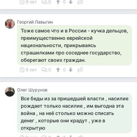
9 лет
0
0
Георгий Лавыгин
Тоже самое что и в России - кучка дельцов,
преимущественно еврейской
национальности, прикрываясь
страшилками про соседнее государство,
оберегают своих граждан.
9 лет
0
0
Олег Шурунов
Все беды из за пришедшей власти , насилие
рождает только насилие , им выгодна эта
война , на неё столько можно списать
денег , которые они крадут , уже в
открытую