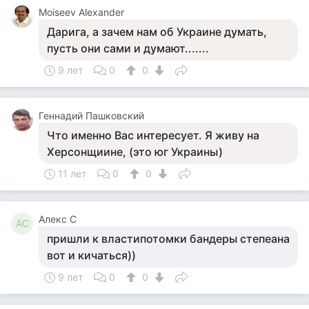
Moiseev Alexander
Дарига, а зачем нам об Украине думать,
пусть они сами и думают.......
9 лет
0
0
Геннадий Пашковский
Что именно Вас интересует. Я живу на
Херсонщиине, (это юг Украины)
11 лет
0
0
Алекс С
АС
пришли к властипотомки бандеры степеана
вот и кичаться))
9 лет
0
0