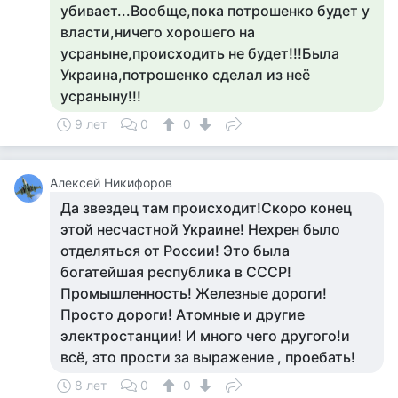
убивает...Вообще,пока потрошенко будет у
власти,ничего хорошего на
усраныне,происходить не будет!!!Была
Украина,потрошенко сделал из неё
усраныну!!!
9 лет
0
0
Алексей Никифоров
Да звездец там происходит!Скоро конец
этой несчастной Украине! Нехрен было
отделяться от России! Это была
богатейшая республика в СССР!
Промышленность! Железные дороги!
Просто дороги! Атомные и другие
электростанции! И много чего другого!и
всё, это прости за выражение , проебать!
8 лет
0
0