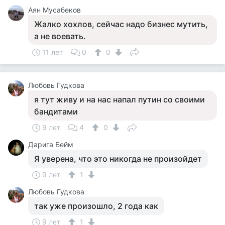
Аян Мусабеков
Жалко хохлов, сейчас надо бизнес мутить,
а не воевать.
11 лет
0
0
Любовь Гудкова
я тут живу и на нас напал путин со своими
бандитами
9 лет
4
0
Дарига Бейм
Я уверена, что это никогда не произойдет
9 лет
1
Любовь Гудкова
так уже произошло, 2 года как
9 лет
1