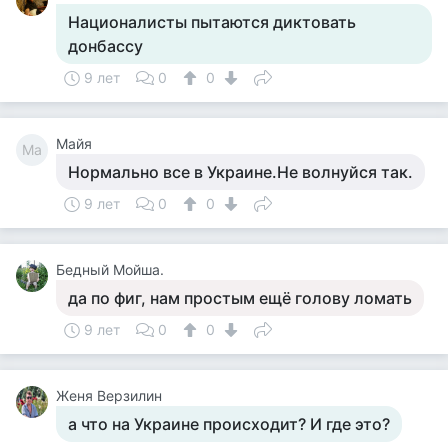
Националисты пытаются диктовать
донбассу
9 лет
0
0
Майя
Ма
Нормально все в Украине.Не волнуйся так.
9 лет
0
0
Бедный Мойша.
да по фиг, нам простым ещё голову ломать
9 лет
0
0
Женя Верзилин
а что на Украине происходит? И где это?