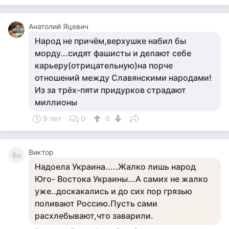
Анатолий Яцевич
Народ не причём,верхушке набил бы
морду...сидят фашисты и делают себе
карьеру(отрицательную)на порче
отношений между Славянскими народами!
Из за трёх-пяти придурков страдают
миллионы
9 лет
0
0
Виктор
Ви
Надоела Украина.....Жалко лишь народ
Юго- Востока Украины...А самих не жалко
уже..доскакались и до сих пор грязью
поливают Россию.Пусть сами
расхлебывают,что заварили.