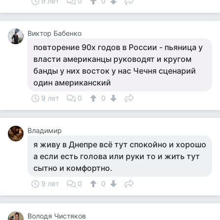
9 лет
0
0
Виктор Бабенко
повторение 90х годов в России - пьяница у
власти американцы руководят и кругом
банды у них восток у нас Чечня сценарий
один американский
9 лет
0
0
Владимир
я живу в Днепре всё тут спокойно и хорошо
а если есть голова или руки то и жить тут
сытно и комфортно.
9 лет
0
0
Володя Чистяков