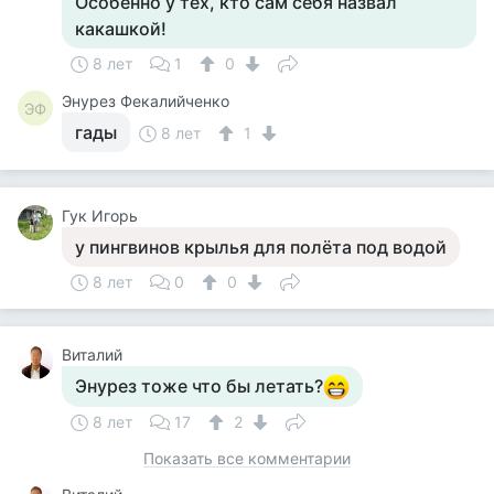
Особенно у тех, кто сам себя назвал
какашкой!
8 лет
1
0
Энурез Фекалийченко
ЭФ
гады
8 лет
1
Гук Игорь
у пингвинов крылья для полёта под водой
8 лет
0
0
Виталий
Энурез тоже что бы летать?
8 лет
17
2
Показать все комментарии