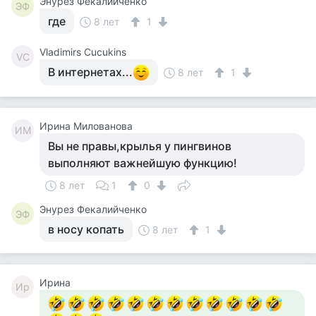
Энурез Фекалийченко
ЭФ
где
8 лет
1
Vladimirs Cucukins
VC
В интернетах...
8 лет
1
Ирина Милованова
ИМ
Вы не правы,крылья у пингвинов
выполняют важнейшую функцию!
8 лет
1
0
Энурез Фекалийченко
ЭФ
в носу копать
8 лет
1
Ирина
Ир