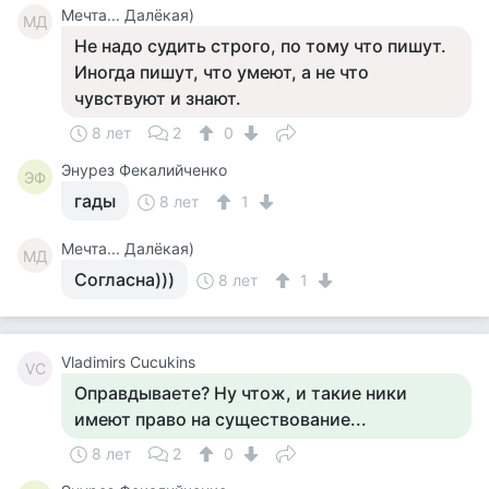
Мечта... Далёкая)
МД
Не надо судить строго, по тому что пишут.
Иногда пишут, что умеют, а не что
чувствуют и знают.
8 лет
2
0
Энурез Фекалийченко
ЭФ
гады
8 лет
1
Мечта... Далёкая)
МД
Согласна)))
8 лет
1
Vladimirs Cucukins
VC
Оправдываете? Ну чтож, и такие ники
имеют право на существование...
8 лет
2
0