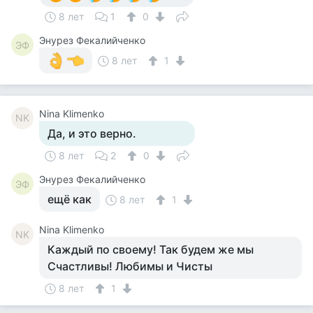
8 лет
1
0
Энурез Фекалийченко
ЭФ
8 лет
1
Nina Klimenko
NK
Да, и это верно.
8 лет
2
0
Энурез Фекалийченко
ЭФ
ещё как
8 лет
1
Nina Klimenko
NK
Каждый по своему! Так будем же мы
Счастливы! Любимы и Чисты
8 лет
1