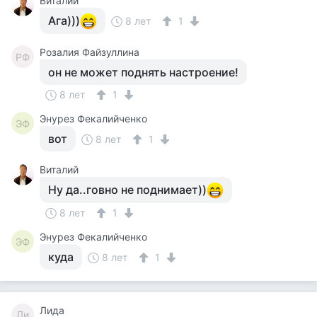
Виталий
Ага)))
8 лет
1
Розалия Файзуллина
РФ
он не может поднять настроение!
8 лет
1
Энурез Фекалийченко
ЭФ
вот
8 лет
1
Виталий
Ну да..говно не поднимает))
8 лет
1
Энурез Фекалийченко
ЭФ
куда
8 лет
1
Лида
Ли