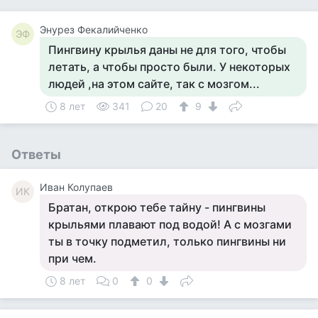
Энурез Фекалийченко
ЭФ
Пингвину крылья даны не для того, чтобы
летать, а чтобы просто были. У некоторых
людей ,на этом сайте, так с мозгом...
8 лет
341
20
9
Ответы
Иван Колупаев
ИК
Братан, открою тебе тайну - пингвины
крыльями плавают под водой! А с мозгами
ты в точку подметил, только пингвины ни
при чем.
8 лет
0
0