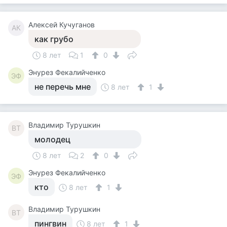
Алексей Кучуганов
АК
как грубо
8 лет
1
0
Энурез Фекалийченко
ЭФ
не перечь мне
8 лет
1
Владимир Турушкин
ВТ
молодец
8 лет
2
0
Энурез Фекалийченко
ЭФ
кто
8 лет
1
Владимир Турушкин
ВТ
пингвин
8 лет
1