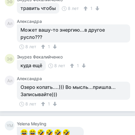
ЭФ
травить чтобы
8 лет
1
Александра
Ал
Может вашу-то энергию...в другое
русло???
8 лет
1
Энурез Фекалийченко
ЭФ
куда ещё
8 лет
1
Александра
Ал
Озеро копать....))) Во мысль...пришла...
Записывайте)))
8 лет
1
Yelena Meyling
YM