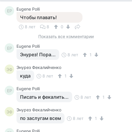
Eugene Polli
EP
Чтобы плавать!
8 лет
8
0
Показать все комментарии
Eugene Polli
EP
Энурез! Пора...
8 лет
1
Энурез Фекалийченко
ЭФ
куда
8 лет
1
Eugene Polli
EP
Писать и фекалить...
8 лет
1
Энурез Фекалийченко
ЭФ
по заслугам всем
8 лет
1
Eugene Polli