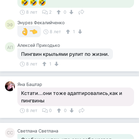
8 лет
2
0
Энурез Фекалийченко
ЭФ
8 лет
1
Алексей Приходько
АП
Пингвин крыльями рулит по жизни.
8 лет
1
Яна Баштар
Кстати...они тоже адаптировались,как и
пингвины
8 лет
0
0
Светлана Светлана
СС