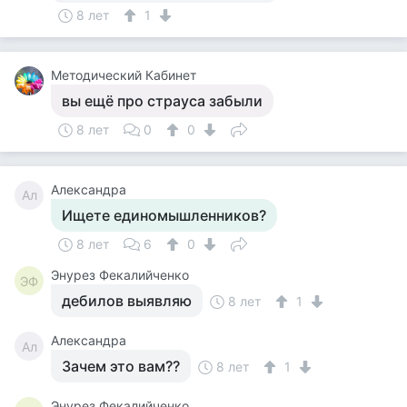
8 лет
1
Методический Кабинет
вы ещё про страуса забыли
8 лет
0
0
Александра
Ал
Ищете единомышленников?
8 лет
6
0
Энурез Фекалийченко
ЭФ
дебилов выявляю
8 лет
1
Александра
Ал
Зачем это вам??
8 лет
1
Энурез Фекалийченко