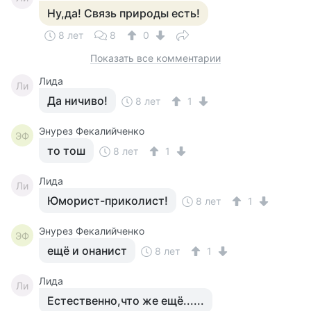
Ну,да! Связь природы есть!
8 лет
8
0
Показать все комментарии
Лида
Ли
Да ничиво!
8 лет
1
Энурез Фекалийченко
ЭФ
то тош
8 лет
1
Лида
Ли
Юморист-приколист!
8 лет
1
Энурез Фекалийченко
ЭФ
ещё и онанист
8 лет
1
Лида
Ли
Естественно,что же ещё......