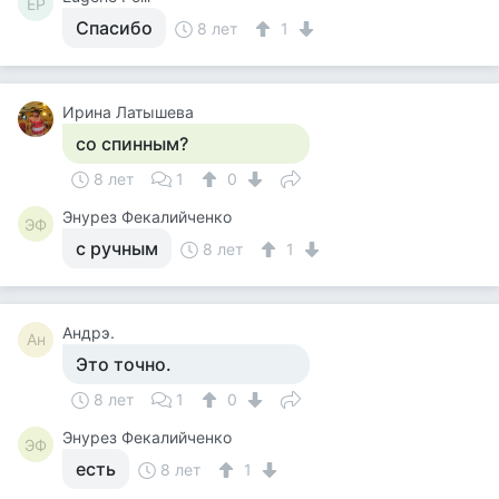
EP
Спасибо
8 лет
1
Ирина Латышева
со спинным?
8 лет
1
0
Энурез Фекалийченко
ЭФ
с ручным
8 лет
1
Андрэ.
Ан
Это точно.
8 лет
1
0
Энурез Фекалийченко
ЭФ
есть
8 лет
1