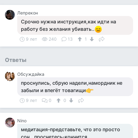
Лепрекон
Срочно нужна инструкция,как идти на
работу без желания убивать..
9 лет
240
13
1
Ответы
Обсуждайка
проснулись, сбрую надели,намордник не
забыли и впегёт товагищи
9 лет
0
0
Nino
медитация-представьте, что это просто
сон...проснетесь-кончится...