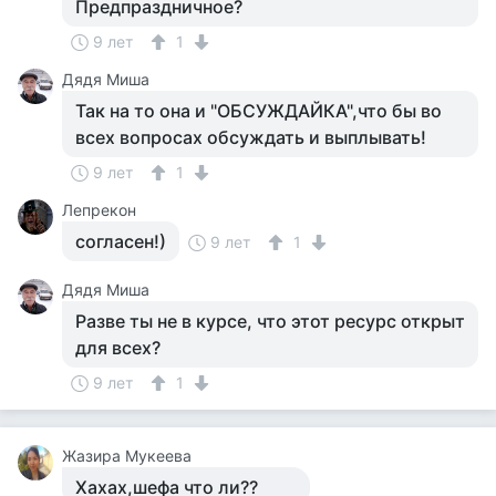
Предпраздничное?
9 лет
1
Дядя Миша
Так на то она и "ОБСУЖДАЙКА",что бы во
всех вопросах обсуждать и выплывать!
9 лет
1
Лепрекон
согласен!)
9 лет
1
Дядя Миша
Разве ты не в курсе, что этот ресурс открыт
для всех?
9 лет
1
Жазира Мукеева
Хахах,шефа что ли??