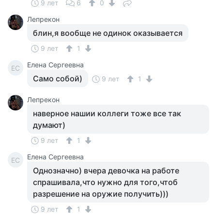
9 лет
6
0
Лепрекон
блин,я вообще не одинок оказывается
9 лет
1
Елена Сергеевна
ЕС
Само собой)
9 лет
1
Лепрекон
наверное нашии коллеги тоже все так
думают)
9 лет
1
Елена Сергеевна
ЕС
Однозначно) вчера девочка на работе
спрашивала,что нужно для того,чтоб
разрешение на оружие получить)))
9 лет
1