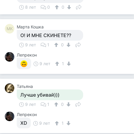
8 лет
0
0
Марта Кошка
МК
О! И МНЕ СКИНЕТЕ??
9 лет
1
0
Лепрекон
9 лет
1
Татьяна
Лучше убивай)))
9 лет
1
0
Лепрекон
XD
9 лет
1