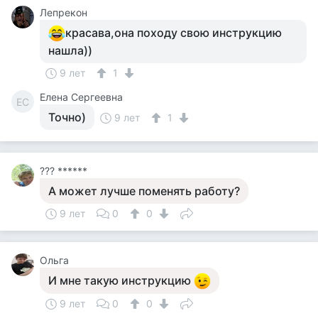
Лепрекон
красава,она походу свою инструкцию
нашла))
9 лет
1
Елена Сергеевна
ЕС
Точно)
9 лет
1
??? ******
А может лучше поменять работу?
9 лет
0
0
Ольга
И мне такую инструкцию
9 лет
0
0