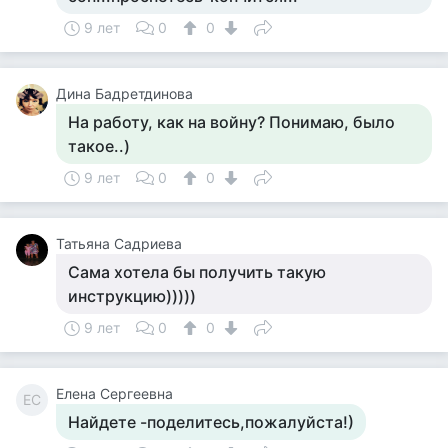
9 лет
0
0
Дина Бадретдинова
На работу, как на войну? Понимаю, было
такое..)
9 лет
0
0
Татьяна Садриева
Сама хотела бы получить такую
инструкцию)))))
9 лет
0
0
Елена Сергеевна
ЕС
Найдете -поделитесь,пожалуйста!)