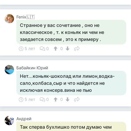
Fenix🇱🇹
Странное у вас сочетание , оно не
классическое , т. к коньяк ни чем не
заедается совсем , это к примеру .
5 лет
0
0
Бабайкин Юрий
Нет...коньяк-шоколад или лимон,водка-
сало,колбаса,сыр и что найдется не
исключая консерв.вина не пью
5 лет
0
0
Андрей
Так сперва бухлишко потом думаю чем