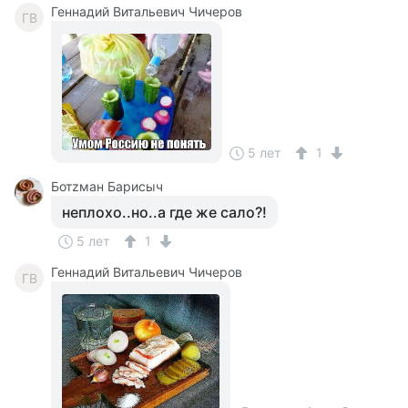
Геннадий Витальевич Чичеров
ГВ
5 лет
1
Ботzман Барисыч
неплохо..но..а где же сало?!
5 лет
1
Геннадий Витальевич Чичеров
ГВ