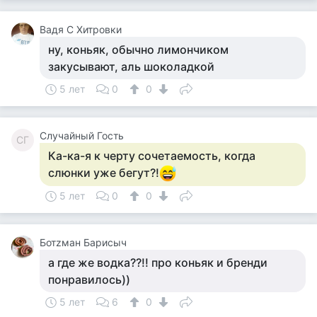
Вадя С Хитровки
ну, коньяк, обычно лимончиком
закусывают, аль шоколадкой
5 лет
0
0
Случайный Гость
СГ
Ка-ка-я к черту сочетаемость, когда
слюнки уже бегут?!
5 лет
0
0
Ботzман Барисыч
а где же водка??!! про коньяк и бренди
понравилось))
5 лет
6
0