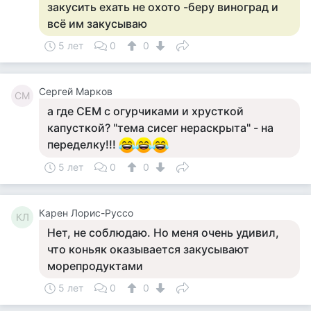
закусить ехать не охото -беру виноград и
всё им закусываю
5 лет
0
0
Сергей Марков
СМ
а где СЕМ с огурчиками и хрусткой
капусткой? "тема сисег нераскрыта" - на
переделку!!!
5 лет
0
0
Карен Лорис-Руссо
КЛ
Нет, не соблюдаю. Но меня очень удивил,
что коньяк оказывается закусывают
морепродуктами
5 лет
0
0