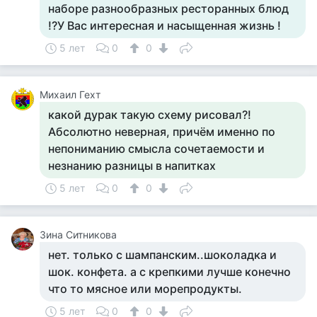
наборе разнообразных ресторанных блюд
!?У Вас интересная и насыщенная жизнь !
5 лет
0
0
Михаил Гехт
какой дурак такую схему рисовал?!
Абсолютно неверная, причём именно по
непониманию смысла сочетаемости и
незнанию разницы в напитках
5 лет
0
0
Зина Ситникова
нет. только с шампанским..шоколадка и
шок. конфета. а с крепкими лучше конечно
что то мясное или морепродукты.
5 лет
0
0