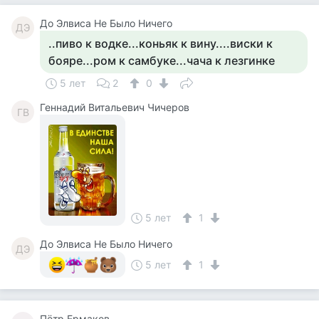
До Элвиса Не Было Ничего
ДЭ
..пиво к водке...коньяк к вину....виски к
бояре...ром к самбуке...чача к лезгинке
5 лет
2
0
Геннадий Витальевич Чичеров
ГВ
5 лет
1
До Элвиса Не Было Ничего
ДЭ
5 лет
1
Пётр Ермаков