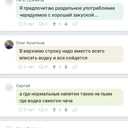
ПЕ
Я предпочитаю раздельное употребление
чередуемое с хорошей закуской...
5 лет
0
0
Олег Кочетков
В верхнюю строку надо вместо всего
вписать водку и все сойдется
5 лет
0
0
Сергей
Се
а где нормальные напитки такие не пьем
где водка самогон чача
5 лет
0
0