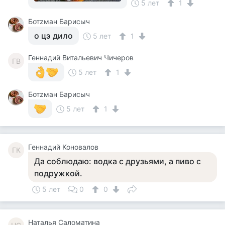
5 лет
1
Ботzман Барисыч
о цэ дило
5 лет
1
Геннадий Витальевич Чичеров
ГВ
5 лет
1
Ботzман Барисыч
5 лет
1
Геннадий Коновалов
ГК
Да соблюдаю: водка с друзьями, а пиво с
подружкой.
5 лет
0
0
Наталья Саломатина