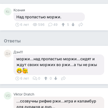
Ксения
Кс
Над пропастью моржи.
6 лет
596
49
5
Ответы
Дэн!!!
Дэ
моржи...над пропастью моржи...сидят и
ждут своих моржих во ржи...а ты не ржы
6 лет
0
0
Viktor Dratch
VD
...созвучны рифме ржи...игра и каламбур
для дураков и дур...