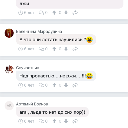
лжи
6 лет
0
0
Валентина Марадудина
А что они летать научились ?
6 лет
0
0
Соучастник
Над пропастью....не ржи....!!!
6 лет
0
0
Артемий Воинов
АВ
ага , льда то нет до сих пор))
6 лет
0
0