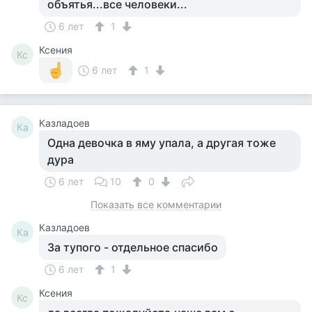
объятья...все человеки...
6 лет
1
Ксения
Кс
6 лет
1
Казладоев
Ка
Одна девочка в яму упала, а другая тоже
дура
6 лет
10
0
Показать все комментарии
Казладоев
Ка
За тупого - отдельное спасибо
6 лет
1
Ксения
Кс