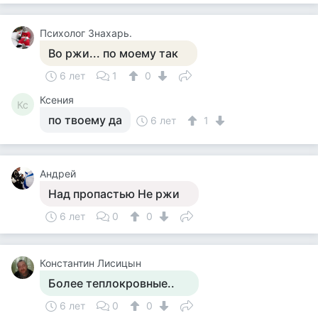
Психолог Знахарь.
Во ржи... по моему так
6 лет
1
0
Ксения
Кс
по твоему да
6 лет
1
Андрей
Над пропастью Не ржи
6 лет
0
0
Константин Лисицын
Более теплокровные..
6 лет
0
0