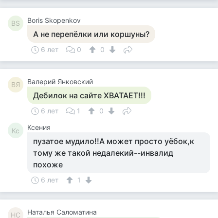
Boris Skopenkov
BS
А не перепёлки или коршуны?
6 лет
0
0
Валерий Янковский
ВЯ
Дебилок на сайте ХВАТАЕТ!!!
6 лет
1
0
Ксения
Кс
пузатое мудило!!А может просто уёбок,к
тому же такой недалекий--инвалид
похоже
6 лет
1
Наталья Саломатина
НС