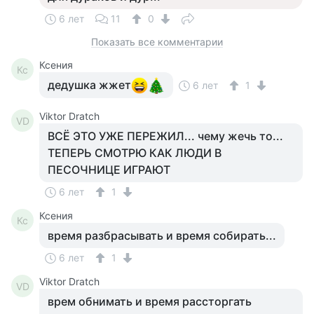
6 лет
11
0
Показать все комментарии
Ксения
Кс
дедушка жжет
6 лет
1
Viktor Dratch
VD
ВСЁ ЭТО УЖЕ ПЕРЕЖИЛ... чему жечь то...
ТЕПЕРЬ СМОТРЮ КАК ЛЮДИ В
ПЕСОЧНИЦЕ ИГРАЮТ
6 лет
1
Ксения
Кс
время разбрасывать и время собирать...
6 лет
1
Viktor Dratch
VD
врем обнимать и время рассторгать