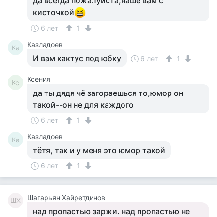
да всегда пожалуйста,наше вам с
кисточкой
6 лет
1
Казладоев
Ка
И вам кактус под юбку
6 лет
1
Ксения
Кс
да ты дядя чё загораешься то,юмор он
такой--он не для каждого
6 лет
1
Казладоев
Ка
тётя, так и у меня это юмор такой
6 лет
1
Шагарьян Хайретдинов
ШХ
над пропастью заржи. над пропастью не