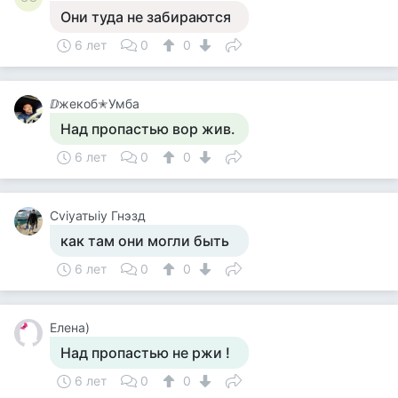
Они туда не забираются
6 лет
0
0
ⅅжекоб✭Умба
Над пропастью вор жив.
6 лет
0
0
Cviyатыiy Гнэзд
как там они могли быть
6 лет
0
0
Елена)
Над пропастью не ржи !
6 лет
0
0