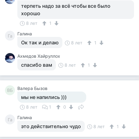
терпеть надо за всё чтобы все было
хорошо
8 лет
1
Галина
Га
Ок так и делаю
8 лет
1
Ахмедов Хайруллох
спасибо вам
8 лет
1
Валера Бызов
ВБ
мы не напились )))
8 лет
1
0
Галина
Га
это действительно чудо
8 лет
1