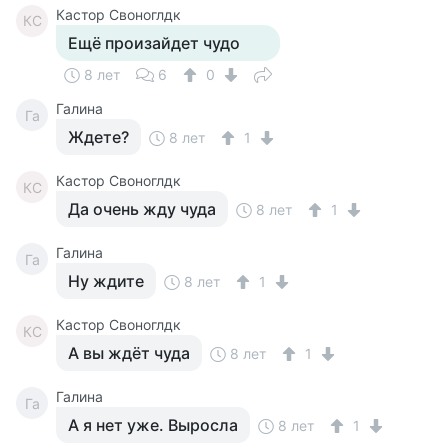
Кастор Своноглдк
КС
Ещё произайдет чудо
8 лет
6
0
Галина
Га
Ждете?
8 лет
1
Кастор Своноглдк
КС
Да очень жду чуда
8 лет
1
Галина
Га
Ну ждите
8 лет
1
Кастор Своноглдк
КС
А вы ждёт чуда
8 лет
1
Галина
Га
А я нет уже. Выросла
8 лет
1