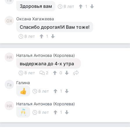
Здоровья вам
8 лет
1
Оксана Хагажеева
ОХ
Спасибо дорогая!И Вам тоже!
8 лет
1
Наталья Антонова (Королева)
НА
выдержала до 4-х утра
8 лет
2
0
Галина
Га
8 лет
1
Наталья Антонова (Королева)
НА
8 лет
1