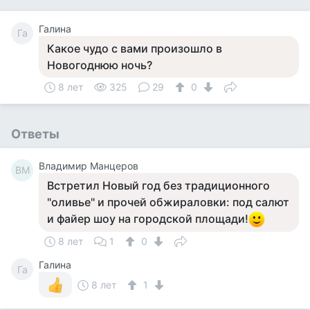
Галина
Га
Какое чудо с вами произошло в
Новогоднюю ночь?
8 лет
325
29
0
Ответы
Владимир Манцеров
ВМ
Встретил Новый год без традиционного
"оливье" и прочей обжираловки: под салют
и файер шоу на городской площади!
8 лет
1
0
Галина
Га
8 лет
1