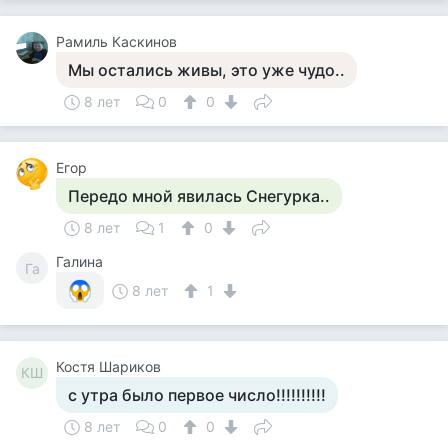
Рамиль Каскинов
Мы остались живы, это уже чудо..
8 лет
0
0
Егор
Передо мной явилась Снегурка..
8 лет
1
0
Галина
Га
8 лет
1
Костя Шариков
КШ
с утра было первое число!!!!!!!!!!
8 лет
0
0