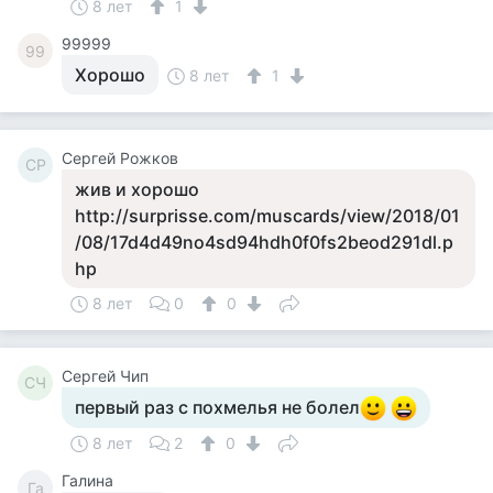
8 лет
1
99999
99
Хорошо
8 лет
1
Сергей Рожков
СР
жив и хорошо
http://surprisse.com/muscards/view/2018/01
/08/17d4d49no4sd94hdh0f0fs2beod291dl.p
hp
8 лет
0
0
Сергей Чип
СЧ
первый раз с похмелья не болел
8 лет
2
0
Галина
Га