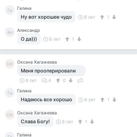
Галина
Га
Ну вот хорошее чудо
8 лет
1
Александр
Ал
О да)))
8 лет
1
Оксана Хагажеева
ОХ
Меня прооперировали
8 лет
4
0
Галина
Га
Надеюсь все хорошо
8 лет
1
Оксана Хагажеева
ОХ
Слава Богу!
8 лет
1
Галина
Га