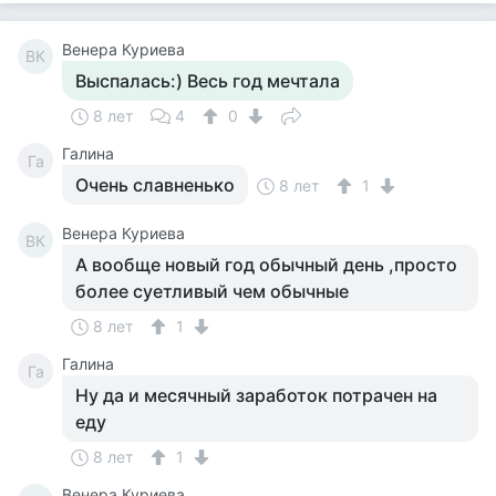
Венера Куриева
ВК
Выспалась:) Весь год мечтала
8 лет
4
0
Галина
Га
Очень славненько
8 лет
1
Венера Куриева
ВК
А вообще новый год обычный день ,просто
более суетливый чем обычные
8 лет
1
Галина
Га
Ну да и месячный заработок потрачен на
еду
8 лет
1
Венера Куриева