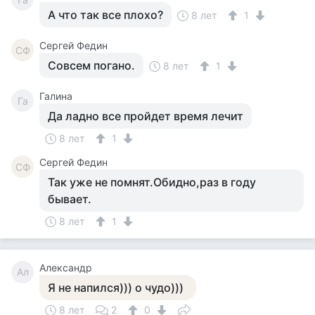
А что так все плохо?
8 лет
1
Сергей Федин
СФ
Совсем погано.
8 лет
1
Галина
Га
Да ладно все пройдет время лечит
8 лет
1
Сергей Федин
СФ
Так уже не помнят.Обидно,раз в году
бывает.
8 лет
1
Александр
Ал
Я не напился))) о чудо)))
8 лет
2
0