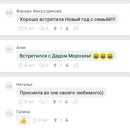
Фарида Фахрутдинова
ФФ
Хорошо встретила Новый год с семьёй!!!
8 лет
0
0
Алик
Ал
Встретился с Дедом Морозом!
8 лет
0
0
Наталья
На
Приснила во сне своего любимого))
8 лет
1
0
Галина
Га
8 лет
1