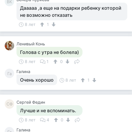
ВК
Дааааа ,а еще на подарки ребенку которой
не возможно отказать
8 лет
1
Ленивый Конь
Голова с утра не болела)
8 лет
1
0
Галина
Га
Очень хорошо
8 лет
1
Сергей Федин
СФ
Лучше и не вспоминать.
8 лет
4
0
Галина
Га