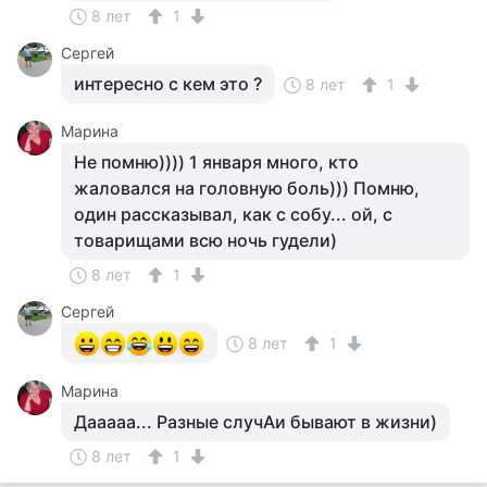
8 лет
1
Сергей
интересно с кем это ?
8 лет
1
Марина
Не помню)))) 1 января много, кто
жаловался на головную боль))) Помню,
один рассказывал, как с собу... ой, с
товарищами всю ночь гудели)
8 лет
1
Сергей
8 лет
1
Марина
Дааааа... Разные случАи бывают в жизни)
8 лет
1