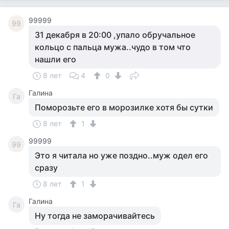
99999
99
31 декабря в 20:00 ,упало обручальное
кольцо с пальца мужа..чудо в том что
нашли его
8 лет
4
0
Галина
Га
Поморозьте его в морозилке хотя бы сутки
8 лет
1
99999
99
Это я читала но уже поздно..муж одел его
сразу
8 лет
1
Галина
Га
Ну тогда не заморачивайтесь