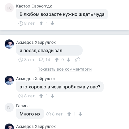
Кастор Своноглдк
КС
В любом возрасте нужно ждать чуда
8 лет
1
Ахмедов Хайруллох
я поезд опаздывал
8 лет
14
0
Показать все комментарии
Ахмедов Хайруллох
это хорошо а чеза проблема у вас?
8 лет
1
Галина
Га
Много их
8 лет
1
Ахмедов Хайруллох