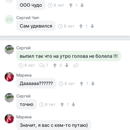
ООО чудо
8 лет
1
Сергей Чип
СЧ
Сам удивился
8 лет
1
Сергей
выпил так что на утро голова не болела !!!
8 лет
7
0
Марина
Даааааа??????
8 лет
1
Сергей
точно
8 лет
1
Марина
Значит, я вас с кем-то путаю)