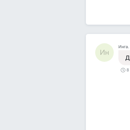
Инга.
Ин
Д
8