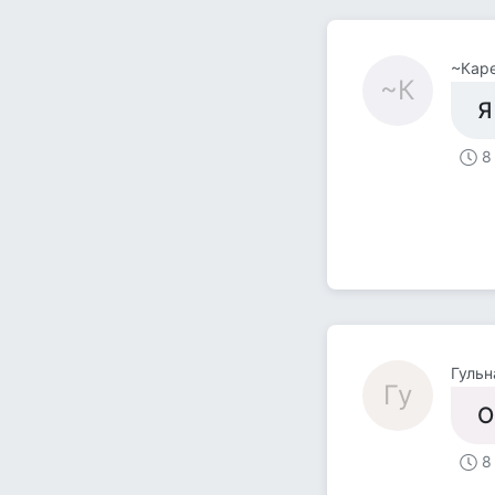
~Каре
~К
Я
8
Гульн
Гу
О
8