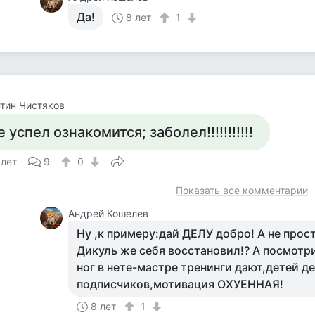
Да!
8 лет
1
тин Чистяков
е успел ознакомится; заболел!!!!!!!!!!!
 лет
9
0
Показать все комментарии
Андрей Кошелев
Ну ,к примеру:дай ДЕЛУ добро! А не прос
Дикуль же себя восстановил!? А посмотри
ног в нете-мастре тренинги дают,детей 
подписчиков,мотивация ОХУЕННАЯ!
8 лет
1