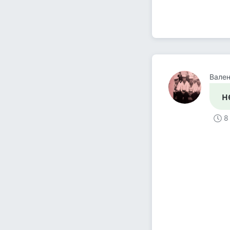
Вален
н
8