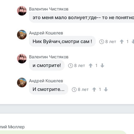
Валентин Чистяков
это меня мало волнует;где-- то не понятно
Андрей Кошелев
Ник Вуйчич,смотри сам !
8 лет
1
Валентин Чистяков
и смотрите!
8 лет
1
Андрей Кошелев
И смотрите...
8 лет
1
олий Мюллер