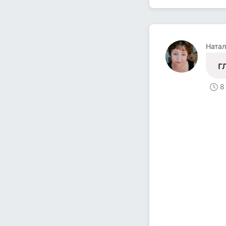
Натал
г
8