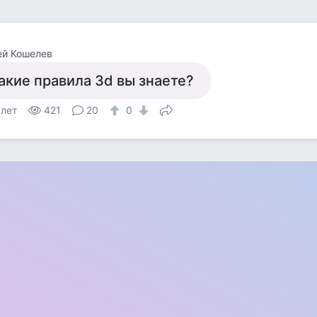
ей Кошелев
акие правила 3d вы знаете?
 лет
421
20
0