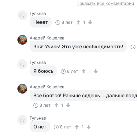
Показать все комментарии
Гульназ
Гу
Нееет
8 лет
1
Андрей Кошелев
Зря! Учись! Это уже необходимость!
Гульназ
Гу
Я боюсь
8 лет
1
Андрей Кошелев
Все боятся! Раньше сядешь....дальше поед
8 лет
1
Гульназ
Гу
О нет
8 лет
1