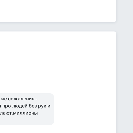
тые сожаления...
 про людей без рук и
делают,миллионы