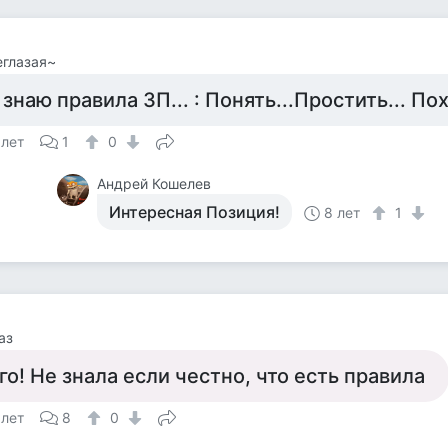
глазая~
 знаю правила 3П... : Понять...Простить... По
 лет
1
0
Андрей Кошелев
Интересная Позиция!
8 лет
1
аз
го! Не знала если честно, что есть правила
 лет
8
0