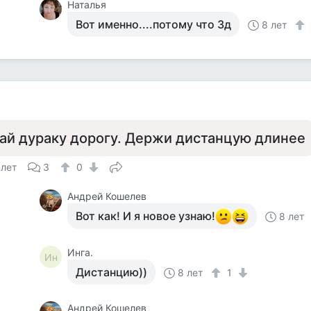
Наталья
Вот именно....потому что 3д
8 лет
ай дураку дорогу. Держи дистанцую длинее
 лет
3
0
Андрей Кошелев
Вот как! И я новое узнаю!
8 лет
Инга.
Ин
Дистанцию))
8 лет
1
Андрей Кошелев