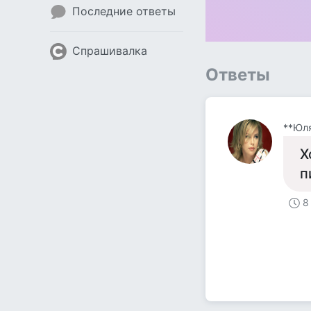
Последние ответы
Спрашивалка
Ответы
**Юл
Х
п
8