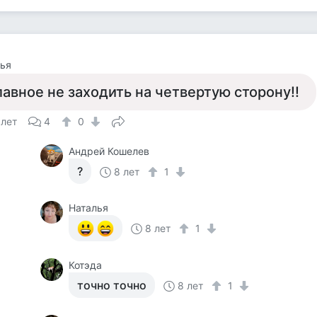
ья
лавное не заходить на четвертую сторону!!
 лет
4
0
Андрей Кошелев
?
8 лет
1
Наталья
8 лет
1
Котэда
точно точно
8 лет
1