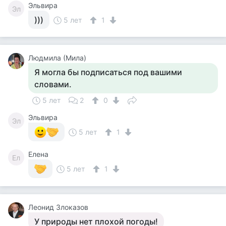
Эльвира
Эл
)))
5 лет
1
Людмила (Мила)
Я могла бы подписаться под вашими
словами.
5 лет
2
0
Эльвира
Эл
5 лет
1
Елена
Ел
5 лет
1
Леонид Злоказов
У природы нет плохой погоды!