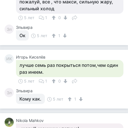
пожалуй, все , что макси, сильную жару,
сильный холод
5 лет
1
0
Эльвира
Эл
Ок
5 лет
1
Игорь Kиселёв
ИK
лучше семь раз покрыться потом,чем один
раз инеем.
5 лет
1
0
Эльвира
Эл
Кому как.
5 лет
1
Nikola Mahkov