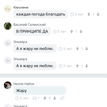
Юрьевна
Юр
каждая погода благодать
5 лет
1
Василий Галемский
В ПРИНЦИПЕ ДА
5 лет
1
Эльвира
Эл
А я жару не люблю.
5 лет
1
Эльвира
Эл
А я жару не люблю.
5 лет
1
Нелля Набок
Жару
5 лет
1
0
Эльвира