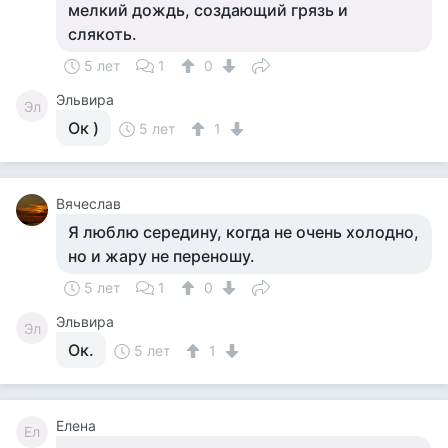
мелкий дождь, создающий грязь и
слякоть.
5 лет
1
0
Эльвира
Эл
Ок )
5 лет
1
Вячеслав
Я люблю середину, когда не очень холодно,
но и жару не переношу.
5 лет
1
0
Эльвира
Эл
Ок.
5 лет
1
Елена
Ел