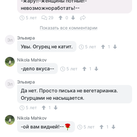
-жару!!-женщины потные!-
невозможноработать!--
5 лет
29
0
Показать все комментарии
Эльвира
Эл
Увы. Огурец не катит.
5 лет
1
Nikola Mahkov
-дело вкуса--
5 лет
1
Эльвира
Эл
Да нет. Просто писька не вегетарианка.
Огурцами не насыщается.
5 лет
1
Nikola Mahkov
-ой вам видней!--
5 лет
1