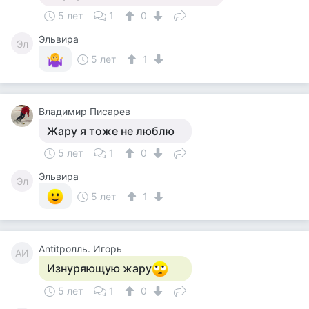
5 лет
1
0
Эльвира
Эл
5 лет
1
Владимир Писарев
Жару я тоже не люблю
5 лет
1
0
Эльвира
Эл
5 лет
1
Antitролль. Игорь
AИ
Изнуряющую жару
5 лет
1
0