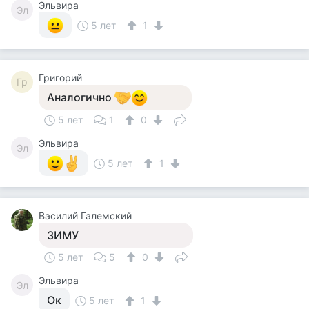
Эльвира
Эл
5 лет
1
Григорий
Гр
Аналогично
5 лет
1
0
Эльвира
Эл
5 лет
1
Василий Галемский
ЗИМУ
5 лет
5
0
Эльвира
Эл
Ок
5 лет
1