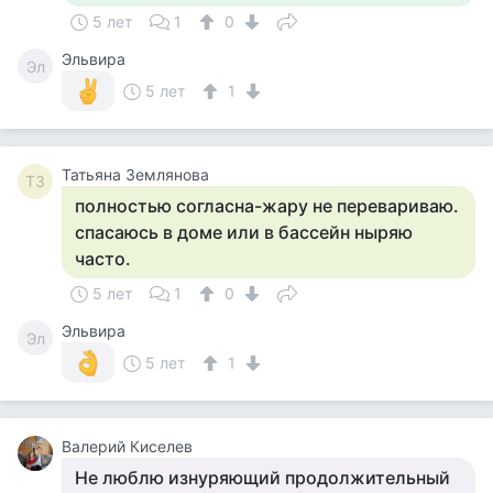
5 лет
1
0
Эльвира
Эл
5 лет
1
Татьяна Землянова
ТЗ
полностью согласна-жару не перевариваю.
спасаюсь в доме или в бассейн ныряю
часто.
5 лет
1
0
Эльвира
Эл
5 лет
1
Валерий Киселев
Не люблю изнуряющий продолжительный