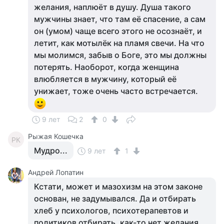
желания, наплюёт в душу. Душа такого
мужчины знает, что там её спасение, а сам
он (умом) чаще всего этого не осознаёт, и
летит, как мотылёк на пламя свечи. На что
мы молимся, забыв о Боге, это мы должны
потерять. Наоборот, когда женщина
влюбляется в мужчину, который её
унижает, тоже очень часто встречается.
9 лет
2
0
Рыжая Кошечка
РК
Мудро...
9 лет
1
Андрей Лопатин
Кстати, может и мазохизм на этом законе
основан, не задумывался. Да и отбирать
хлеб у психологов, психотерапевтов и
политиков отбирать, как-то нет желания.