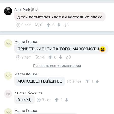
Alex Dark 🇷🇺
д так посмотреть все ли настолько плохо
9 лет
0
0
Марта Кошка
МК
ПРИВЕТ, КИС! ТИПА ТОГО. МАЗОХИСТЫ
9 лет
14
0
Показать все комментарии
Марта Кошка
МК
МОЛОДЕЦ! НАЙДИ ЕЕ
9 лет
1
Рыжая Кошечка
РК
А ты?))
9 лет
1
Марта Кошка
МК