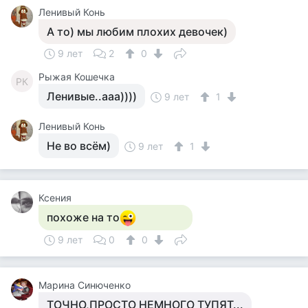
Ленивый Конь
А то) мы любим плохих девочек)
9 лет
2
0
Рыжая Кошечка
РК
Ленивые..ааа))))
9 лет
1
Ленивый Конь
Не во всём)
9 лет
1
Ксения
похоже на то
9 лет
0
0
Марина Синюченко
ТОЧНО,ПРОСТО НЕМНОГО ТУПЯТ...