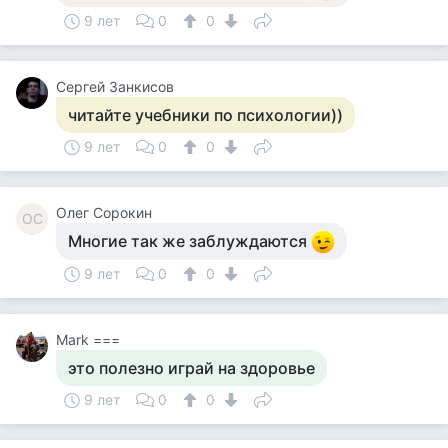
9 лет
0
0
Сергей Занкисов
читайте учебники по психологии))
9 лет
0
0
Олег Сорокин
ОС
Многие так же заблуждаются
9 лет
0
0
Mark ===
это полезно играй на здоровье
9 лет
0
0