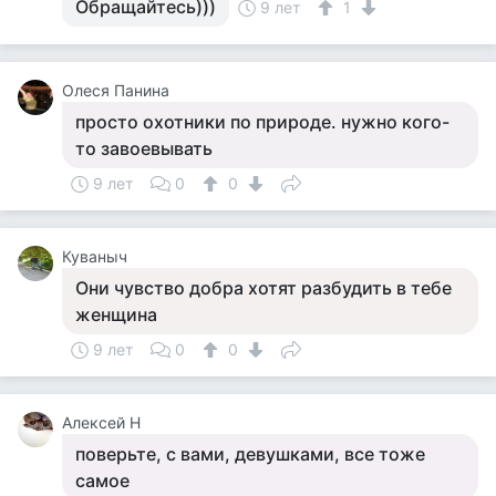
Обращайтесь)))
9 лет
1
Олеся Панина
просто охотники по природе. нужно кого-
то завоевывать
9 лет
0
0
Куваныч
Они чувство добра хотят разбудить в тебе
женщина
9 лет
0
0
Алексей Н
поверьте, с вами, девушками, все тоже
самое