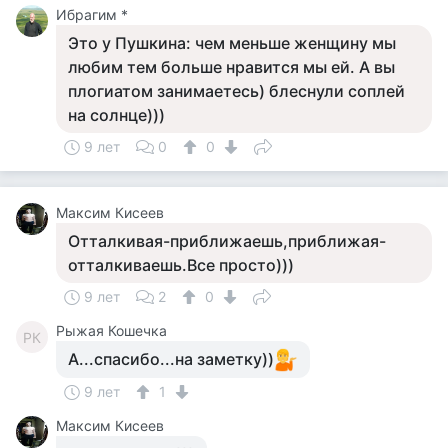
Ибрагим *
Это у Пушкина: чем меньше женщину мы
любим тем больше нравится мы ей. А вы
плогиатом занимаетесь) блеснули соплей
на солнце)))
9 лет
0
0
Максим Кисеев
Отталкивая-приближаешь,приближая-
отталкиваешь.Все просто)))
9 лет
2
0
Рыжая Кошечка
РК
А...спасибо...на заметку))
9 лет
1
Максим Кисеев