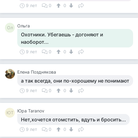
9 лет
0
0
Ольга
Ол
Охотники. Убегаешь - догоняют и
наоборот...
9 лет
0
0
Елена Позднякова
а так всегда, они по-хорошему не понимают
9 лет
0
0
Юра Taranov
ЮT
Нет,хочется отомстить, вдуть и бросить...
9 лет
0
0