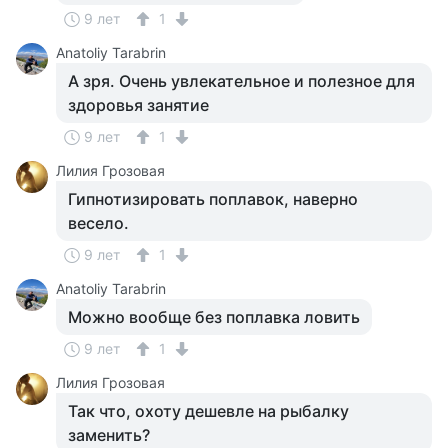
9 лет
1
Anatoliy Tarabrin
А зря. Очень увлекательное и полезное для
здоровья занятие
9 лет
1
Лилия Грозовая
Гипнотизировать поплавок, наверно
весело.
9 лет
1
Anatoliy Tarabrin
Можно вообще без поплавка ловить
9 лет
1
Лилия Грозовая
Так что, охоту дешевле на рыбалку
заменить?