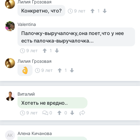
Лилия Грозовая
Конкретно, что?
9 лет
1
Valentina
Палочку-выручалочку,она поет,что у нее
есть палочка-выручалочка...
9 лет
1
Лилия Грозовая
9 лет
1
Виталий
Хотеть не вредно..
9 лет
0
0
Алена Кичанова
АК