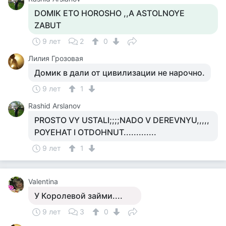
DOMIK ETO HOROSHO ,,A ASTOLNOYE
ZABUT
9 лет
2
0
Лилия Грозовая
Домик в дали от цивилизации не нарочно.
9 лет
1
Rashid Arslanov
PROSTO VY USTALI;;;;NADO V DEREVNYU,,,,,
POYEHAT I OTDOHNUT.............
9 лет
1
Valentina
У Королевой займи....
9 лет
3
0