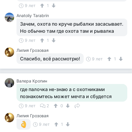
9 лет
1
Anatoliy Tarabrin
Зачем, охота по круче рыбалки засасывает.
Но обычно там где охота там и рывалка
9 лет
1
Лилия Грозовая
Спасибо, всё рассмотрю!
9 лет
1
Валера Кропин
где палочка не-знаю а с охотниками
познакомтесь может мечта и сбудется
9 лет
2
0
Лилия Грозовая
9 лет
1