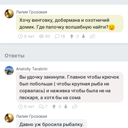
Лилия Грозовая
Хочу винтовку, добермана и охотничий
домик. Где палочку волшебную найти?
9 лет
90
18
0
Ответы
Anatoliy Tarabrin
Вы удочку закинули. Главное чтобы крючок
был побольше ( чтобы крупная рыба не
сорвалась) и наживка чтобы была не на
пескаря, а хотя бы на сома
9 лет
7
0
Лилия Грозовая
Давно уж бросила рыбалку.