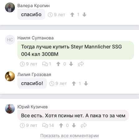
Валера Кропин
спасибо
9 лет
1
Наиля Султанова
НС
Тогда лучше купить Steyr Mannlicher SSG
004 кал 300ВМ
9 лет
1
0
Лилия Грозовая
спасибо!
9 лет
1
Юрий Кузичев
Все есть. Хотя псины нет. А пака то за чем
9 лет
14
0
Показать все комментарии