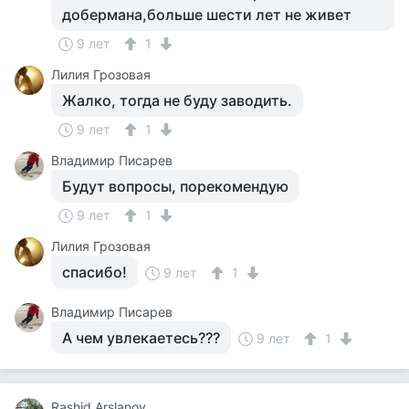
добермана,больше шести лет не живет
9 лет
1
Лилия Грозовая
Жалко, тогда не буду заводить.
9 лет
1
Владимир Писарев
Будут вопросы, порекомендую
9 лет
1
Лилия Грозовая
спасибо!
9 лет
1
Владимир Писарев
А чем увлекаетесь???
9 лет
1
Rashid Arslanov