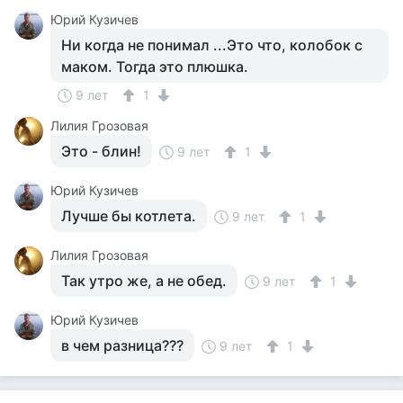
Юрий Кузичев
Ни когда не понимал ...Это что, колобок с
маком. Тогда это плюшка.
9 лет
1
Лилия Грозовая
Это - блин!
9 лет
1
Юрий Кузичев
Лучше бы котлета.
9 лет
1
Лилия Грозовая
Так утро же, а не обед.
9 лет
1
Юрий Кузичев
в чем разница???
9 лет
1