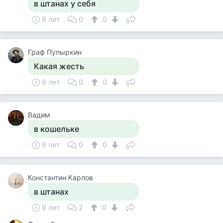
в штанах у себя
9 лет
0
0
Граф Пупыркин
Какая жесть
9 лет
0
0
Вадим
в кошельке
9 лет
0
0
Константин Карлов
в штанах
9 лет
2
0