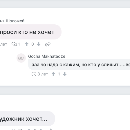
лья Шоломей
проси кто не хочет
 лет
1
0
Gocha Makhatadze
GM
ааа чо надо с кажим, но кто у слишит.....
8 лет
1
удожник хочет...