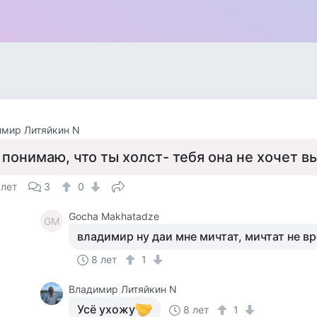
имир Литяйкин N
 понимаю, что ты холст- тебя она не хочет в
 лет
3
0
Gocha Makhatadze
GM
владимир ну даи мне мичтат, мичтат не в
8 лет
1
Владимир Литяйкин N
Усё ухожу
8 лет
1