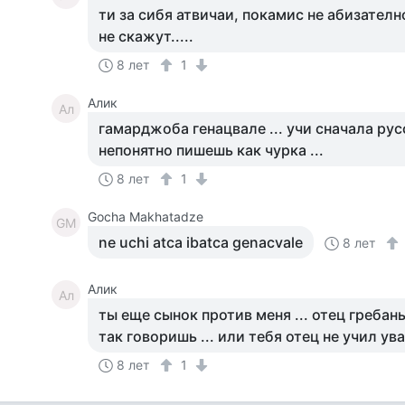
ти за сибя атвичаи, покамис не абизателн
не скажут.....
8 лет
1
Алик
Ал
гамарджоба генацвале ... учи сначала русс
непонятно пишешь как чурка ...
8 лет
1
Gocha Makhatadze
GM
ne uchi atca ibatca genacvale
8 лет
Алик
Ал
ты еще сынок против меня ... отец гребан
так говоришь ... или тебя отец не учил у
8 лет
1