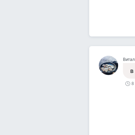
Витал
в
8