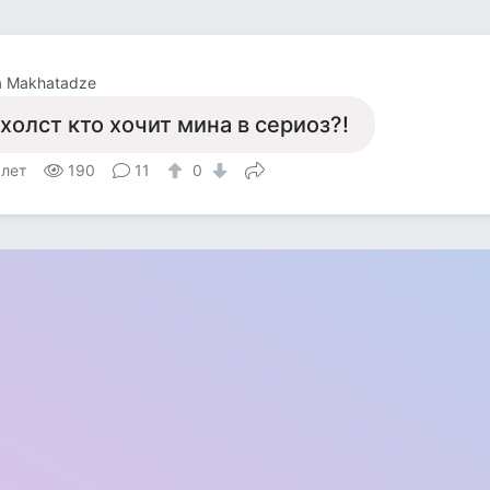
 Makhatadze
 холст кто хочит мина в сериоз?!
 лет
190
11
0