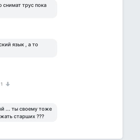
о снимат трус пока
кий язык , а то
1
ый ... ты своему тоже
важать старших ???