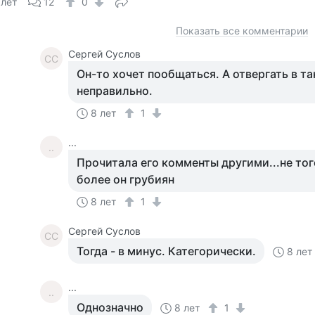
 лет
12
0
Показать все комментарии
Сергей Суслов
СС
Он-то хочет пообщаться. А отвергать в т
неправильно.
8 лет
1
...
..
Прочитала его комменты другими...не того
более он грубиян
8 лет
1
Сергей Суслов
СС
Тогда - в минус. Категорически.
8 лет
...
..
Однозначно
8 лет
1