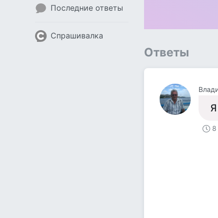
Последние ответы
Спрашивалка
Ответы
Влад
Я
8