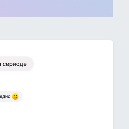
ы сериоде
редно