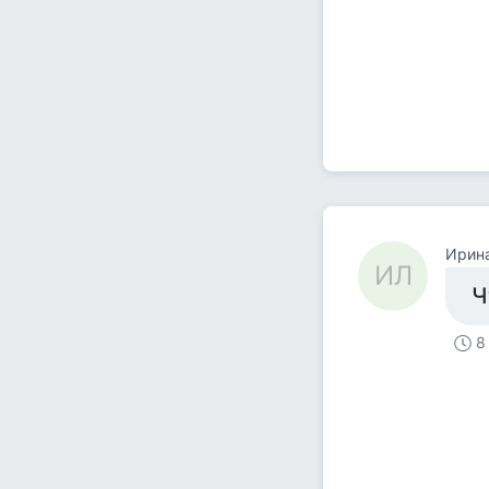
Ирин
ИЛ
Ч
8