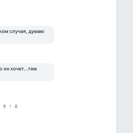
аком случая, думаю
 он хочет...тем
1