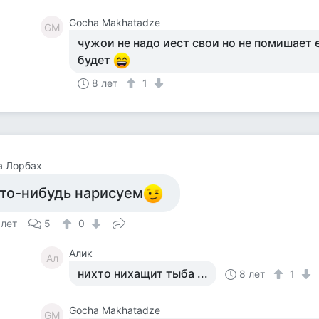
Gocha Makhatadze
GM
чужои не надо иест свои но не помишает 
будет
8 лет
1
а Лорбах
то-нибудь нарисуем
 лет
5
0
Алик
Ал
нихто нихащит тыба ...
8 лет
1
Gocha Makhatadze
GM