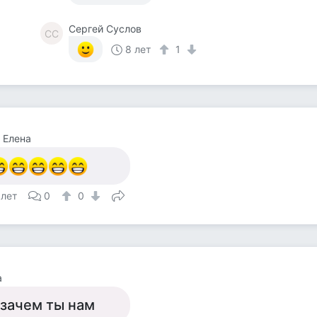
Сергей Суслов
СС
8 лет
1
 Елена
 лет
0
0
а
 зачем ты нам