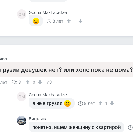
Gocha Makhatadze
GM
8 лет
1
ина
 грузии девушек нет? или холс пока не дома?
 лет
3
0
Gocha Makhatadze
GM
я не в грузии
8 лет
1
Виталина
понятно. ищем женщину с квартирой