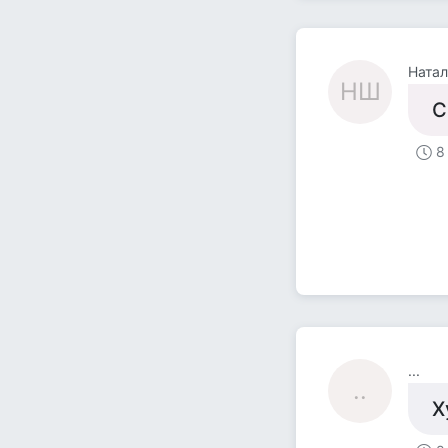
Ната
НШ
С
8
...
..
Х