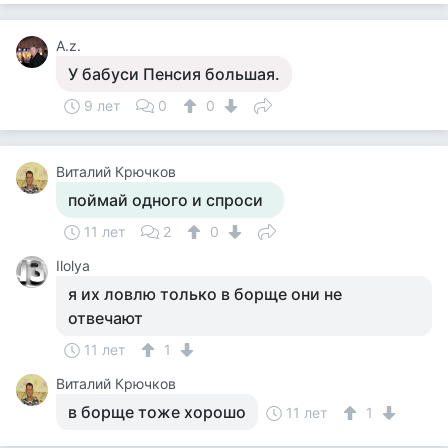
А.z.
У бабуси Пенсия большая.
9 лет
0
0
Виталий Крючков
поймай одного и спроси
11 лет
2
0
Ilolya
я их ловлю только в борще они не
отвечают
11 лет
1
Виталий Крючков
в борще тоже хорошо
11 лет
1