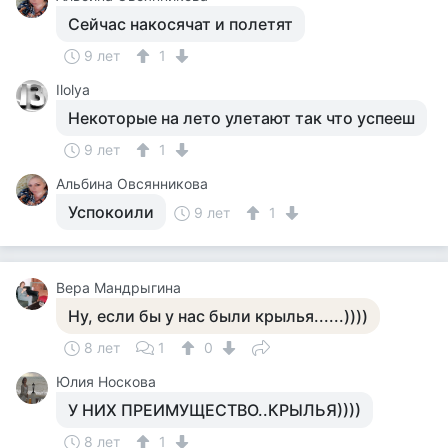
Сейчас накосячат и полетят
9 лет
1
Ilolya
Некоторые на лето улетают так что успееш
9 лет
1
Альбина Овсянникова
Успокоили
9 лет
1
Вера Мандрыгина
Ну, если бы у нас были крылья......))))
8 лет
1
0
Юлия Носкова
У НИХ ПРЕИМУЩЕСТВО..КРЫЛЬЯ))))
8 лет
1