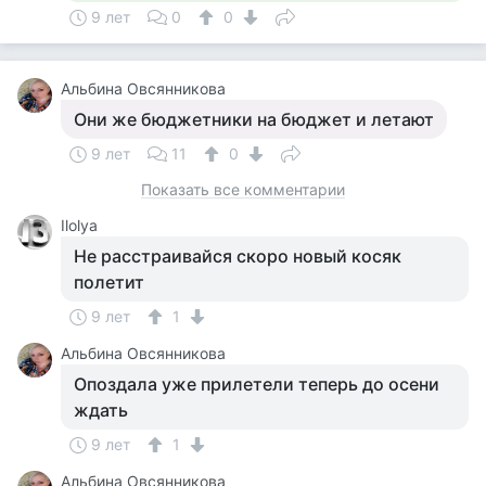
9 лет
0
0
Альбина Овсянникова
Они же бюджетники на бюджет и летают
9 лет
11
0
Показать все комментарии
Ilolya
Не расстраивайся скоро новый косяк
полетит
9 лет
1
Альбина Овсянникова
Опоздала уже прилетели теперь до осени
ждать
9 лет
1
Альбина Овсянникова