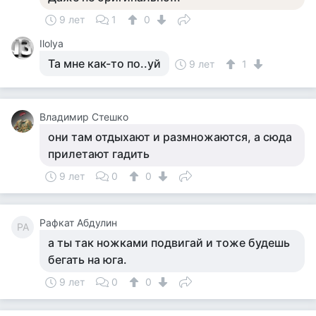
9 лет
1
0
Ilolya
Та мне как-то по..уй
9 лет
1
Владимир Стешко
они там отдыхают и размножаются, а сюда
прилетают гадить
9 лет
0
0
Рафкат Абдулин
РА
а ты так ножками подвигай и тоже будешь
бегать на юга.
9 лет
0
0