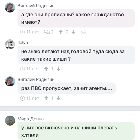
Виталий Радыгин
а где они прописаны? какое гражданство
имеют?
11 лет
2
0
Ilolya
не знаю летают над головой туда сюда за
какие такие шиши ?
11 лет
1
Виталий Радыгин
раз ПВО пропускает, зачит агенты....
11 лет
1
Мира Донна
у них все включено и на шиши плевать
хлтели