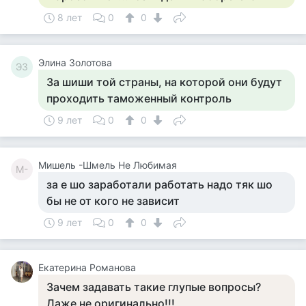
8 лет
0
0
Элина Золотова
ЭЗ
За шиши той страны, на которой они будут
проходить таможенный контроль
9 лет
0
0
Мишель -Шмель Не Любимая
М-
за е шо заработали работать надо тяк шо
бы не от кого не зависит
9 лет
0
0
Екатерина Романова
Зачем задавать такие глупые вопросы?
Даже не оригинально!!!