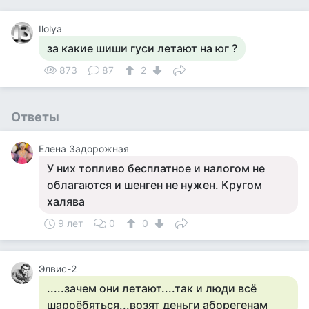
Ilolya
за какие шиши гуси летают на юг ?
873
87
2
Ответы
Елена Задорожная
У них топливо бесплатное и налогом не
облагаются и шенген не нужен. Кругом
халява
9 лет
0
0
Элвис-2
.....зачем они летают....так и люди всё
шароёбяться...возят деньги аборегенам