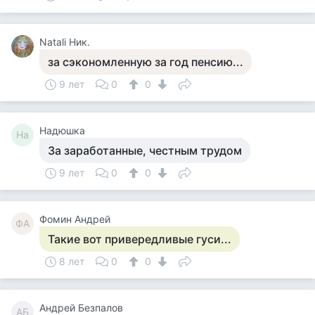
Natali Ник.
за сэкономленную за год пенсию...
9 лет
0
0
Надюшка
На
За заработанные, честным трудом
9 лет
0
0
Фомин Андрей
ФА
Такие вот привередливые гуси...
8 лет
0
0
Андрей Безпалов
АБ