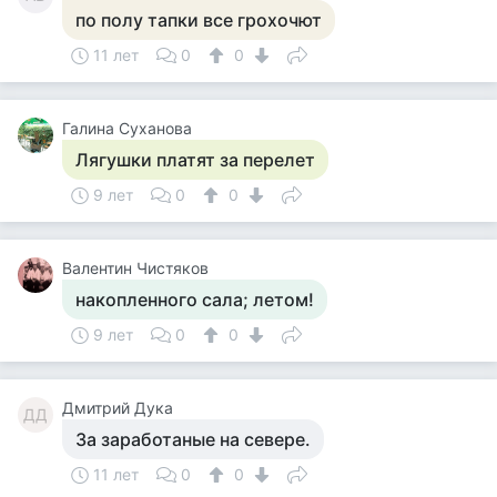
по полу тапки все грохочют
11 лет
0
0
Галина Суханова
Лягушки платят за перелет
9 лет
0
0
Валентин Чистяков
накопленного сала; летом!
9 лет
0
0
Дмитрий Дука
ДД
За заработаные на севере.
11 лет
0
0