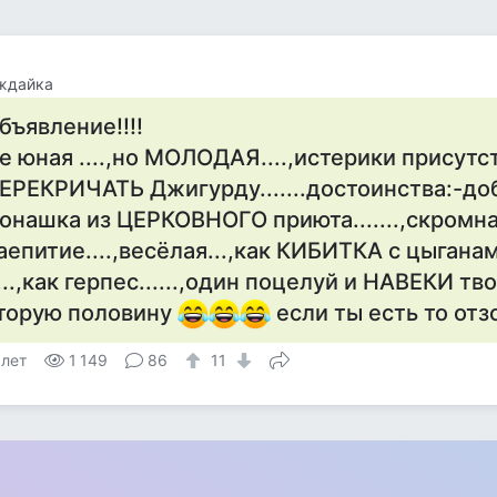
ждайка
бъявление!!!!
е юная ....,но МОЛОДАЯ....,истерики присутств
ЕРЕКРИЧАТЬ Джигурду.......достоинства:-добр
онашка из ЦЕРКОВНОГО приюта.......,скромна
аепитие....,весёлая...,как КИБИТКА с цыганами
....,как герпес......,один поцелуй и НАВЕКИ тв
торую половину
если ты есть то от
 лет
1 149
86
11