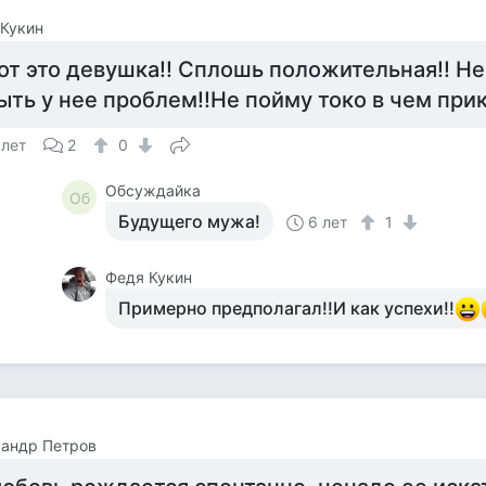
Кукин
от это девушка!! Сплошь положительная!! Н
ыть у нее проблем!!Не пойму токо в чем прик
 лет
2
0
Обсуждайка
Об
Будущего мужа!
6 лет
1
Федя Кукин
Примерно предполагал!!И как успехи!!
сандр Петров