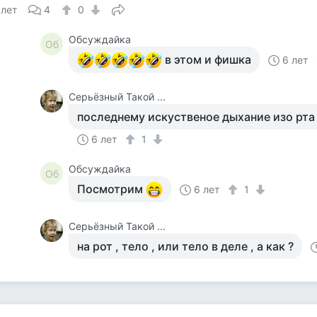
 лет
4
0
Обсуждайка
Об
в этом и фишка
6 лет
Серьёзный Такой ...
последнему искуственое дыхание изо рта 
6 лет
1
Обсуждайка
Об
Посмотрим
6 лет
1
Серьёзный Такой ...
на рот , тело , или тело в деле , а как ?