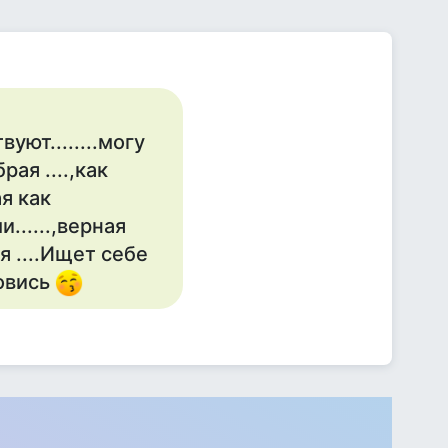
уют........могу
ая ....,как
я как
......,верная
оя ....Ищет себе
зовись