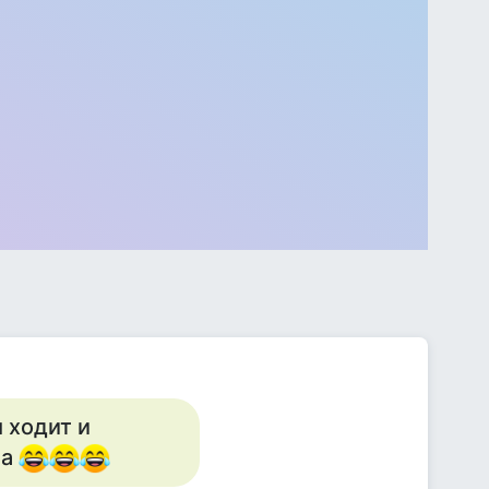
м ходит и
ла