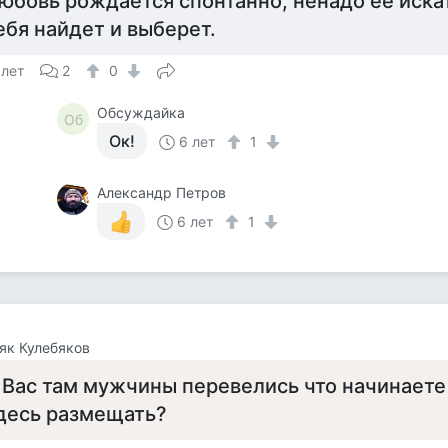
юбовь рождается спонтанно, ненадо ее искат
ебя найдет и выберет.
 лет
2
0
Обсуждайка
Об
Ок!
6 лет
1
Александр Петров
6 лет
1
як Кулебяков
 Вас там мужчины перевелись что начинаете
десь размещать?