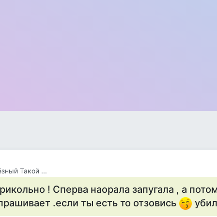
зный Такой ...
рикольно ! Сперва наорала запугала , а пото
прашивает .если ты есть то отзовись
уби