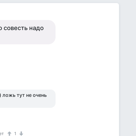
но совесть надо
) ложь тут не очень
ет
1