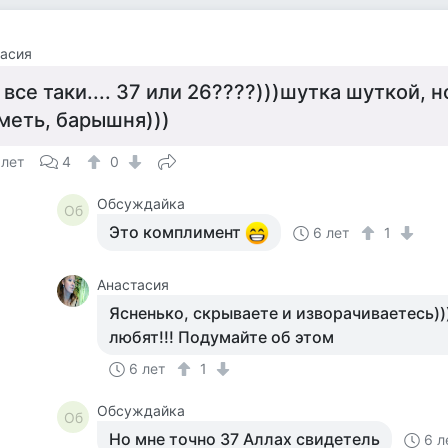
асия
 все таки.... 37 или 26????)))шутка шуткой, 
меть, барышня)))
 лет
4
0
Обсуждайка
Об
Это комплимент
6 лет
1
Анастасия
Ясненько, скрываете и изворачиваетесь))
любят!!! Подумайте об этом
6 лет
1
Обсуждайка
Об
Но мне точно 37 Аллах свидетель
6 л