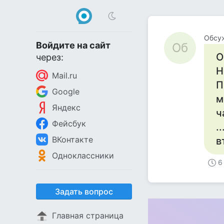
Обсу
Войдите на сайт
Об
О
через:
Н
Mail.ru
П
Google
м
Яндекс
ч
Фейсбук
.
ВКонтакте
в
Одноклассники
6
Задать вопрос
Главная страница