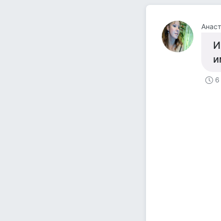
Анаст
И
и
6