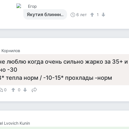
Егор
Якутия блиннн..
6 лет
1
 Корнилов
не люблю когда очень сильно жарко за 35+ и
но -30
* тепла норм / -10-15* прохлады -норм
0
0
el Lvovich Kunin