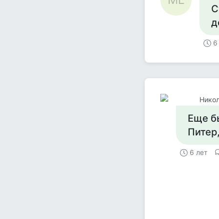
С
д
6
Никол
Еще б
Питер
6 лет