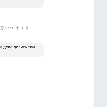
6 лет
1
ом деле,делить там