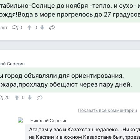
табильно-Солнце до ноября -тепло. и сухо- 
ождя!Вода в море прогрелось до 27 градусов
 лет
0
0
ай Серегин
ы город объявляли для ориентирования.
,жара,прохладу обещают через пару дней.
20
0
Показать все комментарии
Николай Серегин
Ага,там у вас и Казахстан недалеко...Никог
на Каспии и в южном Казахстане был,прое