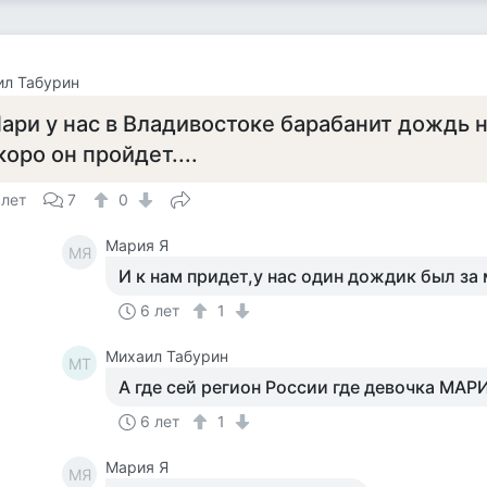
ил Табурин
ари у нас в Владивостоке барабанит дождь н
коро он пройдет....
 лет
7
0
Мария Я
МЯ
И к нам придет,у нас один дождик был за
6 лет
1
Михаил Табурин
МТ
А где сей регион России где девочка МАР
6 лет
1
Мария Я
МЯ