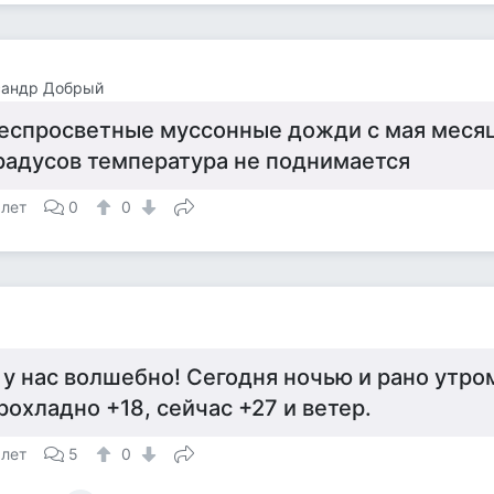
сандр Добрый
еспросветные муссонные дожди с мая месяц
радусов температура не поднимается
 лет
0
0
а
 у нас волшебно! Сегодня ночью и рано утро
рохладно +18, сейчас +27 и ветер.
 лет
5
0