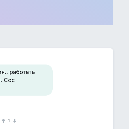
я.. работать
. Сос
1