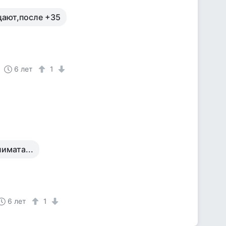
щают,после +35
6 лет
1
имата...
6 лет
1