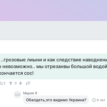
..грозовые лиыни и как следствие наводнени
о невозможно.. мы отрезанвы большой водой
кончается сос!
2
0
Мария Я
МЯ
Обалдеть,это видимо Украина?
6 лет