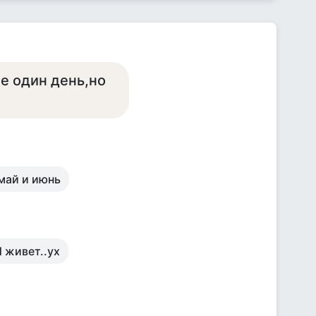
е один день,но
 май и июнь
И живет..ух