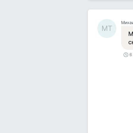
Миха
МТ
М
с
6