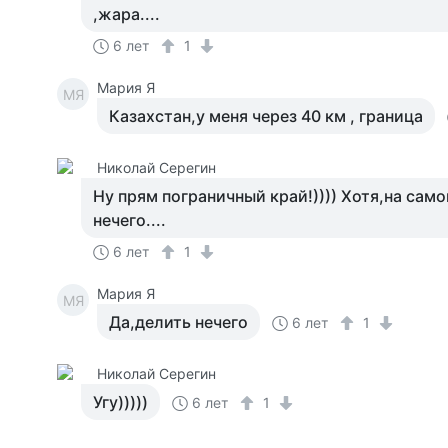
,жара....
6 лет
1
Мария Я
МЯ
Казахстан,у меня через 40 км , граница
Николай Серегин
Ну прям пограничный край!)))) Хотя,на сам
нечего....
6 лет
1
Мария Я
МЯ
Да,делить нечего
6 лет
1
Николай Серегин
Угу)))))
6 лет
1