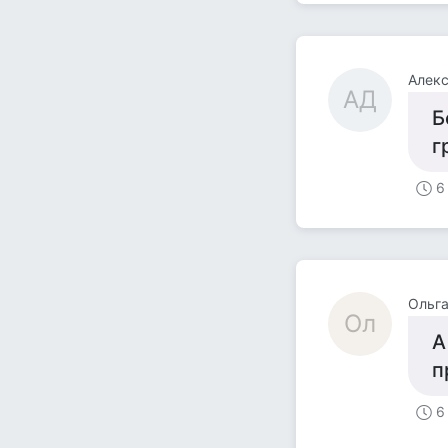
Алек
АД
Б
г
6
Ольг
Ол
А
п
6