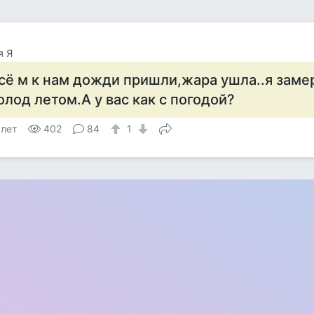
я Я
сё м к нам дожди пришли,жара ушла..я зам
олод летом.А у вас как с погодой?
 лет
402
84
1