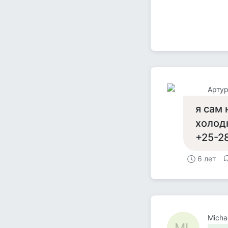
Артур
я сам 
холод
+25-28
6 лет
Micha
ML