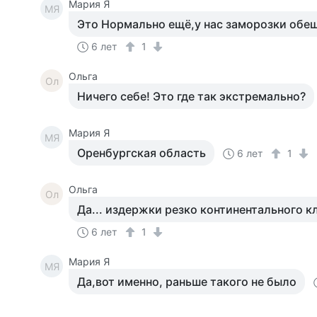
Мария Я
МЯ
Это Нормально ещё,у нас заморозки обе
6 лет
1
Ольга
Ол
Ничего себе! Это где так экстремально?
Мария Я
МЯ
Оренбургская область
6 лет
1
Ольга
Ол
Да... издержки резко континентального кл
6 лет
1
Мария Я
МЯ
Да,вот именно, раньше такого не было