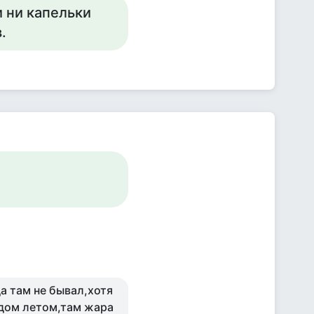
и ни капельки
.
да там не бывал,хотя
здом летом,там жара