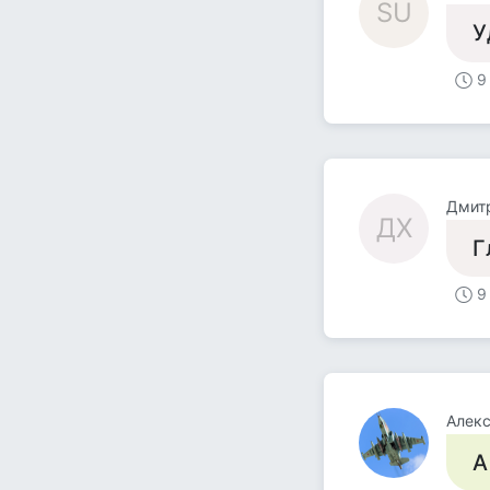
SU
У
9
Дмит
ДХ
Г
9
Алек
А