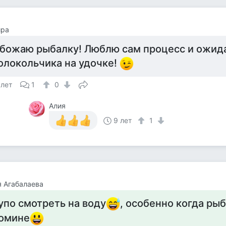
ира
божаю рыбалку! Люблю сам процесс и ожид
олокольчика на удочке!
 лет
1
0
Алия
9 лет
1
 Агабалаева
упо смотреть на воду
, особенно когда рыб
омине