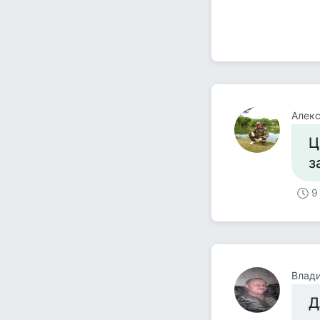
Алекс
Ц
з
9
Влад
Д