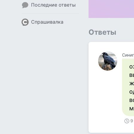
Последние ответы
Спрашивалка
Ответы
Сини
о
в
ж
о
в
мн
9