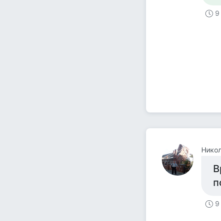
9
Никол
В
п
9