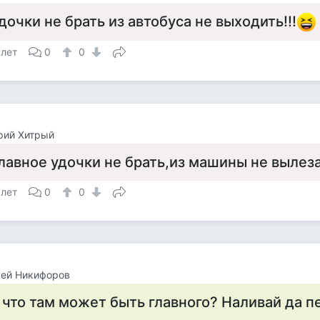
дочки не брать из автобуса не выходить!!!
 лет
0
0
рий Хитрый
лавное удочки не брать,из машины не вылез
 лет
0
0
сей Никифоров
 что там может быть главного? Наливай да п