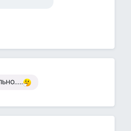
НО.....