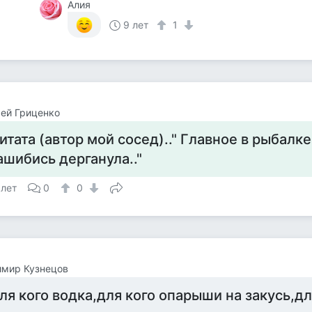
Алия
9 лет
1
ей Гриценко
итата (автор мой сосед).." Главное в рыбалке
ашибись дерганула.."
 лет
0
0
имир Кузнецов
ля кого водка,для кого опарыши на закусь,дл