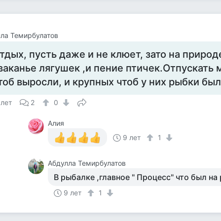
ла Темирбулатов
тдых, пусть даже и не клюет, зато на природ
ваканье лягушек ,и пение птичек.Отпускать 
тоб выросли, и крупных чтоб у них рыбки были
 лет
2
0
Алия
9 лет
1
Абдулла Темирбулатов
В рыбалке ,главное " Процесс" что был на 
9 лет
1