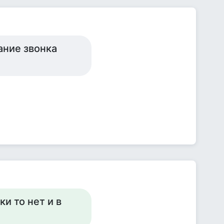
ание звонка
ки то нет и в