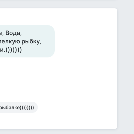
е, Вода,
мелкую рыбку,
.)))))))
рыбалке))))))))