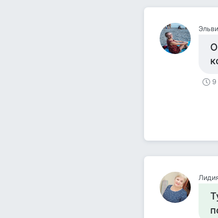
Эльв
О
к
9
Лидия
Т
п