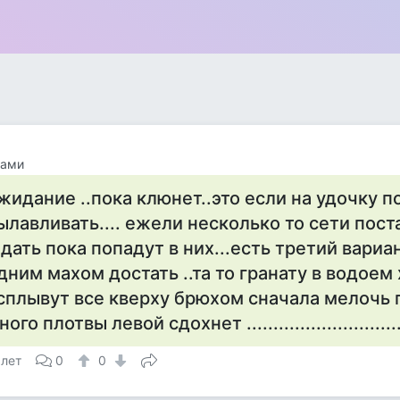
гами
жидание ..пока клюнет..это если на удочку п
ылавливать.... ежели несколько то сети пост
дать пока попадут в них...есть третий вариа
дним махом достать ..та то гранату в водоем 
сплывут все кверху брюхом сначала мелочь
ого плотвы левой сдохнет ...............................
 лет
0
0