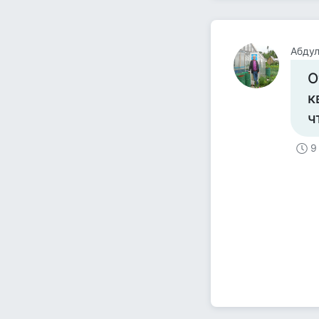
Абдул
О
к
ч
9