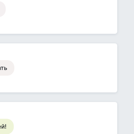
ать
ей!