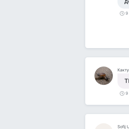
д
9
Какту
Т
9
Sofij