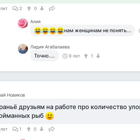
 лет
2
0
Алия
нам женщинам не понять...
Лидия Агабалаева
Точно....
9 лет
1
ай Новиков
раньё друзьям на работе про количество уло
ойманных рыб
 лет
1
0