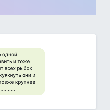
о одной
авить и тоже
нт всех рыбок
хуякнуть они и
 позже крупнее
........