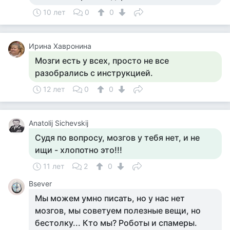
10 лет
0
0
Ирина Хавронина
Мозги есть у всех, просто не все
разобрались с инструкцией.
12 лет
0
0
Anatolij Sichevskij
Судя по вопросу, мозгов у тебя нет, и не
ищи - хлопотно это!!!
11 лет
2
0
Bsever
Мы можем умно писать, но у нас нет
мозгов, мы советуем полезные вещи, но
бестолку... Кто мы? Роботы и спамеры.