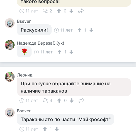
такого вопроса!
11 лет
2
0
Bsever
Раскусили!
11 лет
1
Надежда Береза(Жук)
11 лет
1
Леонид
При покупке обращайте внимание на
наличие тараканов
11 лет
4
0
Bsever
Тараканы это по части "Майкрософт"
11 лет
1