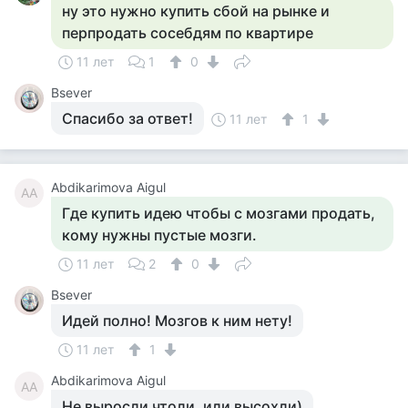
ну это нужно купить сбой на рынке и
перпродать сосебдям по квартире
11 лет
1
0
Bsever
Спасибо за ответ!
11 лет
1
Abdikarimova Aigul
AA
Где купить идею чтобы с мозгами продать,
кому нужны пустые мозги.
11 лет
2
0
Bsever
Идей полно! Мозгов к ним нету!
11 лет
1
Abdikarimova Aigul
AA
Не выросли чтоли, или высохли)