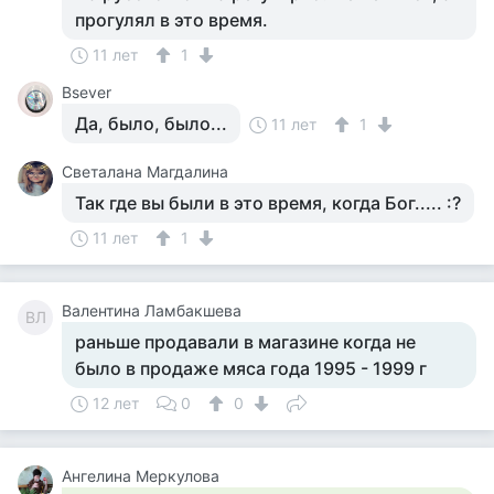
прогулял в это время.
11 лет
1
Bsever
Да, было, было...
11 лет
1
Светалана Магдалина
Так где вы были в это время, когда Бог..... :?
11 лет
1
Валентина Ламбакшева
ВЛ
раньше продавали в магазине когда не
было в продаже мяса года 1995 - 1999 г
12 лет
0
0
Ангелина Меркулова