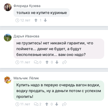
Флорида Кузева
только не купите куриные
12 лет
1
Дарья Иванова
не грузитесь! нет никакой гарантии, что
поймете... денег не будет, а будут
бесполезные мозги... вам оно надо?
11 лет
0
0
Мальчик Лёлик
Купить надо в первую очередь вагон водки,
водку продать, ну а деньги потом с успехом
пропить!
11 лет
2
0