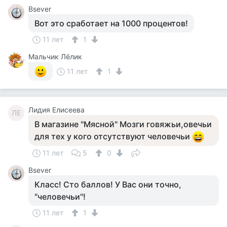
Bsever
Вот это сработает на 1000 процентов!
11 лет
1
Мальчик Лёлик
11 лет
1
Лидия Елисеева
ЛЕ
В магазине "Мясной" Мозги говяжьи,овечьи
для тех у кого отсутствуют человечьи
11 лет
5
0
Bsever
Класс! Сто баллов! У Вас они точно,
"человечьи"!
11 лет
1