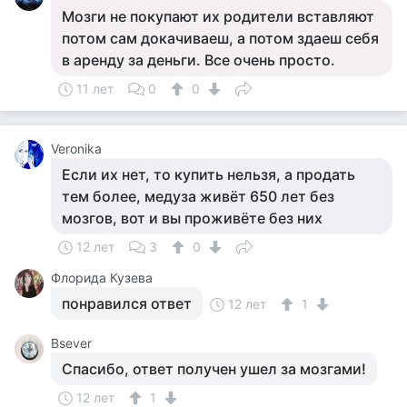
Мозги не покупают их родители вставляют
потом сам докачиваеш, а потом здаеш себя
в аренду за деньги. Все очень просто.
11 лет
0
0
Veronika
Если их нет, то купить нельзя, а продать
тем более, медуза живёт 650 лет без
мозгов, вот и вы проживёте без них
12 лет
3
0
Флорида Кузева
понравился ответ
12 лет
1
Bsever
Спасибо, ответ получен ушел за мозгами!
12 лет
1