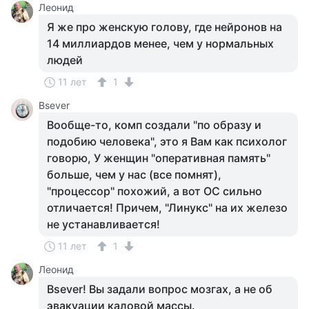
Леонид
Я же про женскую голову, где нейронов на
14 миллиардов менее, чем у нормальных
людей
11 лет
1
Bsever
Вообще-то, комп создали "по образу и
подобию человека", это я Вам как психолог
говорю, У женщин "оперативная память"
больше, чем у нас (все помнят),
"процессор" похожий, а вот ОС сильно
отличается! Причем, "Линукс" на их железо
не устанавливается!
11 лет
1
Леонид
Bsever! Вы задали вопрос мозгах, а не об
эвакуации каловой массы.