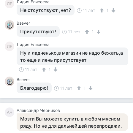
Лидия Елисеева
ЛЕ
Не отсутствуют ,нет?
11 лет
1
Bsever
Присутствуют!
11 лет
1
Лидия Елисеева
ЛЕ
Ну и ладненько,в магазин не надо бежать,а
то еще и лень присутствует
11 лет
1
Bsever
Благодарю!
11 лет
1
Александр Черников
АЧ
Мозги Вы можете купить в любом мясном
ряду. Но не для дальнейшей перепродажи.