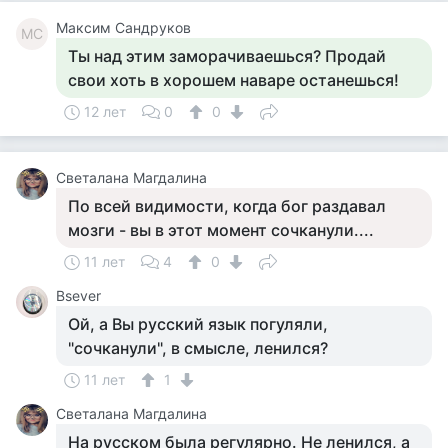
Максим Сандруков
МС
Ты над этим заморачиваешься? Продай
свои хоть в хорошем наваре останешься!
12 лет
0
0
Светалана Магдалина
По всей видимости, когда бог раздавал
мозги - вы в этот момент сочканули....
11 лет
4
0
Bsever
Ой, а Вы русский язык погуляли,
"сочканули", в смысле, ленился?
11 лет
1
Светалана Магдалина
На русском была регулярно. Не ленился, а