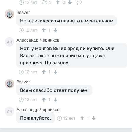
12 лет
4
0
Bsever
Не в физическом плане, а в ментальном
12 лет
1
Александр Черников
АЧ
Нет, у ментов Вы их вряд ли купите. Они
Вас за такое пожелание могут даже
привлечь. По закону.
12 лет
1
Bsever
Всем спасибо ответ получен!
12 лет
1
Александр Черников
АЧ
Пожалуйста.
12 лет
1