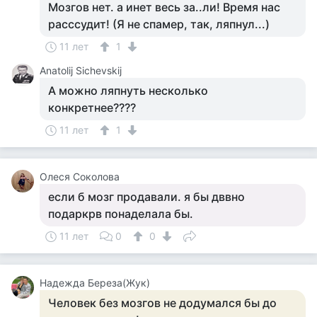
Мозгов нет. а инет весь за..ли! Время нас
расссудит! (Я не спамер, так, ляпнул...)
11 лет
1
Anatolij Sichevskij
А можно ляпнуть несколько
конкретнее????
11 лет
1
Олеся Соколова
если б мозг продавали. я бы дввно
подаркрв понаделала бы.
11 лет
0
0
Надежда Береза(Жук)
Человек без мозгов не додумался бы до