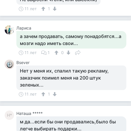
11 лет
1
Лариса
а зачем продавать, самому понадобятся...а
мозги надо иметь свои...
11 лет
1
0
Bsever
Нет у меня их, спалил такую рекламу,
заказчик поимел меня на 200 штук
зеленых...
11 лет
1
Наташа *****
Н*
м да...если бы они продавались,было бы
легче выбирать подарки...