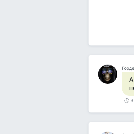
Горде
А
п
9