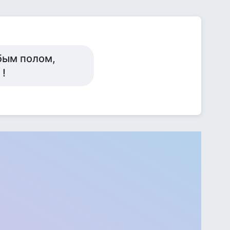
бым полом,
 !