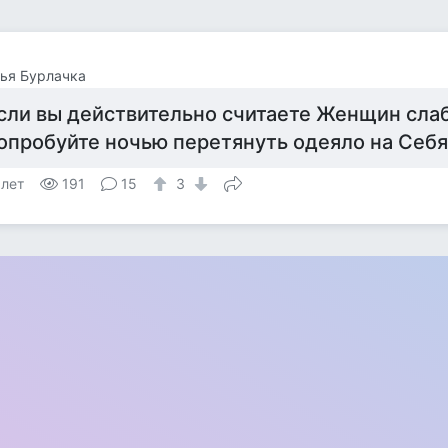
ья Бурлачка
сли вы действительно считаете Женщин сла
опробуйте ночью перетянуть одеяло на Себя
 лет
191
15
3