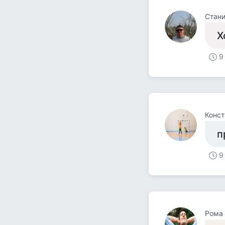
Стан
Х
9
Конст
п
9
Рома 