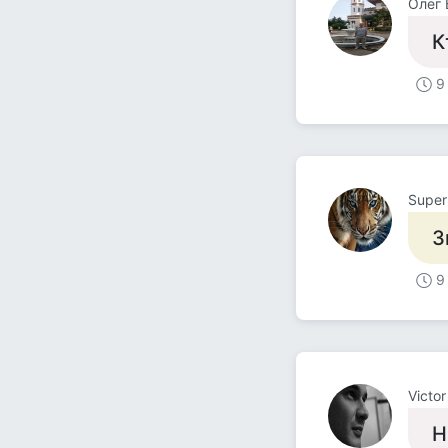
Олег 
К
9
Super
З
9
Victo
Н