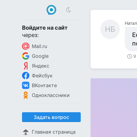
Натал
Войдите на сайт
НБ
Е
через:
п
Mail.ru
Google
9
Яндекс
Фейсбук
ВКонтакте
Одноклассники
Задать вопрос
Главная страница