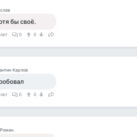
ислав
отя бы своё.
 лет
0
0
антин Карлов
робовал
 лет
0
0
Роман.