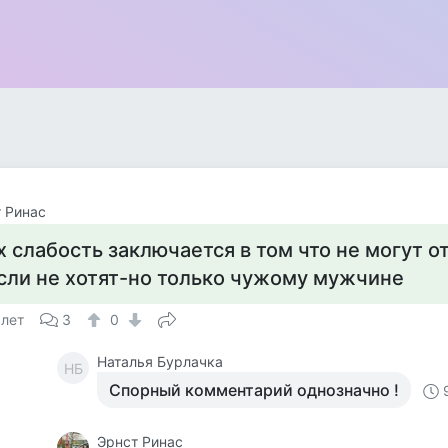
 Ринас
х слабость заключается в том что не могут 
сли не хотят-но только чужому мужчине
 лет
3
0
Наталья Бурлачка
НБ
Спорный комментарий однозначно !
Эрнст Ринас