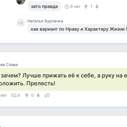
зато правда
9 лет
1
Наталья Бурлачка
НБ
как вариант по Нраву и Характеру Жизни 
ев Слава
 зачем? Лучше прижать её к себе, а руку на 
оложить. Прелесть!
 лет
0
0