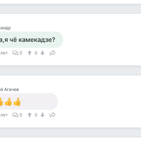
сандр
а,я чё камекадзе?
 лет
0
0
й Агачев
 лет
0
0