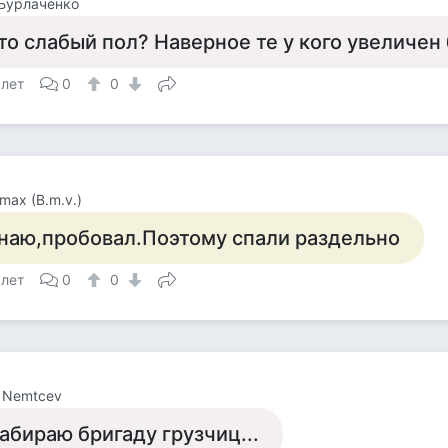
Бурлаченко
то слабый пол? Наверное те у кого увеличен
 лет
0
0
max (B.m.v.)
наю,пробовал.Поэтому спали раздельно
 лет
0
0
r Nemtcev
абираю бригаду грузчиц...