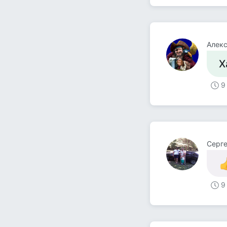
Алек
Х
9
Серге
9