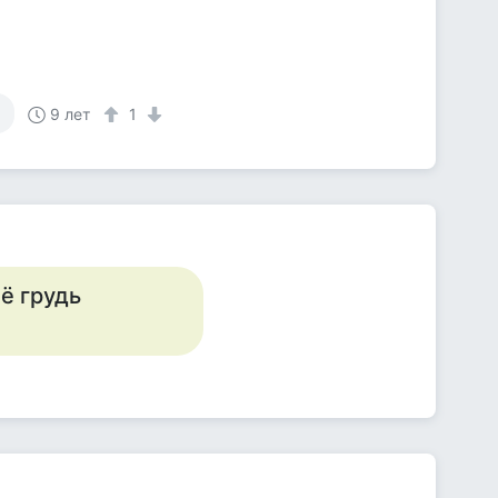
!
9 лет
1
её грудь