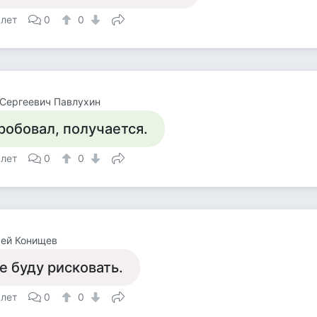
 лет
0
0
Сергеевич Павлухин
робовал, получается.
 лет
0
0
сей Конищев
е буду рисковать.
 лет
0
0