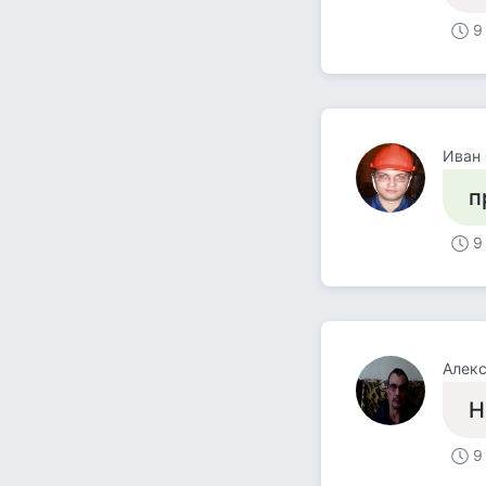
9
Иван 
п
9
Алек
Н
9